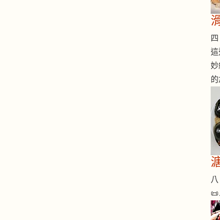
四 
這
妙
的
八 
