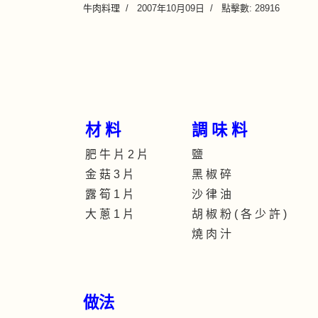
牛肉料理
2007年10月09日
點擊數: 28916
材 料
調 味 料
肥 牛 片 2 片
鹽
金 菇 3 片
黑 椒 碎
露 筍 1 片
沙 律 油
大 蔥 1 片
胡 椒 粉 ( 各 少 許 )
燒 肉 汁
做法