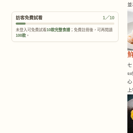
並
訪客免費試看
1／10
未登入可免費試看
10款完整食譜
；免費註冊後，可再閱讀
100款
。
七 

心
上