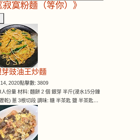
《寂寞粉麵（等你）》
銀芽豉油王炒麵
14, 2020
點擊數: 3809
-3人份量 材料: 麵餅 2 個 銀芽 半斤(浸水15分鐘
瀝乾) 蔥 3根切段 調味: 糖 半茶匙 鹽 半茶匙…