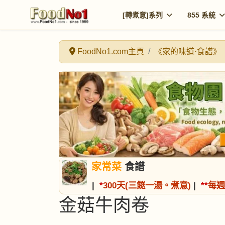
[轉煮意]系列
855 系統
FoodNo1.com主頁
《家的味道·食譜》
家常菜
食譜
|
*
300天(三餸一湯。煮意)
|
*
*
每週
金菇牛肉卷