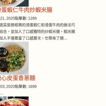
滑蛋蝦仁牛肉炒蝦米腸
21, 2025
點擊數: 1289
道菜是將經典的滑蛋蝦仁和滑蛋牛肉的做法巧
結合，並加入了口感獨特的炒蝦米腸。蝦米腸
加入不僅豐富了口感層次，也帶來了類…
溏心皮蛋香蔥麵
03, 2020
點擊數: 1699
…