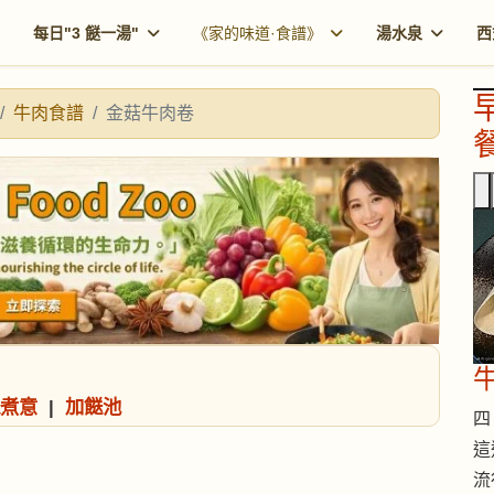
每日"3 餸一湯"
《家的味道·食譜》
湯水泉
西
牛肉食譜
金菇牛肉卷
餐
煮意
|
加餸池
四 
這
流