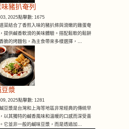
惹味豬扒奄列
03, 2025
點擊數: 1675
道菜結合了香煎入味的豬扒條與滑嫩的雞蛋奄
，提供鹹香軟滑的美味體驗。搭配鬆軟的鬆餅
香脆的烤麵包，為主食帶來多樣選擇，…
合蜜糖豆炒牛肉
鹹豆漿
09, 2025
點擊數: 1281
鹹豆漿是台灣和上海等地區非常經典的傳統早
，以其獨特的鹹香風味和溫暖的口感而深受喜
。它並非一般的鹹味豆漿，而是透過加…