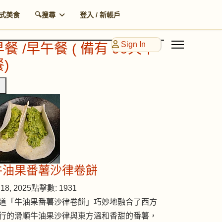
式美食
🔍搜尋
登入 / 新帳戶
Sign In
早餐 /早午餐 ( 備有 90天早
)
牛油果番薯沙律卷餅
18, 2025
點擊數: 1931
道「牛油果番薯沙律卷餅」巧妙地融合了西方
行的滑順牛油果沙律與東方溫和香甜的番薯，