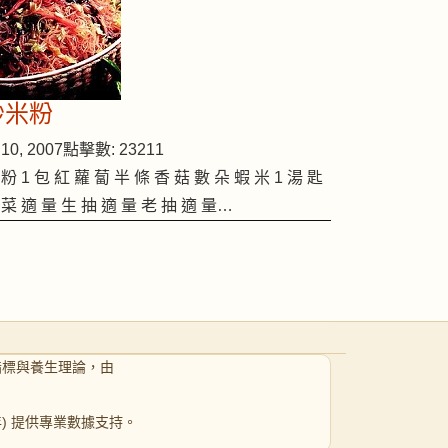
炒米粉
10, 2007
點擊數: 23211
 粉 1 包 紅 蘿 蔔 半 條 香 菇 數 朵 蝦 米 1 湯 匙
 菜 適 量 生 抽 適 量 老 抽 適 量…
指標與養生理論，由
 年) 提供專業數據支持。