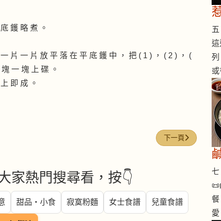
 底 鑊 略 煮 。
五 
這
片 一 片 放 平 落 在 平 底 鑊 中 ， 把 ( 1 ) ， ( 2 ) ， (
列
一 塊 一 塊 上 碟 。
或
 上 即 成 。
下一篇文章: 鮮百
下一頁
七 
大家熱門搜尋看，按👇

餐
意
甜品・小食
寂寞粉麵
女士食譜
兒童食譜
愛