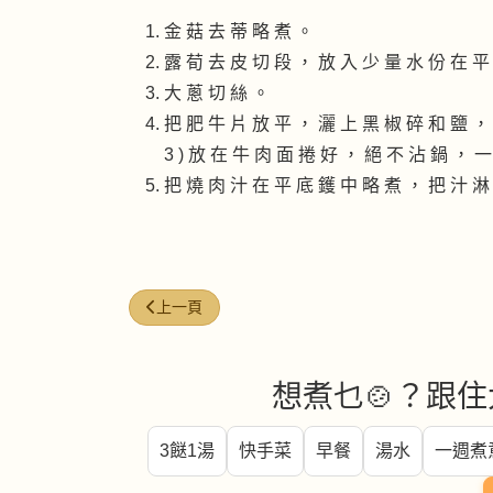
金 菇 去 蒂 略 煮 。
露 荀 去 皮 切 段 ， 放 入 少 量 水 份 在 平
大 蔥 切 絲 。
把 肥 牛 片 放 平 ， 灑 上 黑 椒 碎 和 鹽 ， 一 
3 ) 放 在 牛 肉 面 捲 好 ， 絕 不 沾 鍋 ， 
把 燒 肉 汁 在 平 底 鑊 中 略 煮 ， 把 汁 淋
上一篇文章: 黑胡椒牛排
上一頁
想煮乜🍲？跟住
3餸1湯
快手菜
早餐
湯水
一週煮