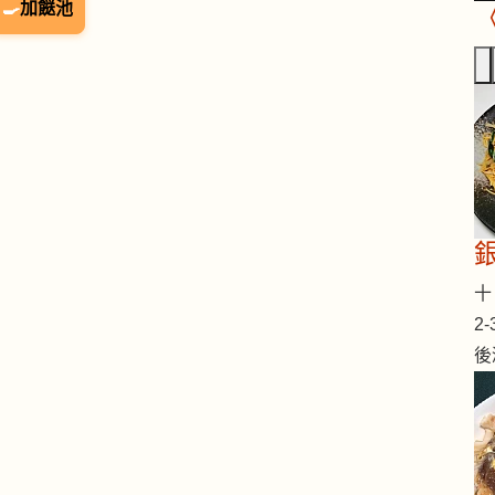
🍳
加餸池
十 
2
後