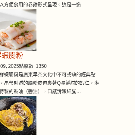
以方便食用的卷餅形式呈現。這是一道…
鮮蝦腸粉
09, 2025
點擊數: 1350
鮮蝦腸粉是廣東早茶文化中不可或缺的經典點
。晶瑩剔透的腸粉皮包裹著Q彈鮮甜的蝦仁，淋
特製的豉油（醬油），口感滑嫩細膩…