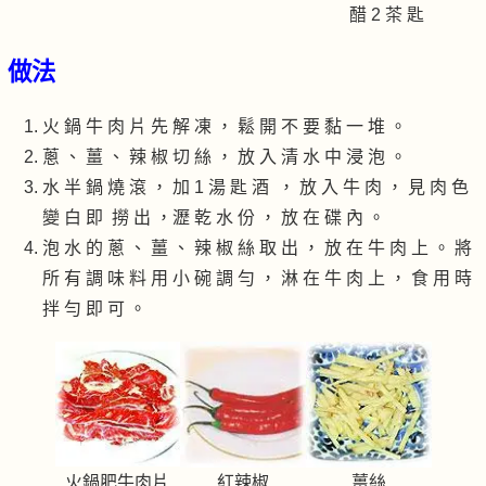
醋 2 茶 匙
做法
火 鍋 牛 肉 片 先 解 凍 ， 鬆 開 不 要 黏 一 堆 。
蔥 、 薑 、 辣 椒 切 絲 ， 放 入 清 水 中 浸 泡 。
水 半 鍋 燒 滾 ， 加 1 湯 匙 酒 ， 放 入 牛 肉 ， 見 肉 色
變 白 即 撈 出 ，瀝 乾 水 份 ， 放 在 碟 內 。
泡 水 的 蔥 、 薑 、 辣 椒 絲 取 出 ， 放 在 牛 肉 上 。 將
所 有 調 味 料 用 小 碗 調 勻 ， 淋 在 牛 肉 上 ， 食 用 時
拌 勻 即 可 。
火鍋肥牛肉片
紅辣椒
薑絲