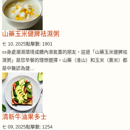
山藥玉米健脾祛濕粥
七 10, 2025
點擊數: 1901
📜身處潮濕環境或體內濕氣重的朋友，這道「山藥玉米健脾祛
濕粥」是您早餐的理想選擇。山藥（淮山）和玉米（粟米）都
是中醫認為健…
清新牛油果多士
七 09, 2025
點擊數: 1254