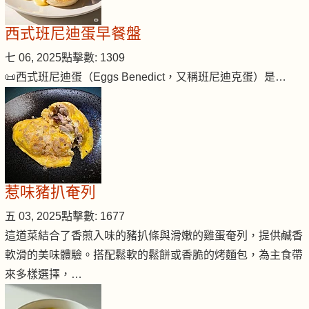
西式班尼迪蛋早餐盤
七 06, 2025
點擊數: 1309
📜西式班尼迪蛋（Eggs Benedict，又稱班尼迪克蛋）是…
惹味豬扒奄列
五 03, 2025
點擊數: 1677
這道菜結合了香煎入味的豬扒條與滑嫩的雞蛋奄列，提供鹹香
軟滑的美味體驗。搭配鬆軟的鬆餅或香脆的烤麵包，為主食帶
來多樣選擇，…