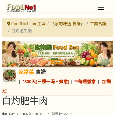
FoodNo1.com主頁
《家的味道·食譜》
牛肉食譜
白灼肥牛肉
家常菜
食譜
|
*
300天(三餸一湯。煮意)
|
*
*
每週煮意
|
加餸
池
白灼肥牛肉
牛肉料理
2007年10月09日
點擊數: 22621