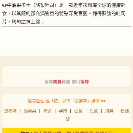
📜牛油果多士（酪梨吐司）是一款近年來風靡全球的健康輕
食，以其簡約卻充滿營養的特點深受喜愛。烤得酥脆的吐司
片，均勻塗抹上綿…
搜尋全站 或「按」以下「關鍵字」捷徑
>>
滋補湯
|
簡易菜
|
婦女
|
孕婦
|
西餐
|
兒童
|
海鮮
|
粉麵
|
飯