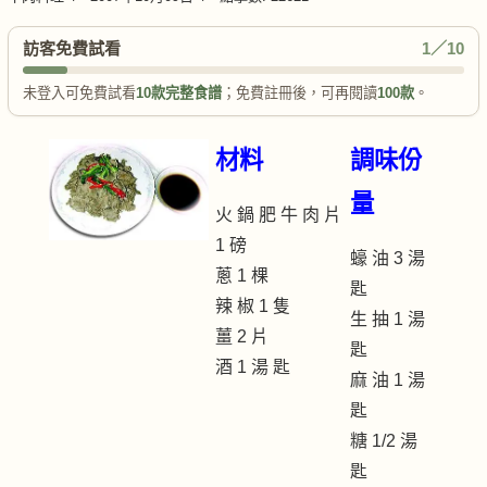
訪客免費試看
1／10
未登入可免費試看
10款完整食譜
；免費註冊後，可再閱讀
100款
。
材料
調味份
量
火 鍋 肥 牛 肉 片
1 磅
蠔 油 3 湯
蔥 1 棵
匙
辣 椒 1 隻
生 抽 1 湯
薑 2 片
匙
酒 1 湯 匙
麻 油 1 湯
匙
糖 1/2 湯
匙