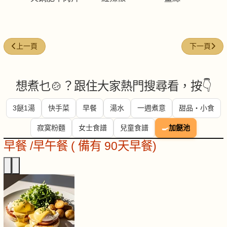
上一篇文章: 蘆筍炒牛仔骨
下一篇文章:
上一頁
下一頁
想煮乜🍲？跟住大家熱門搜尋看，按👇
3餸1湯
快手菜
早餐
湯水
一週煮意
甜品・小食
寂寞粉麵
女士食譜
兒童食譜
🍳
加餸池
早餐 /早午餐 ( 備有 90天早餐)