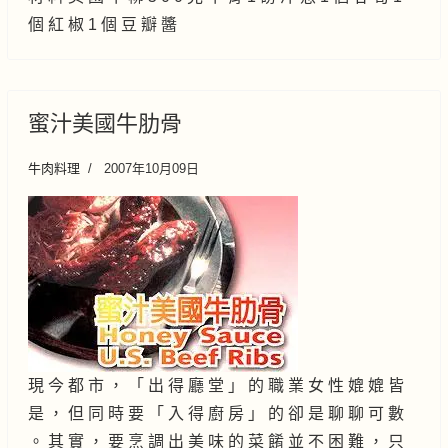
個 紅 椒 1 個 豆 瓣 醬
蜜汁美國牛肋骨
牛肉料理
2007年10月09日
現 今 都 市 ， 「 出 得 廳 堂 」 的 職 業 女 性 媲 媲 皆
是 ， 但 同 時 要 「 入 得 廚 房 」 的 卻 是 聊 聊 可 數
。 其 實 ， 要 烹 調 出 美 味 的 菜 餚 並 不 困 難 ， 只