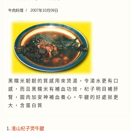
牛肉料理
2007年10月09日
黑 糯 米 韌 韌 的 質 感 用 來 煲 湯 ， 令 湯 水 更 有 口
感 ， 而 且 黑 糯 米 有 補 血 功 效 ， 杞 子 明 目 補 肝
腎 ， 圓 肉 加 安 神 補 血 養 心 。 牛 腱 的 好 處 就 更
大 ， 含 蛋 白 質
淮山杞子煲牛腱