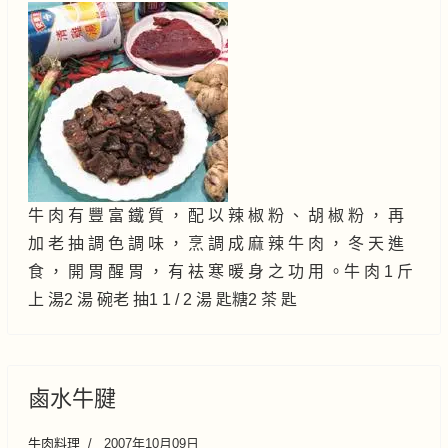
牛 肉 有 豐 富 鐵 質 ， 配 以 辣 椒 粉 、 胡 椒 粉 ， 再
加 老 抽 調 色 調 味 ， 烹 調 成 麻 辣 牛 肉 ， 冬 天 進
食 ， 開 胃 醒 胃 ， 有 袪 寒 暖 身 之 功 用 。牛 肉 1 斤
上 湯2 湯 碗老 抽1 1 / 2 湯 匙糖2 茶 匙
鹵水牛腱
牛肉料理
2007年10月09日