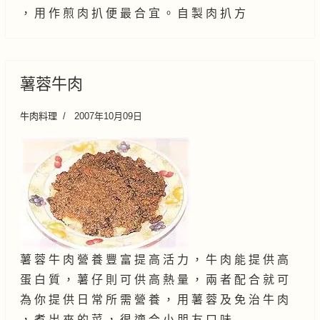
， 用 作 煎 肉 扒 便 最 合 宜 。 自 製 肉 扒 方
薯蓉牛肉
牛肉料理
2007年10月09日
薯 蓉 牛 肉 營 養 豐 富 提 高 活 力 ， 牛 肉 能 提 供 高
蛋 白 質 ， 薯 仔 則 可 供 高 熱 量 ， 兩 者 配 合 就 可
為 你 提 供 日 常 所 需 營 養 ， 用 薯 蓉 及 免 治 牛 肉
， 煮 出 來 的 菜 ， 很 適 合 小 朋 友 口 味