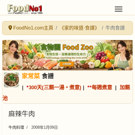
FoodNo1.com主頁
《家的味道·食譜》
牛肉食譜
家常菜
食譜
|
*
300天(三餸一湯。煮意)
|
*
*
每週煮意
|
加餸
池
麻辣牛肉
牛肉料理
2008年1月09日