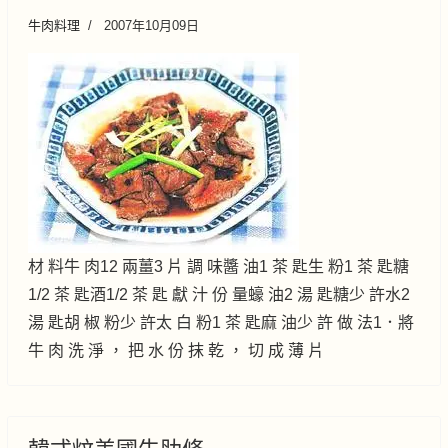
牛肉料理
2007年10月09日
材 料牛 肉12 兩薑3 片 調 味醬 油1 茶 匙生 粉1 茶 匙糖
1/2 茶 匙酒1/2 茶 匙 獻 汁 份 量蠔 油2 湯 匙糖少 許水2
湯 匙胡 椒 粉少 許太 白 粉1 茶 匙麻 油少 許 做 法1．將
牛 肉 洗 淨 ， 把 水 份 抹 乾 ， 切 成 薄 片