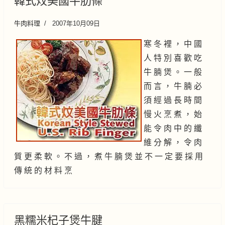
韓式炆美國牛肋條
牛肉料理
2007年10月09日
寒 冬 裡 ， 中 國
人 特 別 喜 歡 吃
牛 腩 煲 。 一 般
而 言 ， 牛 腩 必
須 經 過 長 時 間
慢 火 烹 煮 ， 始
能 令 肉 中 的 纖
維 分 解 ， 令 肉
質 更 柔 軟 。 不 過 ， 煮 牛 腩 煲 並 不 一 定 要 採 用
傳 統 的 材 料 烹
黑糯米杞子煲牛腱