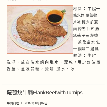
材 料 ： 牛 腱一
條水適 量薑數
片冰 糖少 許蔥
兩 條老 抽五 湯
匙蒜 子三 粒鹽
一 茶 匙鹵 水 包
一 個酒二 湯 匙
做 法 ： 牛 腱
洗 淨 ， 放 在 滾 水 鍋 內 飛 水 ， 瀝 乾 。用 少 許 油 爆
香 薑 、 蔥 及 蒜 粒 ， 贊 酒 , 加 水 、 冰
蘿蔔炆牛腩FlankBeefwithTurnips
牛肉料理
2007年10月09日