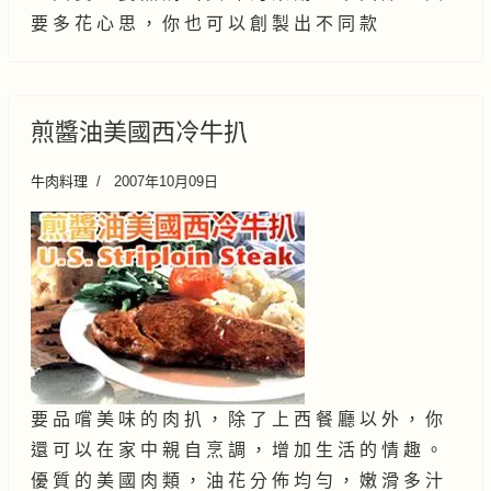
要 多 花 心 思 ， 你 也 可 以 創 製 出 不 同 款
煎醬油美國西冷牛扒
牛肉料理
2007年10月09日
要 品 嚐 美 味 的 肉 扒 ， 除 了 上 西 餐 廳 以 外 ， 你
還 可 以 在 家 中 親 自 烹 調 ， 增 加 生 活 的 情 趣 。
優 質 的 美 國 肉 類 ， 油 花 分 佈 均 勻 ， 嫩 滑 多 汁