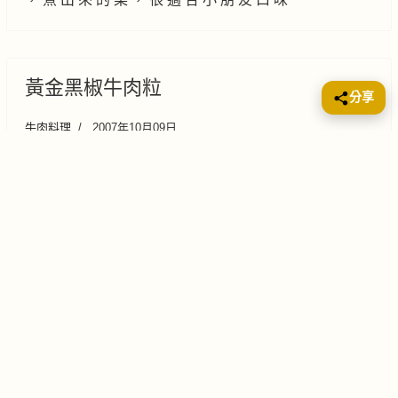
黃金黑椒牛肉粒
分享
牛肉料理
2007年10月09日
材 料 西 冷 扒 ２ 件 豆 腐 １ 件 黑
椒 汁 ３ 湯 匙 酒