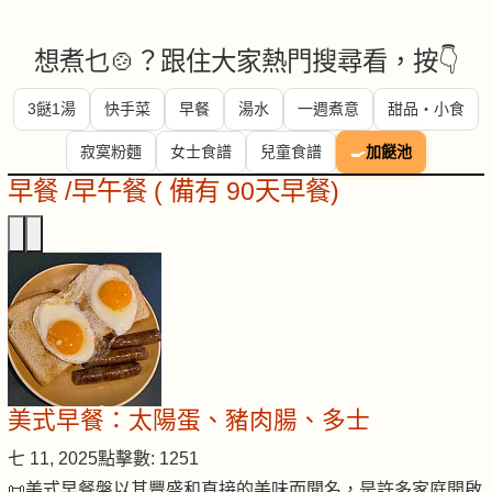
想煮乜🍲？跟住大家熱門搜尋看，按👇
3餸1湯
快手菜
早餐
湯水
一週煮意
甜品・小食
寂寞粉麵
女士食譜
兒童食譜
🍳
加餸池
早餐 /早午餐 ( 備有 90天早餐)
美式早餐：太陽蛋、豬肉腸、多士
七 11, 2025
點擊數: 1251
📜美式早餐盤以其豐盛和直接的美味而聞名，是許多家庭開啟