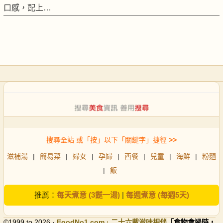
口感，配上…
搜尋全站 或「按」以下「關鍵字」捷徑
>>
滋補湯
|
簡易菜
|
婦女
|
孕婦
|
西餐
|
兒童
|
海鮮
|
粉麵
|
飯
推薦：
每天煮意 (3餸一湯)
|
每週煮意 (每週5天)
©1999 to 2026 ·
FoodNo1
.com · 二十六載滋味相伴
「食物會過時，