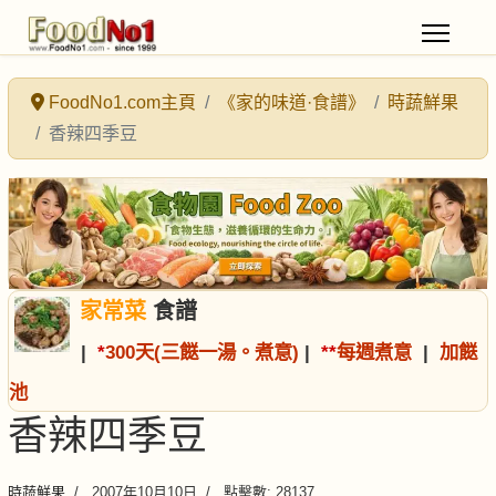
FoodNo1.com主頁
《家的味道·食譜》
時蔬鮮果
香辣四季豆
家常菜
食譜
|
*
300天(三餸一湯。煮意)
|
*
*
每週煮意
|
加餸
池
香辣四季豆
時蔬鮮果
2007年10月10日
點擊數: 28137