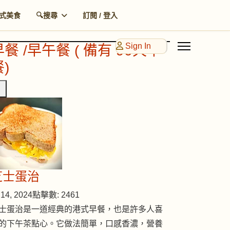
式美食
🔍搜尋
訂閱 / 登入
Sign In
早餐 /早午餐 ( 備有 90天早
)
芝士蛋治
14, 2024
點擊數: 2461
士蛋治是一道經典的港式早餐，也是許多人喜
的下午茶點心。它做法簡單，口感香濃，營養