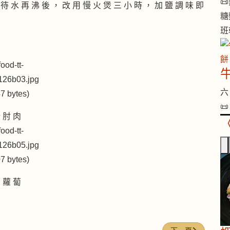

 待 水 再 沸 後 ， 改 用 慢 火 煲 三 小 時 ， 加 鹽 調 味 即
糖
班
六 

 肘 肉
 蘿 蔔