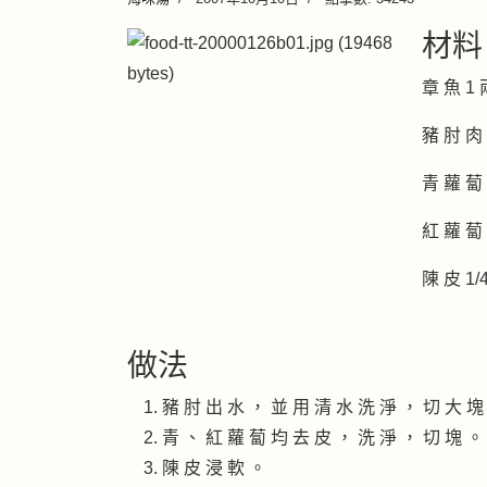
材料
章 魚 1 
豬 肘 肉 
青 蘿 蔔 
紅 蘿 蔔 
陳 皮 1/
做法
豬 肘 出 水 ， 並 用 清 水 洗 淨 ， 切 大 塊
青 、 紅 蘿 蔔 均 去 皮 ， 洗 淨 ， 切 塊 。
陳 皮 浸 軟 。