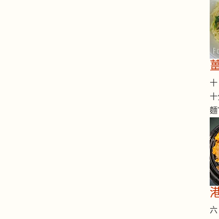
十 
十
麵
六 