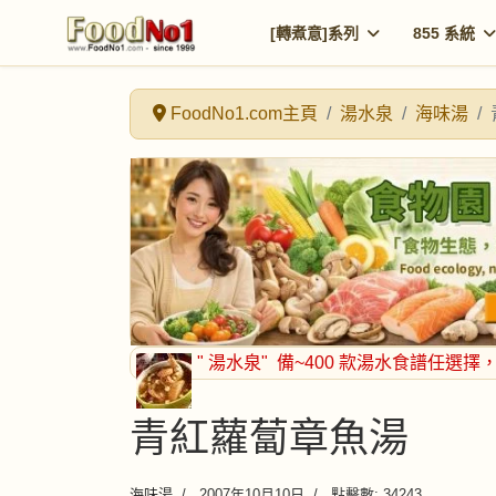
[轉煮意]系列
855 系統
FoodNo1.com主頁
湯水泉
海味湯
" 湯水泉"
備~400 款湯水食譜任選擇
青紅蘿蔔章魚湯
海味湯
2007年10月10日
點擊數: 34243