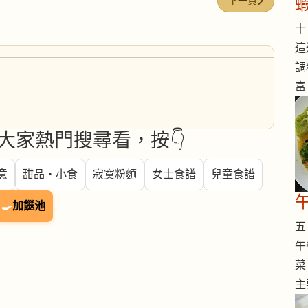
下一篇文章: 節瓜
下一頁
十 
這
調
富
大家熱門搜尋看，按👇
意
甜品・小食
寂寞粉麵
女士食譜
兒童食譜
🍳
加餸池
五 
午
菜
主