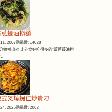
薑蔥蠔油撈麵
11, 2007
點擊數: 14028
分鐘煮出@ 比外食好吃得多的"薑蔥蠔油撈
"…
港式叉燒蝦仁炒貴刁
24, 2025
點擊數: 2062