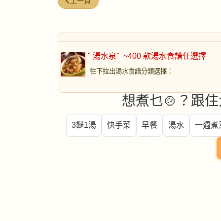
上一篇文章: 粉葛鯪魚赤小豆湯
上一頁
" 湯水泉"
~400 款湯水食譜任選擇
往下拉出湯水食譜分類選擇
：
想煮乜🍲？跟住
3餸1湯
快手菜
早餐
湯水
一週煮