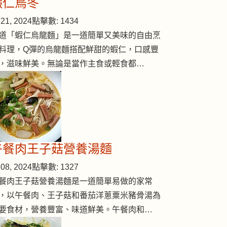
蝦仁烏冬
章魚湯
21, 2024
點擊數: 1434
道「蝦仁烏龍麵」是一道簡單又美味的自由烹
料理，Q彈的烏龍麵搭配鮮甜的蝦仁，口感豐
，滋味鮮美。無論是當作主食或輕食都…
午餐肉王子菇營養湯麵
08, 2024
點擊數: 1327
餐肉王子菇營養湯麵是一道簡單易做的家常
，以午餐肉、王子菇和番茄洋蔥粟米豬骨湯為
要食材，營養豐富、味道鮮美。午餐肉和…