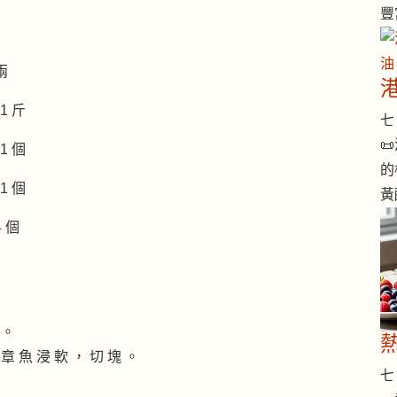
豐
兩
1 斤
七 

1 個
的
1 個
黃
4 個
 。
 章 魚 浸 軟 ， 切 塊 。
七 