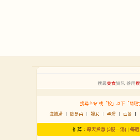
搜尋全站 或「按」以下「關鍵
滋補湯
|
簡易菜
|
婦女
|
孕婦
|
西餐
|
推薦：
每天煮意 (3餸一湯)
|
每週