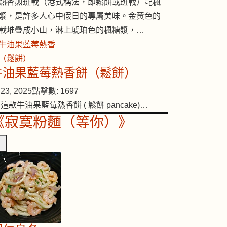
熱香煎班戟（港式稱法，即鬆餅或班戟）配楓
漿，是許多人心中假日的專屬美味。金黃色的
戟堆疊成小山，淋上琥珀色的楓糖漿，…
牛油果藍莓熱香餅（鬆餅）
23, 2025
點擊數: 1697
 這款牛油果藍莓熱香餅 ( 鬆餅 pancake)…
《寂寞粉麵（等你）》