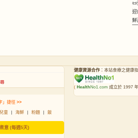

迎
鮮
健康資源合作
：本站食療之健康
(
Health
No1.com
成立於 1997
字」捷徑
>>
兒童
|
海鮮
|
粉麵
|
飯
煮意 (每週5天)