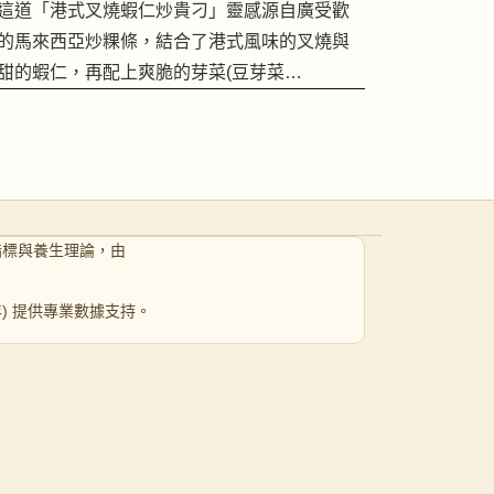
這道「港式叉燒蝦仁炒貴刁」靈感源自廣受歡
的馬來西亞炒粿條，結合了港式風味的叉燒與
甜的蝦仁，再配上爽脆的芽菜(豆芽菜…
指標與養生理論，由
 年) 提供專業數據支持。