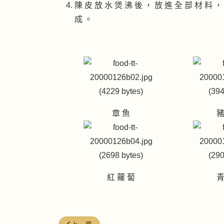
陳 皮 放 水 煲 沸 後 ， 放 進 全 部 材 料 ，
成 。
章 魚
豬
紅 蘿 蔔
青