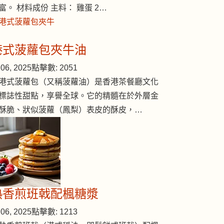
富。 材料成份 主料： 雞蛋 2…
港式菠蘿包夾牛油
06, 2025
點擊數: 2051
港式菠蘿包（又稱菠蘿油）是香港茶餐廳文化
標誌性甜點，享譽全球。它的精髓在於外層金
酥脆、狀似菠蘿（鳳梨）表皮的酥皮，…
熱香煎班戟配楓糖漿
06, 2025
點擊數: 1213