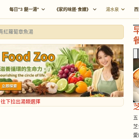
每日"3 餸一湯"
《家的味道·食譜》
湯水泉
西
青紅蘿蔔章魚湯
餐
，往下拉出湯類選擇
五 
芝
愛