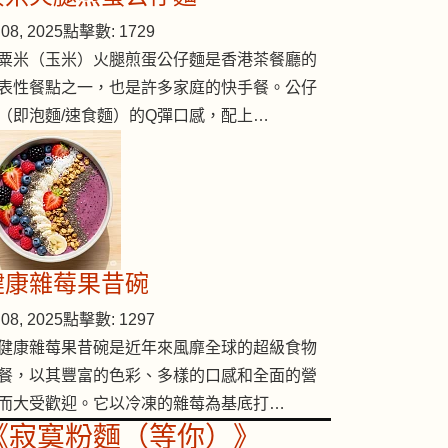
08, 2025
點擊數: 1729
粟米（玉米）火腿煎蛋公仔麵是香港茶餐廳的
表性餐點之一，也是許多家庭的快手餐。公仔
（即泡麵/速食麵）的Q彈口感，配上…
健康雜莓果昔碗
08, 2025
點擊數: 1297
健康雜莓果昔碗是近年來風靡全球的超級食物
餐，以其豐富的色彩、多樣的口感和全面的營
而大受歡迎。它以冷凍的雜莓為基底打…
《寂寞粉麵（等你）》