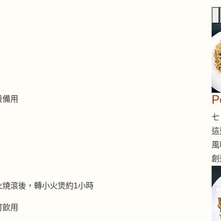
段備用
七 
這
風
創
火燒滾後，轉小火煲約1小時
可飲用