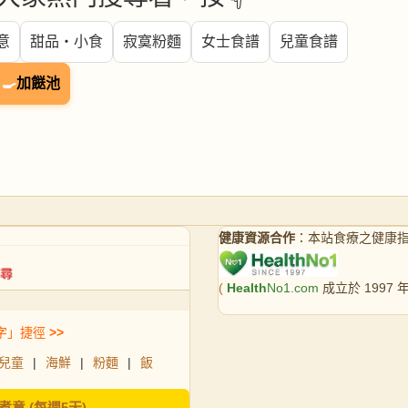
意
甜品・小食
寂寞粉麵
女士食譜
兒童食譜
🍳
加餸池
健康資源合作
：本站食療之健康
(
Health
No1.com
成立於 1997
字」捷徑
>>
兒童
|
海鮮
|
粉麵
|
飯
煮意 (每週5天)