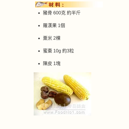
豬骨 600克 約半斤
羅漢果 1個
粟米 2棵
蜜棗 10g 約3粒
陳皮 1塊