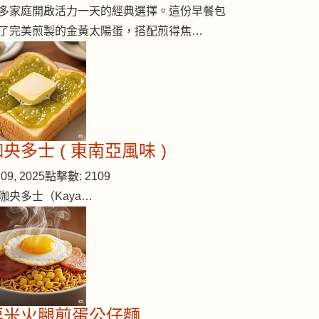
多家庭開啟活力一天的經典選擇。這份早餐包
了完美煎製的金黃太陽蛋，搭配煎得焦…
央多士 ( 東南亞風味 )
09, 2025
點擊數: 2109
咖央多士（Kaya…
粟米火腿煎蛋公仔麵