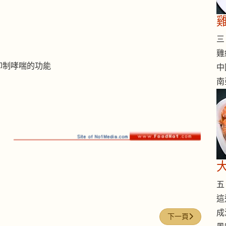
三 
雞
抑制哮喘的功能
中
南
五 
這
成
下一篇文章: 牛蒡
下一頁