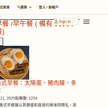
式美食
🔍搜尋
登入 / 新帳戶
Sign In
早餐 /早午餐 ( 備有 90天早
)
美式早餐：太陽蛋、豬肉腸、多
士
11, 2025
點擊數: 1254
美式早餐盤以其豐盛和直接的美味而聞名，是