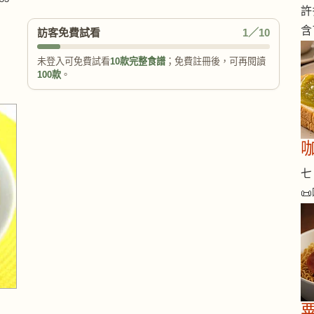
許
含
訪客免費試看
1／10
未登入可免費試看
10款完整食譜
；免費註冊後，可再閱讀
100款
。
咖
七 
