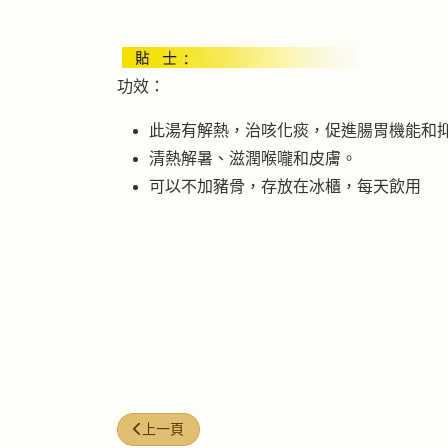
功效：
此湯有解熱，治咳化痰，促進腸胃機能和
清熱解暑、滋潤喉嚨和皮膚。
可以不加豬骨，存放在冰櫃，每天飲用
上一篇文章: 豬肺湯
上一頁