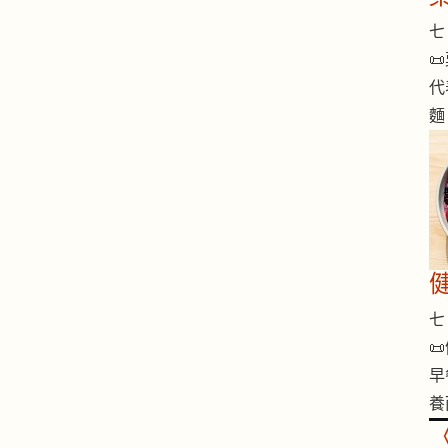
七 

代
麵
七 

早
養