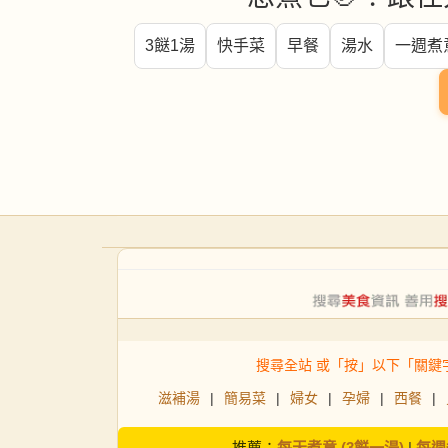
3餸1湯
快手菜
早餐
湯水
一週煮
搜尋全站 或「按」以下「關鍵
滋補湯
|
簡易菜
|
婦女
|
孕婦
|
西餐
|
推薦：
每天煮意 (3餸一湯)
|
每週