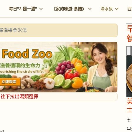
每日"3 餸一湯"
《家的味道·食譜》
湯水泉
西
羅漢果粟米湯
餐
，往下拉出湯類選擇
七 

53