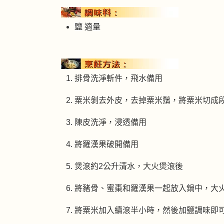
鹽 適量
排骨洗淨斬件，飛水備用
粟米剝去外皮，去掉粟米鬚，將粟米切成
陳皮洗淨，浸透備用
將羅漢果破開備用
煲滾約2公升清水，大火煲滾後
將豬骨、蜜棗和羅漢果一起放入鍋中，大
將粟米加入續滾半小時，然後加鹽調味即