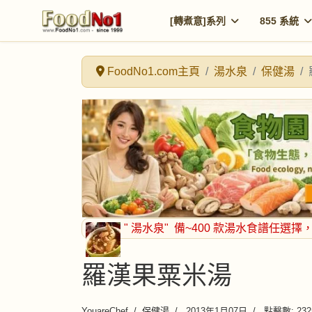
[轉煮意]系列
855 系統
FoodNo1.com主頁
湯水泉
保健湯
" 湯水泉"
備~400 款湯水食譜任選擇
羅漢果粟米湯
YouareChef
保健湯
2013年1月07日
點擊數: 232