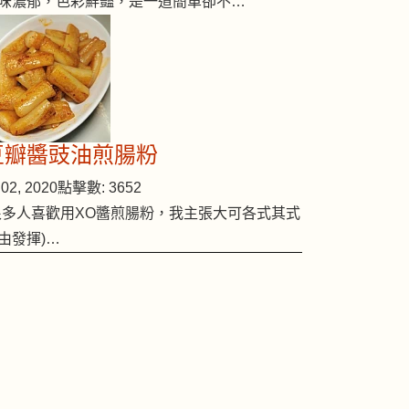
味濃郁，色彩鮮豔，是一道簡單卻不…
豆瓣醬豉油煎腸粉
02, 2020
點擊數: 3652
很多人喜歡用XO醬煎腸粉，我主張大可各式其式
由發揮)…