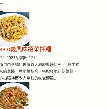
Pesto義風味紹菜拌麵
24, 2024
點擊數: 1274
道自由烹調料理將義大利經典醬料Pesto與中式
味的蔥醬、豆瓣醬結合，搭配爽脆的紹菜葉，
造出獨特而令人驚豔的味覺體驗…