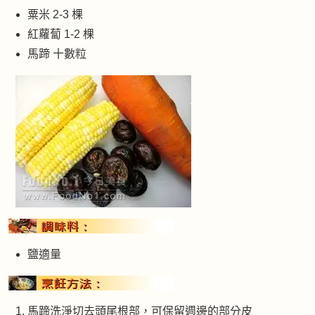
粟米 2-3 棵
紅蘿蔔 1-2 棵
馬蹄 十數粒
鹽適量
馬蹄洗淨切去頭尾根部，可保留週邊的部分皮