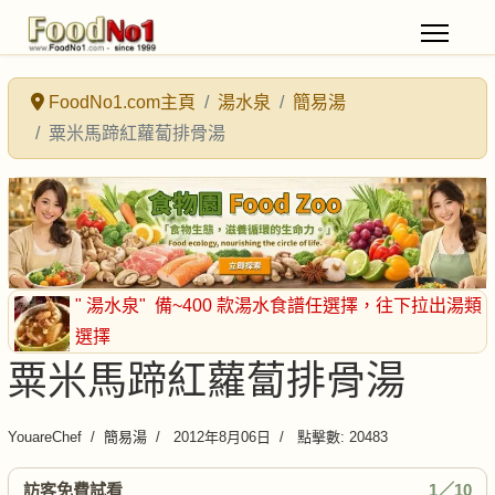
FoodNo1.com主頁
湯水泉
簡易湯
粟米馬蹄紅蘿蔔排骨湯
" 湯水泉"
備~400 款湯水食譜任選擇
，往下拉出湯類
選擇
粟米馬蹄紅蘿蔔排骨湯
YouareChef
簡易湯
2012年8月06日
點擊數: 20483
訪客免費試看
1／10