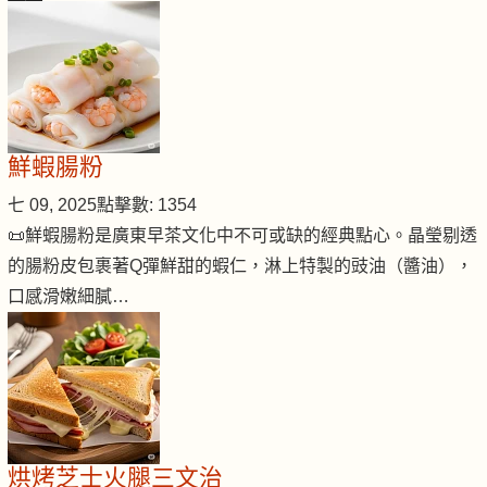
鮮蝦腸粉
七 09, 2025
點擊數: 1354
📜鮮蝦腸粉是廣東早茶文化中不可或缺的經典點心。晶瑩剔透
的腸粉皮包裹著Q彈鮮甜的蝦仁，淋上特製的豉油（醬油），
口感滑嫩細膩…
烘烤芝士火腿三文治