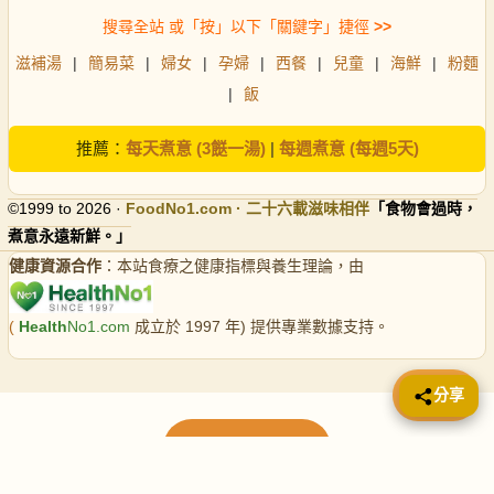
搜尋全站 或「按」以下「關鍵字」捷徑
>>
滋補湯
|
簡易菜
|
婦女
|
孕婦
|
西餐
|
兒童
|
海鮮
|
粉麵
|
飯
推薦：
每天煮意 (3餸一湯)
|
每週煮意 (每週5天)
©1999 to 2026 ·
FoodNo1
.com · 二十六載滋味相伴
「食物會過時，
煮意永遠新鮮。」
健康資源合作
：本站食療之健康指標與養生理論，由
(
Health
No1.com
成立於 1997 年) 提供專業數據支持。
📤 分享
分享
載入更多食譜