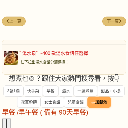
上一篇文章: 蝦仁節瓜豆腐湯
下一篇文章
上一頁
下一頁
" 湯水泉"
~400 款湯水食譜任選擇
往下拉出湯水食譜分類選擇
：
想煮乜🍲？跟住大家熱門搜尋看，按👇
3餸1湯
快手菜
早餐
湯水
一週煮意
甜品・小食
寂寞粉麵
女士食譜
兒童食譜
🍳
加餸池
早餐 /早午餐 ( 備有 90天早餐)