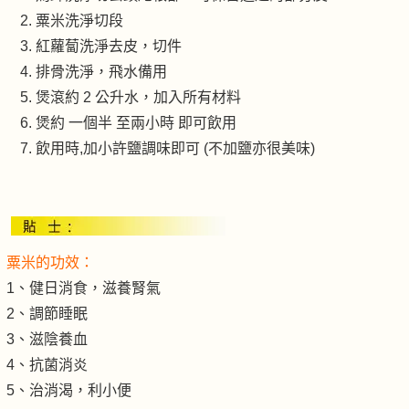
粟米洗淨切段
紅蘿蔔洗淨去皮，切件
排骨洗淨，飛水備用
煲滾約 2 公升水，加入所有材料
煲約 一個半 至兩小時 即可飲用
飲用時,加小許鹽調味即可 (不加鹽亦很美味)
粟米的功效：
1、健日消食，滋養腎氣
2、調節睡眠
3、滋陰養血
4、抗菌消炎
5、治消渴，利小便