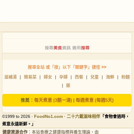
搜尋全站 或「按」以下「關鍵字」捷徑
>>
滋補湯
|
簡易菜
|
婦女
|
孕婦
|
西餐
|
兒童
|
海鮮
|
粉麵
|
飯
推薦：
每天煮意 (3餸一湯)
|
每週煮意 (每週5天)
©1999 to 2026 ·
FoodNo1
.com · 二十六載滋味相伴
「食物會過時，
煮意永遠新鮮。」
健康資源合作
：本站食療之健康指標與養生理論，由