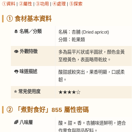
①資料
|
②屬性
|
③功用
|
④處理
|
⑤探索
① 食材基本資料
🧂 名稱／分類
名稱：杏脯 (Dried apricot)
分類：乾果類
👁️ 外觀特徵
多為扁平片狀或半圓狀，顏色金黃
至橙黃色，表面略帶乾紋。
👅 味道描述
酸甜感較突出，果香明顯，口感柔
韌。
⭐ 常見使用度
★★★★☆
② 「煮對食好」855 屬性密碼
🌈 八味層
酸 × 甜 × 香。杏脯味道鮮明，適合
作零食與甜品配料。