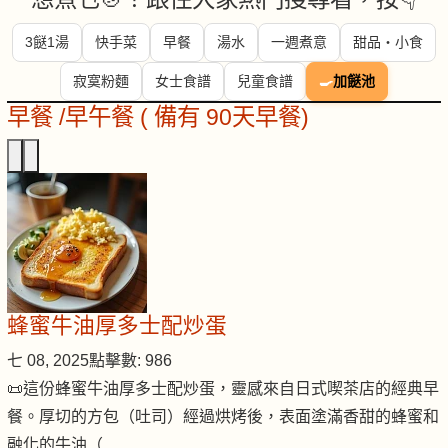
3餸1湯
快手菜
早餐
湯水
一週煮意
甜品・小食
寂寞粉麵
女士食譜
兒童食譜
🍳
加餸池
早餐 /早午餐 ( 備有 90天早餐)
蜂蜜牛油厚多士配炒蛋
七 08, 2025
點擊數: 986
📜這份蜂蜜牛油厚多士配炒蛋，靈感來自日式喫茶店的經典早
餐。厚切的方包（吐司）經過烘烤後，表面塗滿香甜的蜂蜜和
融化的牛油（…