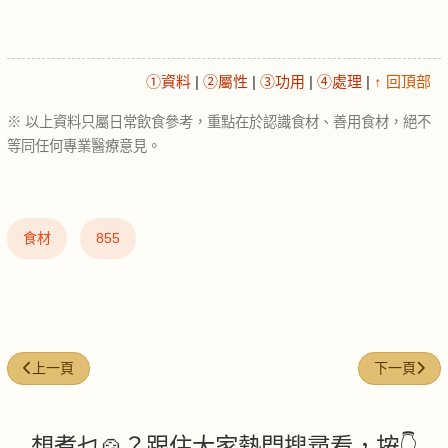
①資料
|
②屬性
|
③功用
|
④處理
|
↑ 回頂部
※ 以上資料只屬日常飲食參考，重點在於認識食材、善用食材，絕不
等同任何專業醫療意見。
食材
855
上一篇文章: 蔥 (Green onion)
下一篇文章: 芝
上一頁
下一頁
想煮乜🍲？跟住大家熱門搜尋看，按👇