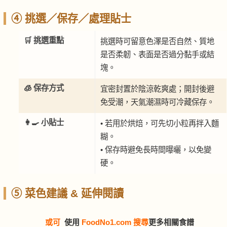
④ 挑選／保存／處理貼士
🛒 挑選重點
挑選時可留意色澤是否自然、質地
是否柔韌、表面是否過分黏手或結
塊。
🧊 保存方式
宜密封置於陰涼乾爽處；開封後避
免受潮，天氣潮濕時可冷藏保存。
👩‍🍳 小貼士
• 若用於烘焙，可先切小粒再拌入麵
糊。
• 保存時避免長時間曝曬，以免變
硬。
⑤ 菜色建議 & 延伸閱讀
或可
使用
FoodNo1.com 搜尋
更多相關食譜