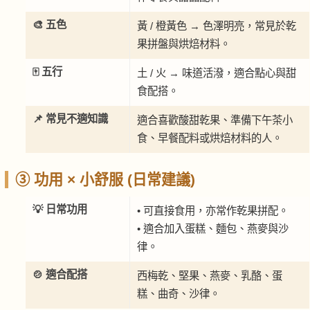
🎨 五色
黃 / 橙黃色 → 色澤明亮，常見於乾
果拼盤與烘焙材料。
🀄 五行
土 / 火 → 味道活潑，適合點心與甜
食配搭。
📌 常見不適知識
適合喜歡酸甜乾果、準備下午茶小
食、早餐配料或烘焙材料的人。
③ 功用 × 小舒服 (日常建議)
💡 日常功用
• 可直接食用，亦常作乾果拼配。
• 適合加入蛋糕、麵包、燕麥與沙
律。
🍲 適合配搭
西梅乾、堅果、燕麥、乳酪、蛋
糕、曲奇、沙律。