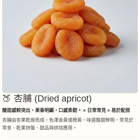
🍑 杏脯 (Dried apricot)
酸甜感較突出，果香明顯，口感柔韌。 × 日常常見 × 易於配搭
杏脯由杏果乾燥而成，色澤金黃或橙黃，味道酸甜鮮明，常見於
零食、乾果拼盤、甜品與烘焙應用。