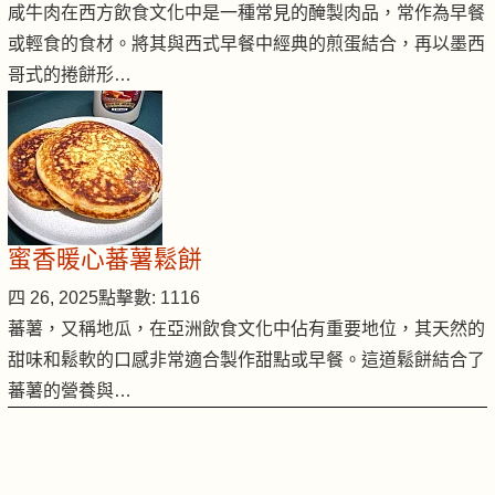
咸牛肉在西方飲食文化中是一種常見的醃製肉品，常作為早餐
或輕食的食材。將其與西式早餐中經典的煎蛋結合，再以墨西
哥式的捲餅形…
蜜香暖心蕃薯鬆餅
四 26, 2025
點擊數: 1116
蕃薯，又稱地瓜，在亞洲飲食文化中佔有重要地位，其天然的
甜味和鬆軟的口感非常適合製作甜點或早餐。這道鬆餅結合了
蕃薯的營養與…