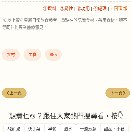
①資料
|
②屬性
|
③功用
|
④處理
|
↑ 回頂部
※ 以上資料只屬日常飲食參考，重點在於認識食材、善用食材，絕不
等同任何專業醫療意見。
食材
主食
855
上一篇文章: 豆奶 (Soy milk)
下一篇文章: 泰式
上一頁
下一頁
想煮乜🍲？跟住大家熱門搜尋看，按👇
3餸1湯
快手菜
早餐
湯水
一週煮意
甜品・小食