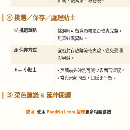
雞胸、便當菜、穀物碗。
④ 挑選／保存／處理貼士
🛒 挑選重點
挑選時可留意顆粒是否乾爽完整，
無蟲蛀與異味。
🧊 保存方式
宜密封存放陰涼乾爽處，避免受潮
與蟲蛀。
👩‍🍳 小貼士
• 烹調前先沖洗可減少表面苦澀感。
• 常與米類同煮，口感更平衡。
⑤ 菜色建議 & 延伸閱讀
或可
使用
FoodNo1.com 搜尋
更多相關食譜