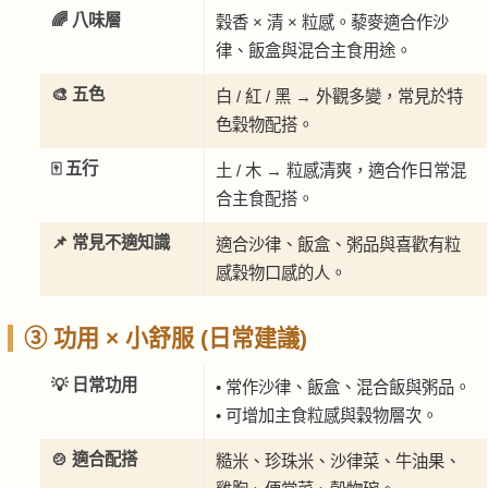
🌈 八味層
穀香 × 清 × 粒感。藜麥適合作沙
律、飯盒與混合主食用途。
🎨 五色
白 / 紅 / 黑 → 外觀多變，常見於特
色穀物配搭。
🀄 五行
土 / 木 → 粒感清爽，適合作日常混
合主食配搭。
📌 常見不適知識
適合沙律、飯盒、粥品與喜歡有粒
感穀物口感的人。
③ 功用 × 小舒服 (日常建議)
💡 日常功用
• 常作沙律、飯盒、混合飯與粥品。
• 可增加主食粒感與穀物層次。
🍲 適合配搭
糙米、珍珠米、沙律菜、牛油果、