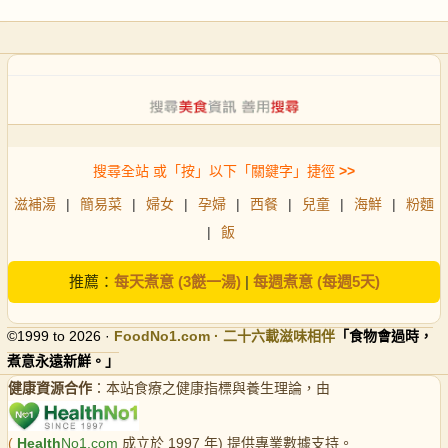
搜尋全站 或「按」以下「關鍵字」捷徑
>>
滋補湯
|
簡易菜
|
婦女
|
孕婦
|
西餐
|
兒童
|
海鮮
|
粉麵
|
飯
推薦：
每天煮意 (3餸一湯)
|
每週煮意 (每週5天)
©1999 to 2026 ·
FoodNo1
.com · 二十六載滋味相伴
「食物會過時，
煮意永遠新鮮。」
健康資源合作
：本站食療之健康指標與養生理論，由
(
Health
No1.com
成立於 1997 年) 提供專業數據支持。