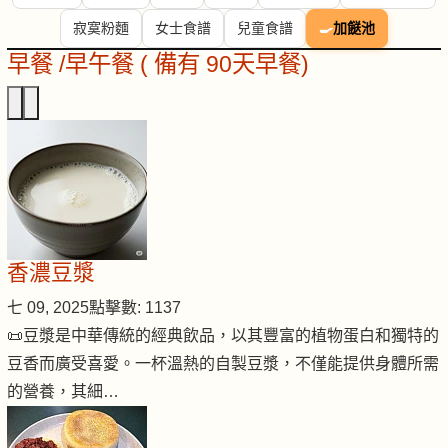
寂寞粉麵
女士食譜
兒童食譜
🍳
加餸池
早餐 /早午餐 ( 備有 90天早餐)
香濃豆漿
七 09, 2025
點擊數: 1137
📜豆漿是中華傳統的經典飲品，以其豐富的植物蛋白和獨特的
豆香而廣受喜愛。一杯溫熱的自製豆漿，不僅能提供身體所需
的營養，其細…