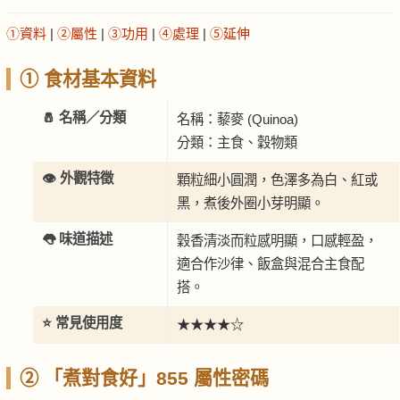
①資料
|
②屬性
|
③功用
|
④處理
|
⑤延伸
① 食材基本資料
🧂 名稱／分類
名稱：藜麥 (Quinoa)
分類：主食、穀物類
👁️ 外觀特徵
顆粒細小圓潤，色澤多為白、紅或
黑，煮後外圈小芽明顯。
👅 味道描述
穀香清淡而粒感明顯，口感輕盈，
適合作沙律、飯盒與混合主食配
搭。
⭐ 常見使用度
★★★★☆
② 「煮對食好」855 屬性密碼