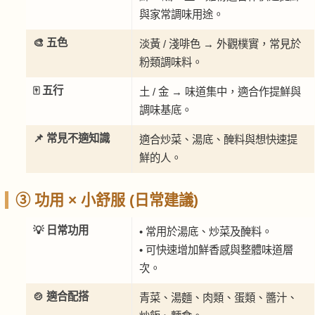
與家常調味用途。
🎨 五色
淡黃 / 淺啡色 → 外觀樸實，常見於
粉類調味料。
🀄 五行
土 / 金 → 味道集中，適合作提鮮與
調味基底。
📌 常見不適知識
適合炒菜、湯底、醃料與想快速提
鮮的人。
③ 功用 × 小舒服 (日常建議)
💡 日常功用
• 常用於湯底、炒菜及醃料。
• 可快速增加鮮香感與整體味道層
次。
🍲 適合配搭
青菜、湯麵、肉類、蛋類、醬汁、