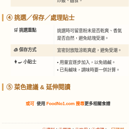
炒飯、麵食。
④ 挑選／保存／處理貼士
🛒 挑選重點
挑選時可留意粉末是否乾爽、香氣
是否自然，避免結塊受潮。
🧊 保存方式
宜密封放陰涼乾爽處，避免受潮。
👩‍🍳 小貼士
• 用量宜逐步加入，以免過鹹。
• 已有鹹味，調味時要一併計算。
⑤ 菜色建議 & 延伸閱讀
或可
使用
FoodNo1.com 搜尋
更多相關食譜