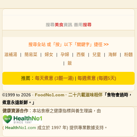
搜尋全站 或「按」以下「關鍵字」捷徑
>>
滋補湯
|
簡易菜
|
婦女
|
孕婦
|
西餐
|
兒童
|
海鮮
|
粉麵
|
飯
推薦：
每天煮意 (3餸一湯)
|
每週煮意 (每週5天)
©1999 to 2026 ·
FoodNo1
.com · 二十六載滋味相伴
「食物會過時，
煮意永遠新鮮。」
健康資源合作
：本站食療之健康指標與養生理論，由
(
Health
No1.com
成立於 1997 年) 提供專業數據支持。