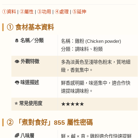
①資料
|
②屬性
|
③功用
|
④處理
|
⑤延伸
① 食材基本資料
🧂 名稱／分類
名稱：雞粉 (Chicken powder)
分類：調味料、粉類
👁️ 外觀特徵
多為淡黃色至淺啡色粉末，質地細
緻，香氣集中。
👅 味道描述
鮮香感明顯，味道集中，適合作快
速提味調味粉。
⭐ 常見使用度
★★★★★
② 「煮對食好」855 屬性密碼
🌈 八味層
鮮 × 鹹 × 直。雞粉適合作快速提鮮