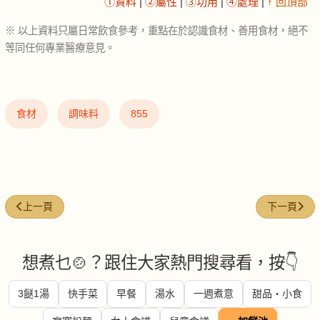
①資料
|
②屬性
|
③功用
|
④處理
|
↑ 回頂部
※ 以上資料只屬日常飲食參考，重點在於認識食材、善用食材，絕不
等同任何專業醫療意見。
食材
調味料
855
上一篇文章: 薑粉 (Ginger powder)
下一篇文章: 紅
上一頁
下一頁
想煮乜🍲？跟住大家熱門搜尋看，按👇
3餸1湯
快手菜
早餐
湯水
一週煮意
甜品・小食