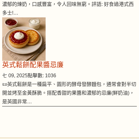
濃郁的煉奶，口感豐富，令人回味無窮。評語: 好食過港式西
多士!…
英式鬆餅配果醬忌廉
七 09, 2025
點擊數: 1036
📜英式鬆餅是一種扁平、圓形的酵母發酵麵包，通常會對半切
開並烤至金黃酥脆。搭配香甜的果醬和濃郁的忌廉(鮮奶油)，
是英國非常…