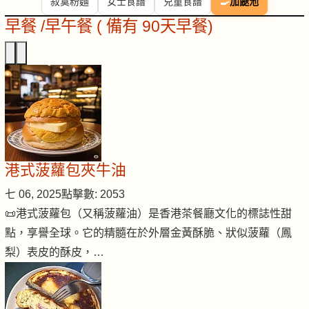
寂寞粉麵
女士食譜
兒童食譜
🍳
加餸池
早餐 /早午餐 ( 備有 90天早餐)
港式菠蘿包夾牛油
七 06, 2025
點擊數: 2053
📜港式菠蘿包（又稱菠蘿油）是香港茶餐廳文化的標誌性甜
點，享譽全球。它的精髓在於外層金黃酥脆、狀似菠蘿（鳳
梨）表皮的酥皮，…