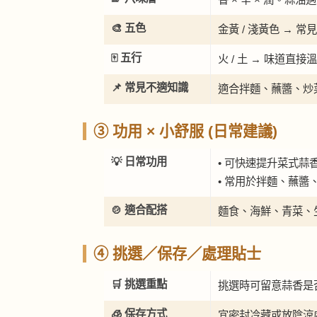
🎨 五色
金黃 / 淺黃色 →
🀄 五行
火 / 土 → 味道直
📌 常見不適知識
適合拌麵、蘸醬、炒菜 
③ 功用 × 小舒服 (日常建議)
💡 日常功用
• 可快速提升菜式蒜
• 常用於拌麵、蘸醬、海
🍲 適合配搭
麵食、海鮮、青菜、
④ 挑選／保存／處理貼士
🛒 挑選重點
挑選時可留意蒜香是
🧊 保存方式
宜密封冷藏或放陰涼