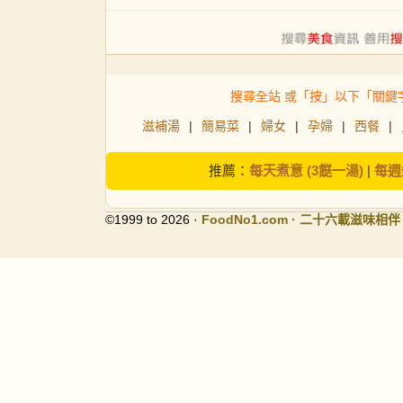
搜尋全站 或「按」以下「關鍵
滋補湯
|
簡易菜
|
婦女
|
孕婦
|
西餐
|
推薦：
每天煮意 (3餸一湯)
|
每週
©1999 to 2026 ·
FoodNo1
.com · 二十六載滋味相伴