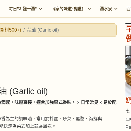
每日"3 餸一湯"
《家的味道·食譜》
湯水泉
西
食材500+)
蒜油 (Garlic oil)
餐
 (Garlic oil)
潤感，味道直接，適合加強菜式香味。 × 日常常見 × 易於配
七 
蒜香為主的調味油，常用於拌麵、炒菜、蘸醬、海鮮與
📜
ing，能快速為菜式加上蒜香層次。
Pe