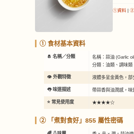
①資料
|
① 食材基本資料
🧂 名稱／分類
名稱：蒜油 (Garlic oil
分類：油類、調味類
👁️ 外觀特徵
液體多呈金黃色，部
👅 味道描述
帶蒜香與油潤感，味
⭐ 常見使用度
★★★★☆
② 「煮對食好」855 屬性密碼
🌈 八味層
香 × 辛 × 潤。蒜