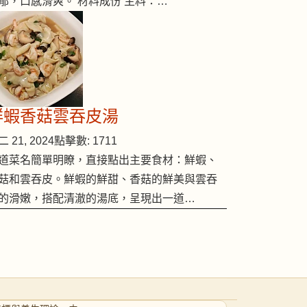
郁，口感滑爽。 材料成份 主料：…
鮮蝦香菇雲吞皮湯
 21, 2024
點擊數: 1711
道菜名簡單明瞭，直接點出主要食材：鮮蝦、
菇和雲吞皮。鮮蝦的鮮甜、香菇的鮮美與雲吞
的滑嫩，搭配清澈的湯底，呈現出一道…