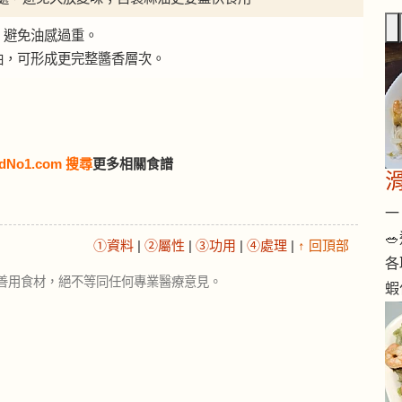
，避免油感過重。
椒油，可形成更完整醬香層次。
dNo1.com 搜尋
更多相關食譜
一 

①資料
|
②屬性
|
③功用
|
④處理
|
↑ 回頂部
各
善用食材，絕不等同任何專業醫療意見。
蝦