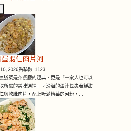
滑蛋蝦仁肉片河
10, 2026
點擊數: 1123
這道菜是茶餐廳的經典，更是「一家人也可以
取所需的美味選擇」。滑溜的蛋汁包裹著鮮甜
仁與軟肶肉片，配上吸滿精華的河粉，…