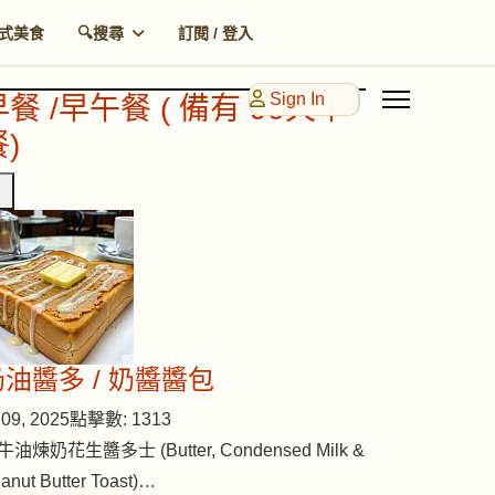
式美食
🔍搜尋
訂閱 / 登入
Sign In
早餐 /早午餐 ( 備有 90天早
)
奶油醬多 / 奶醬醬包
09, 2025
點擊數: 1313
牛油煉奶花生醬多士 (Butter, Condensed Milk &
anut Butter Toast)…