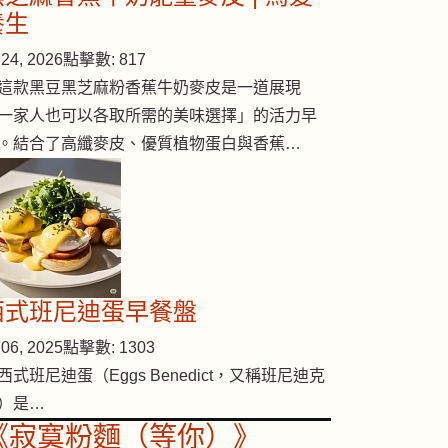
養生
24, 2026
點擊數: 817
這款黑豆黑芝麻粉香蕉牛奶麥皮是一道展現
一家人也可以各取所需的美味選擇」的活力早
。結合了高纖麥皮、優質植物蛋白與香蕉…
西式班尼迪蛋早餐盤
06, 2025
點擊數: 1303
西式班尼迪蛋（Eggs Benedict，又稱班尼迪克
）是…
《寂寞粉麵（等你）》