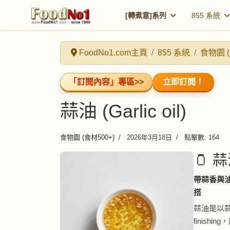
[轉煮意]系列
855 系統
FoodNo1.com主頁
855 系統
食物園 (
「訂閱內容」專區
>>
立即訂閱！
蒜油 (Garlic oil)
食物園 (食材500+)
2026年3月18日
點擊數: 164
🫙 蒜油
帶蒜香與油
搭
蒜油是以
finish