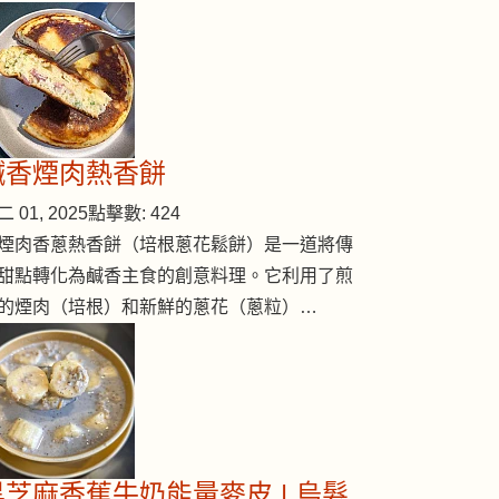
鹹香煙肉熱香餅
 01, 2025
點擊數: 424
煙肉香蔥熱香餅（培根蔥花鬆餅）是一道將傳
甜點轉化為鹹香主食的創意料理。它利用了煎
的煙肉（培根）和新鮮的蔥花（蔥粒）…
黑芝麻香蕉牛奶能量麥皮 | 烏髮