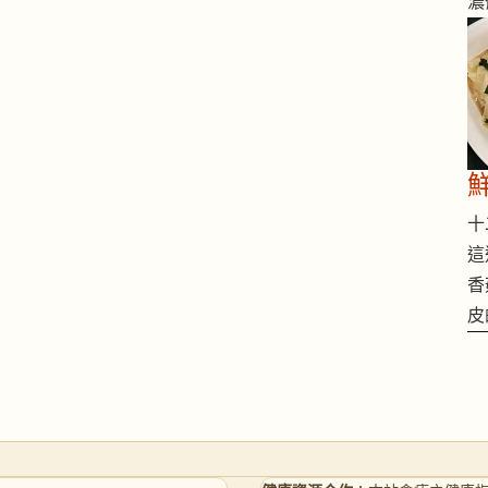
濃
十二
這
香
皮