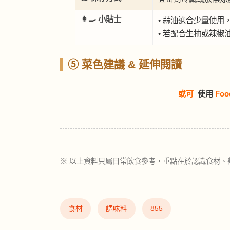
👩‍🍳 小貼士
• 蒜油適合少量使用
• 若配合生抽或辣
⑤ 菜色建議 & 延伸閱讀
或可
使用
Foo
※ 以上資料只屬日常飲食參考，重點在於認識食材、
食材
調味料
855