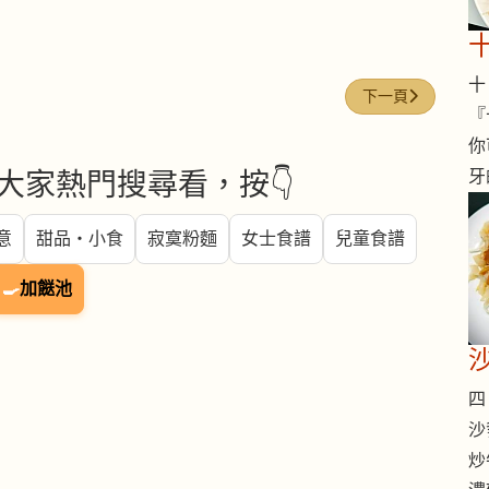
十 
下一篇文章: 菠蘿乾 (Dr
下一頁
『
你
牙
大家熱門搜尋看，按👇
意
甜品・小食
寂寞粉麵
女士食譜
兒童食譜
🍳
加餸池
四 
沙
炒