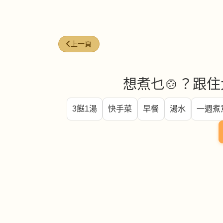
上一篇文章: 煉奶 (Condensed milk)
上一頁
想煮乜🍲？跟住
3餸1湯
快手菜
早餐
湯水
一週煮