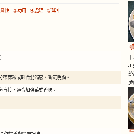
②屬性
|
③功用
|
④處理
|
⑤延伸
)
十二

統
分帶蒜粒或輕微混濁感，香氣明顯。
脆
道直接，適合加強菜式香味。
油適合作提香與簡單調味。