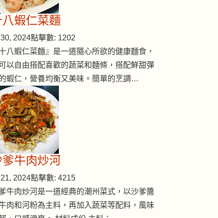
十八蝦仁菜麵
30, 2024
點擊數: 1202
ied pineapple)
十八蝦仁菜麵』是一道隨心所欲的健康麵食，
可以自由搭配喜歡的蔬菜和麵條，搭配鮮甜彈
的蝦仁，營養均衡又美味。簡單的烹調…
沙爹牛肉炒河
21, 2024
點擊數: 4215
爹牛肉炒河是一道經典的潮州菜式，以沙爹醬
牛肉和河粉為主料，再加入蔬菜等配料，風味