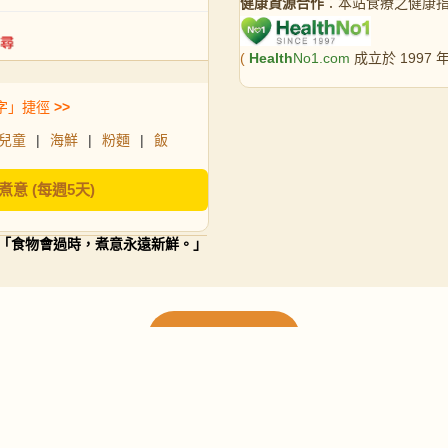
健康資源合作
：本站食療之健康
(
Health
No1.com
成立於 1997
字」捷徑
>>
兒童
|
海鮮
|
粉麵
|
飯
煮意 (每週5天)
「食物會過時，煮意永遠新鮮。」
載入更多食譜
請使用下方頁數繼續瀏覽更多食譜