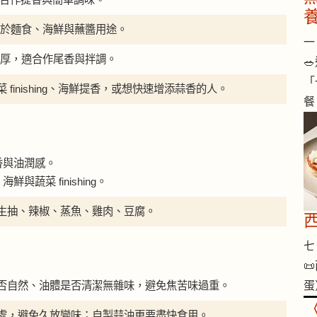
 常見於麵食、海鮮與蘸醬用途。
一 
接溫厚，適合作尾香與拌調。

「
finishing、海鮮提香，或想快速增添蒜香的人。
餐
香與油潤感。
鮮與蔬菜 finishing。
生抽、辣椒、蒸魚、雞肉、豆腐。
七 

否自然、油體是否清潔無雜味，避免焦苦味過重。
蛋
處，避免久放變味；自製蒜油更要盡快食用。