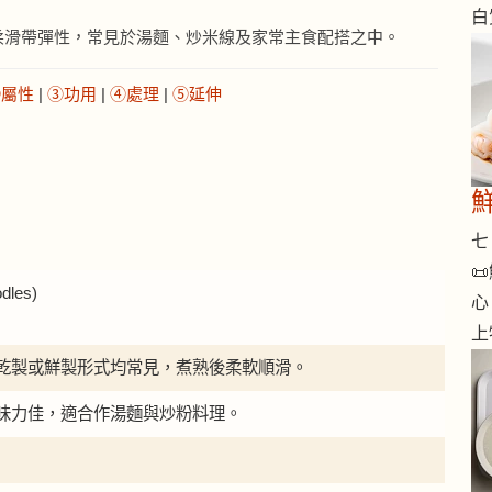
白
柔滑帶彈性，常見於湯麵、炒米線及家常主食配搭之中。
②屬性
|
③功用
|
④處理
|
⑤延伸
七 

les)
心
上
乾製或鮮製形式均常見，煮熟後柔軟順滑。
味力佳，適合作湯麵與炒粉料理。