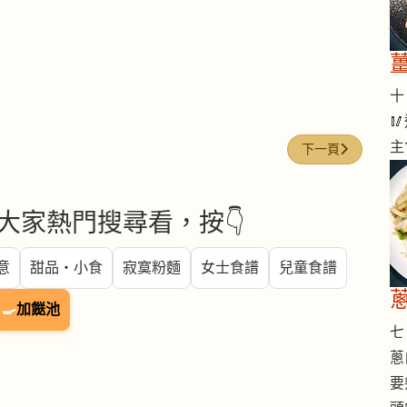
十 

主
下一篇文章: 紅豆粉 (R
下一頁
大家熱門搜尋看，按👇
意
甜品・小食
寂寞粉麵
女士食譜
兒童食譜
🍳
加餸池
七 
蔥
要