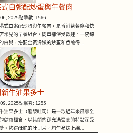
港式白粥配炒蛋與午餐肉
06, 2025
點擊數: 1566
港式白粥配炒蛋與午餐肉，是香港茶餐廳和快
店常見的早餐組合，簡單卻深受歡迎。一碗綿
的白粥，搭配金黃滑嫩的炒蛋和香煎得…
清新牛油果多士
09, 2025
點擊數: 1255
牛油果多士（酪梨吐司）是一款近年來風靡全
的健康輕食，以其簡約卻充滿營養的特點深受
愛。烤得酥脆的吐司片，均勻塗抹上綿…