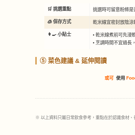
🛒 挑選重點
挑選時可留意粉條是
🧊 保存方式
乾米線宜密封放陰涼
👩‍🍳 小貼士
• 乾米線煮前可先浸
• 烹調時間不宜過長
⑤ 菜色建議 & 延伸閱讀
或可
使用
Foo
※ 以上資料只屬日常飲食參考，重點在於認識食材、