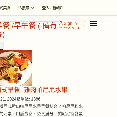
式美食
🔍搜尋
登入 / 新帳戶
Sign In
早餐 /早午餐 ( 備有 90天早
)
西式早餐: 雞肉帕尼尼水果
21, 2024
點擊數: 1386
道西式雞肉帕尼尼水果早餐結合了帕尼尼和水
的元素，口感豐富，營養滿分。帕尼尼富含蛋