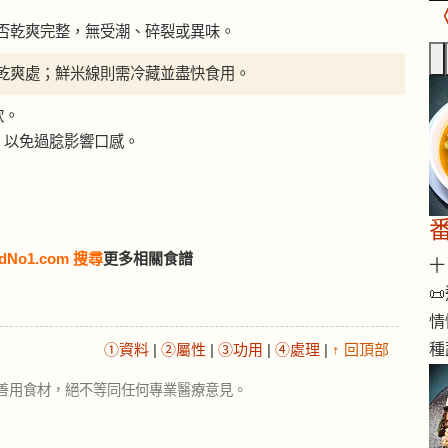
否乾爽完整，無受潮、碎裂或異味。
乾爽處；鮮米線則需冷藏並盡快食用。
軟。
，以免過腍影響口感。
dNo1.com 搜尋
更多相關食譜
十 

情
①資料
|
②屬性
|
③功用
|
④處理
|
↑ 回頂部
種
善用食材，絕不等同任何專業醫療意見。