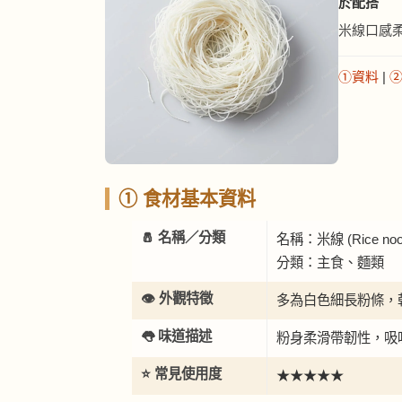
於配搭
米線口感
①資料
|
① 食材基本資料
🧂 名稱／分類
名稱：米線 (Rice nood
分類：主食、麵類
👁️ 外觀特徵
多為白色細長粉條，
👅 味道描述
粉身柔滑帶韌性，吸
⭐ 常見使用度
★★★★★