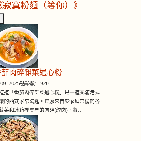
《寂寞粉麵（等你）》
番茄肉碎雜菜通心粉
09, 2025
點擊數: 1920
這道「番茄肉碎雜菜通心粉」是一道充滿港式
懷的西式家常湯麵。靈感來自於家庭常備的各
蔬菜和冰箱裡零星的肉碎(絞肉)，將…