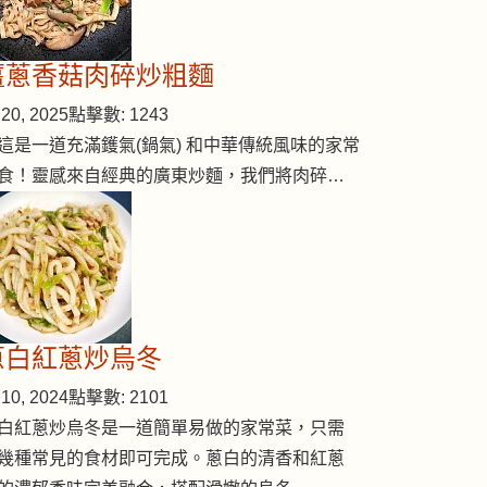
薑蔥香菇肉碎炒粗麵
20, 2025
點擊數: 1243
這是一道充滿鑊氣(鍋氣) 和中華傳統風味的家常
食！靈感來自經典的廣東炒麵，我們將肉碎…
ed bean powder)
蔥白紅蔥炒烏冬
10, 2024
點擊數: 2101
白紅蔥炒烏冬是一道簡單易做的家常菜，只需
幾種常見的食材即可完成。蔥白的清香和紅蔥