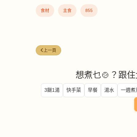
食材
主食
855
上一篇文章: 沙葛 (Jicama)
上一頁
想煮乜🍲？跟住
3餸1湯
快手菜
早餐
湯水
一週煮