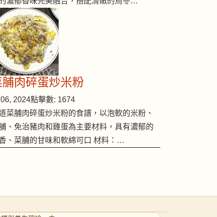
的濃郁香味完美融合，搭配滑嫩的烏冬…
菜脯肉碎蛋炒米粉
06, 2024
點擊數: 1674
道菜脯肉碎蛋炒米粉的食譜，以泡軟的米粉、
脯、免治豬肉和雞蛋為主要材料，具有濃郁的
香、菜脯的甘味和軟綿可口 材料：…