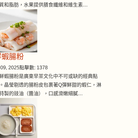
質和脂肪，水果提供膳食纖維和維生素…
鮮蝦腸粉
09, 2025
點擊數: 1378
鮮蝦腸粉是廣東早茶文化中不可或缺的經典點
。晶瑩剔透的腸粉皮包裹著Q彈鮮甜的蝦仁，淋
特製的豉油（醬油），口感滑嫩細膩…