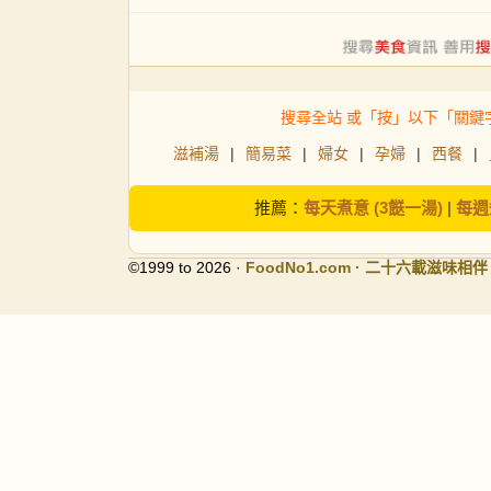
搜尋全站 或「按」以下「關鍵
滋補湯
|
簡易菜
|
婦女
|
孕婦
|
西餐
|
推薦：
每天煮意 (3餸一湯)
|
每週
©1999 to 2026 ·
FoodNo1
.com · 二十六載滋味相伴