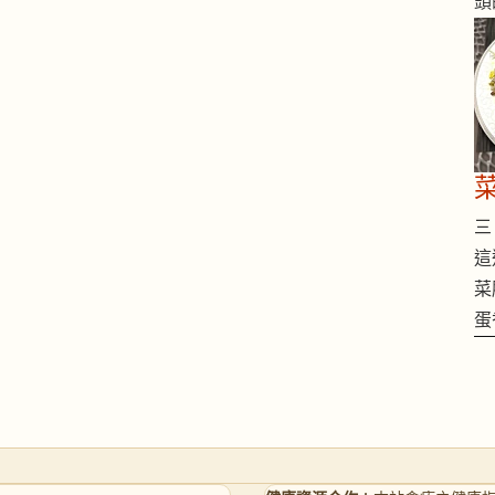
頭
三 
這
菜
蛋