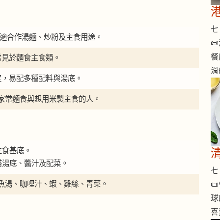
七 
。米線適合作湯麵、炒粉及主食用途。

餐
常見於麵食主食類。
滑
定，易配多種配料與湯底。
家常麵食與想用米製主食的人。
主食基底。
搭湯底、醬汁及配菜。
七 
魚湯、咖哩汁、蝦、雞絲、青菜。

球
喜