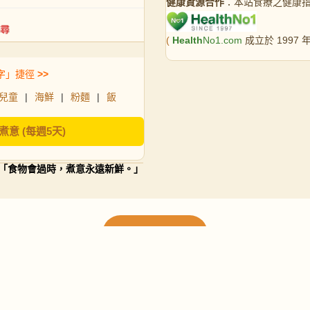
健康資源合作
：本站食療之健康
(
Health
No1.com
成立於 1997
字」捷徑
>>
兒童
|
海鮮
|
粉麵
|
飯
煮意 (每週5天)
「食物會過時，煮意永遠新鮮。」
載入更多食譜
請使用下方頁數繼續瀏覽更多食譜