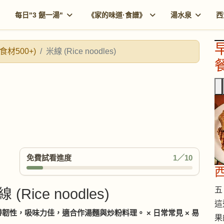
每日"3 餸一湯"
《家的味道·食譜》
湯水泉
西
食材500+)
米線 (Rice noodles)
餐
免費試看進度
1／10
五 
線 (Rice noodles)
這
韌性，吸味力佳，適合作湯麵與炒粉料理。 × 日常常見 × 易
果