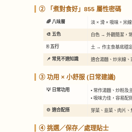
② 「煮對食好」855 屬性密碼
🌈 八味層
淡 × 滑 × 吸味
🎨 五色
白色 → 外觀簡潔，
🀄 五行
土 → 作主食基底穩
📌 常見不適知識
適合湯麵、炒米線、
③ 功用 × 小舒服 (日常建議)
💡 日常功用
• 常作湯麵、炒粉及
• 吸味力佳，容易配
🍲 適合配搭
芽菜、韭菜、肉片、
④ 挑選／保存／處理貼士