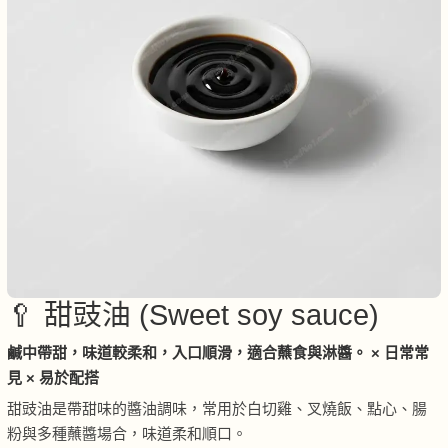
🥄 甜豉油 (Sweet soy sauce)
鹹中帶甜，味道較柔和，入口順滑，適合蘸食與淋醬。 × 日常常
見 × 易於配搭
甜豉油是帶甜味的醬油調味，常用於白切雞、叉燒飯、點心、腸
粉與多種蘸醬場合，味道柔和順口。