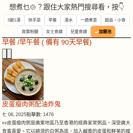
想煮乜🍲？跟住大家熱門搜尋看，按👇
3餸1湯
快手菜
早餐
湯水
一週煮意
甜品・小食
寂寞粉麵
女士食譜
兒童食譜
🍳
加餸池
早餐 /早午餐 ( 備有 90天早餐)
皮蛋瘦肉粥配油炸鬼
七 06, 2025
點擊數: 1476
📜皮蛋瘦肉粥是廣東地區乃至香港的經典家常粥品，深受廣大
食客喜愛。它以綿滑的白粥為底，加入鹹香的皮蛋和鮮美的瘦