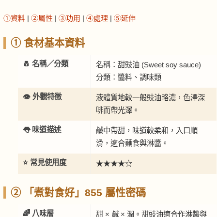
①資料
|
②屬性
|
③功用
|
④處理
|
⑤延伸
① 食材基本資料
🧂 名稱／分類
名稱：甜豉油 (Sweet soy sauce)
分類：醬料、調味類
👁️ 外觀特徵
液體質地較一般豉油略濃，色澤深
啡而帶光澤。
👅 味道描述
鹹中帶甜，味道較柔和，入口順
滑，適合蘸食與淋醬。
⭐ 常見使用度
★★★★☆
② 「煮對食好」855 屬性密碼
🌈 八味層
甜 × 鹹 × 潤。甜豉油適合作淋醬與