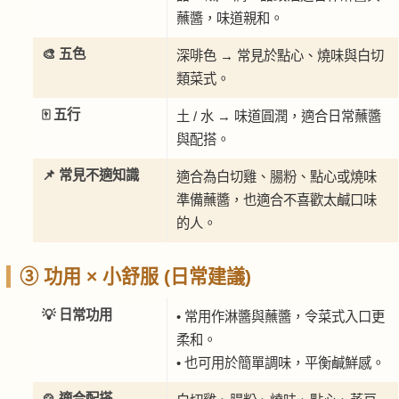
蘸醬，味道親和。
🎨 五色
深啡色 → 常見於點心、燒味與白切
類菜式。
🀄 五行
土 / 水 → 味道圓潤，適合日常蘸醬
與配搭。
📌 常見不適知識
適合為白切雞、腸粉、點心或燒味
準備蘸醬，也適合不喜歡太鹹口味
的人。
③ 功用 × 小舒服 (日常建議)
💡 日常功用
• 常用作淋醬與蘸醬，令菜式入口更
柔和。
• 也可用於簡單調味，平衡鹹鮮感。
🍲 適合配搭