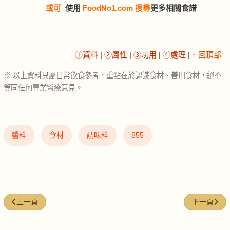
或可
使用
FoodNo1.com 搜尋
更多相關食譜
①資料
|
②屬性
|
③功用
|
④處理
|
↑ 回頂部
※ 以上資料只屬日常飲食參考，重點在於認識食材、善用食材，絕不
等同任何專業醫療意見。
醬料
食材
調味料
855
上一篇文章: 腰果 (Cashew)
下一篇文章: 花椰
上一頁
下一頁