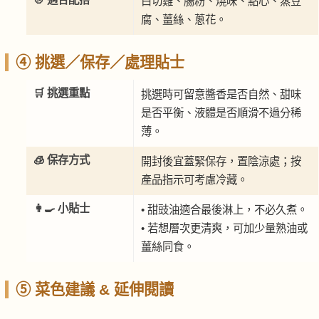
白切雞、腸粉、燒味、點心、蒸豆
腐、薑絲、蔥花。
④ 挑選／保存／處理貼士
🛒 挑選重點
挑選時可留意醬香是否自然、甜味
是否平衡、液體是否順滑不過分稀
薄。
🧊 保存方式
開封後宜蓋緊保存，置陰涼處；按
產品指示可考慮冷藏。
👩‍🍳 小貼士
• 甜豉油適合最後淋上，不必久煮。
• 若想層次更清爽，可加少量熟油或
薑絲同食。
⑤ 菜色建議 & 延伸閱讀