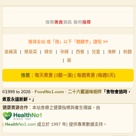
搜尋全站 或「按」以下「關鍵字」捷徑
>>
滋補湯
|
簡易菜
|
婦女
|
孕婦
|
西餐
|
兒童
|
海鮮
|
粉麵
|
飯
推薦：
每天煮意 (3餸一湯)
|
每週煮意 (每週5天)
©1999 to 2026 ·
FoodNo1
.com · 二十六載滋味相伴
「食物會過時，
煮意永遠新鮮。」
健康資源合作
：本站食療之健康指標與養生理論，由
(
Health
No1.com
成立於 1997 年) 提供專業數據支持。