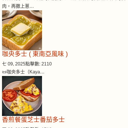
肉，再撒上蔥…
咖央多士 ( 東南亞風味 )
七 09, 2025
點擊數: 2110
📜咖央多士（Kaya…
香煎餐蛋芝士番茄多士