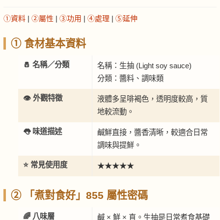
①資料
|
②屬性
|
③功用
|
④處理
|
⑤延伸
① 食材基本資料
🧂 名稱／分類
名稱：生抽 (Light soy sauce)
分類：醬料、調味類
👁️ 外觀特徵
液體多呈啡褐色，透明度較高，質
地較流動。
👅 味道描述
鹹鮮直接，醬香清晰，較適合日常
調味與提鮮。
⭐ 常見使用度
★★★★★
② 「煮對食好」855 屬性密碼
🌈 八味層
鹹 × 鮮 × 直。生抽是日常煮食基礎