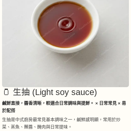
🫙 生抽 (Light soy sauce)
鹹鮮直接，醬香清晰，較適合日常調味與提鮮。 × 日常常見 × 易
於配搭
生抽是中式廚房最常見基本調味之一，鹹鮮感明顯，常用於炒
菜、蒸魚、蘸醬、醃肉與日常提味。