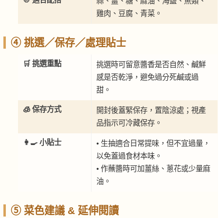
蒜、薑、糖、麻油、海鹽、魚類、
雞肉、豆腐、青菜。
④ 挑選／保存／處理貼士
🛒 挑選重點
挑選時可留意醬香是否自然、鹹鮮
感是否乾淨，避免過分死鹹或過
甜。
🧊 保存方式
開封後蓋緊保存，置陰涼處；視產
品指示可冷藏保存。
👩‍🍳 小貼士
• 生抽適合日常提味，但不宜過量，
以免蓋過食材本味。
• 作蘸醬時可加薑絲、蔥花或少量麻
油。
⑤ 菜色建議 & 延伸閱讀