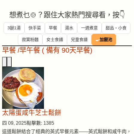
想煮乜🍲？跟住大家熱門搜尋看，按👇
3餸1湯
快手菜
早餐
湯水
一週煮意
甜品・小食
寂寞粉麵
女士食譜
兒童食譜
🍳
加餸池
早餐 /早午餐 ( 備有 90天早餐)
太陽蛋咸牛芝士鬆餅
四 09, 2025
點擊數: 1385
這道鬆餅結合了經典的英式早餐元素——英式鬆餅和咸牛肉，