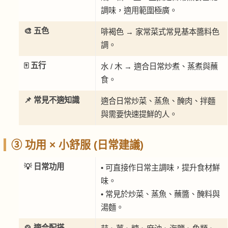
調味，適用範圍極廣。
🎨 五色
啡褐色 → 家常菜式常見基本醬料色
調。
🀄 五行
水 / 木 → 適合日常炒煮、蒸煮與蘸
食。
📌 常見不適知識
適合日常炒菜、蒸魚、醃肉、拌麵
與需要快速提鮮的人。
③ 功用 × 小舒服 (日常建議)
💡 日常功用
• 可直接作日常主調味，提升食材鮮
味。
• 常見於炒菜、蒸魚、蘸醬、醃料與
湯麵。
🍲 適合配搭