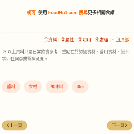
或可
使用
FoodNo1.com 搜尋
更多相關食譜
①資料
|
②屬性
|
③功用
|
④處理
|
↑ 回頂部
※ 以上資料只屬日常飲食參考，重點在於認識食材、善用食材，絕不
等同任何專業醫療意見。
醬料
食材
調味料
855
上一篇文章: 開心果 (Pistachio)
下一篇文章: 洋
上一頁
下一頁