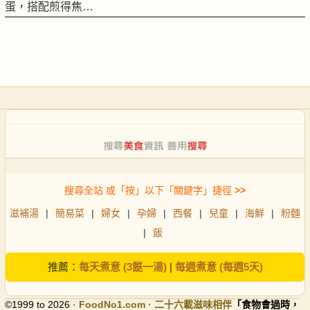
蛋，搭配煎得焦…
搜尋全站 或「按」以下「關鍵字」捷徑
>>
滋補湯
|
簡易菜
|
婦女
|
孕婦
|
西餐
|
兒童
|
海鮮
|
粉麵
|
飯
推薦：
每天煮意 (3餸一湯)
|
每週煮意 (每週5天)
©1999 to 2026 ·
FoodNo1
.com · 二十六載滋味相伴
「食物會過時，