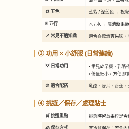
🎨 五色
藍紫 / 深藍色 →
🀄 五行
木 / 水 → 屬清新
📌 常見不適知識
適合喜歡清爽果味、
③ 功用 × 小舒服 (日常建議)
💡 日常功用
• 常見於早餐、乳酪
• 份量細小，方便即
🍲 適合配搭
乳酪、麥片、香蕉、
④ 挑選／保存／處理貼士
🛒 挑選重點
挑選時留意果粒是否
🧊 保存方式
宜冷藏保存；若盒內