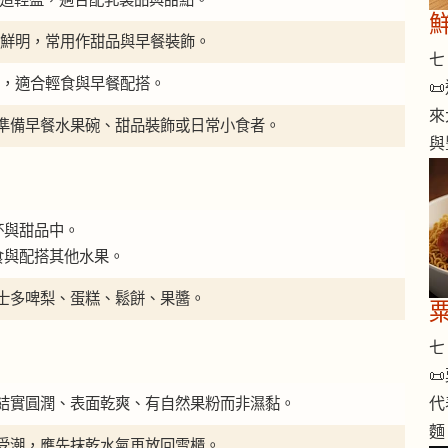
 視覺鮮明，常用作甜品與早餐裝飾。
七 
果類，適合輕食與早餐配搭。

來
準備早餐水果碗、甜品裝飾或日常小食者。
與
杯與甜品中。
食與配搭其他水果。
士多啤梨、蛋糕、鬆餅、果醬。
七 

結實圓潤、表面乾爽、有自然果粉而非濕黏。
代
麵
受潮，應先抹乾水氣再放回雪櫃。