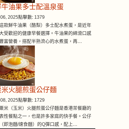
鮮牛油果多士配溫泉蛋
06, 2025
點擊數: 1379
這款鮮牛油果（酪梨）多士配水煮蛋，是近年
大受歡迎的健康早餐選擇。牛油果的綿滑口感
豐富營養，搭配半熟流心的水煮蛋，再…
粟米火腿煎蛋公仔麵
08, 2025
點擊數: 1729
粟米（玉米）火腿煎蛋公仔麵是香港茶餐廳的
表性餐點之一，也是許多家庭的快手餐。公仔
（即泡麵/速食麵）的Q彈口感，配上…