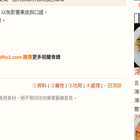
，以免影響果皮與口感。
可。
dNo1.com 搜尋
更多相關食譜
五 
①資料
|
②屬性
|
③功用
|
④處理
|
↑ 回頂部
鴻
善用食材，絕不等同任何專業醫療意見。
鴻
豐