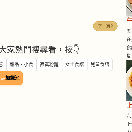
下一篇文章: 朱古力 (C
下一頁
五 
在
食
大家熱門搜尋看，按👇
隻
意
甜品・小食
寂寞粉麵
女士食譜
兒童食譜
🍳
加餸池
六 
上