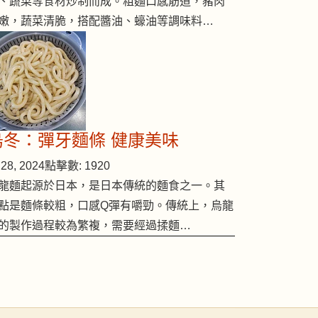
、蔬菜等食材炒制而成。粗麵口感筋道，豬肉
嫩，蔬菜清脆，搭配醬油、蠔油等調味料…
烏冬：彈牙麵條 健康美味
28, 2024
點擊數: 1920
龍麵起源於日本，是日本傳統的麵食之一。其
點是麵條較粗，口感Q彈有嚼勁。傳統上，烏龍
的製作過程較為繁複，需要經過揉麵…