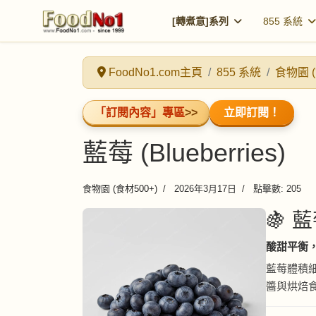
[轉煮意]系列
855 系統
FoodNo1.com主頁
855 系統
食物園 (
「訂閱內容」專區
>>
立即訂閱！
藍莓 (Blueberries)
食物園 (食材500+)
2026年3月17日
點擊數: 205
🍇 藍莓
酸甜平衡，
藍莓體積
醬與烘焙