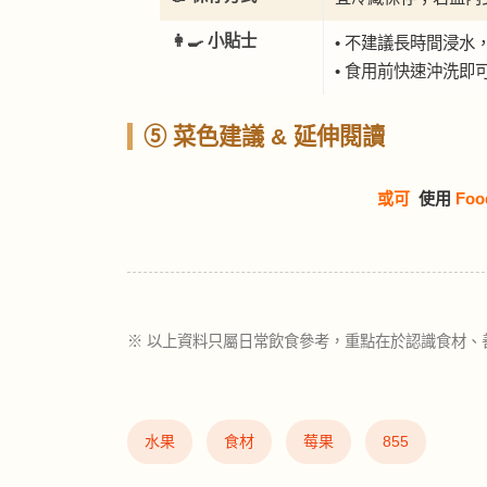
👩‍🍳 小貼士
• 不建議長時間浸水
• 食用前快速沖洗即
⑤ 菜色建議 & 延伸閱讀
或可
使用
Foo
※ 以上資料只屬日常飲食參考，重點在於認識食材、
水果
食材
莓果
855