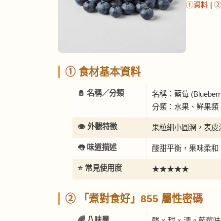
①資料
|
① 食材基本資料
🧂 名稱／分類
名稱：藍莓 (Blueberri
分類：水果、鮮果類
👁️ 外觀特徵
果粒細小圓潤，表皮
👅 味道描述
酸甜平衡，果味柔和
⭐ 常見使用度
★★★★★
② 「煮對食好」855 屬性密碼
🌈 八味層
酸 × 甜 × 清。