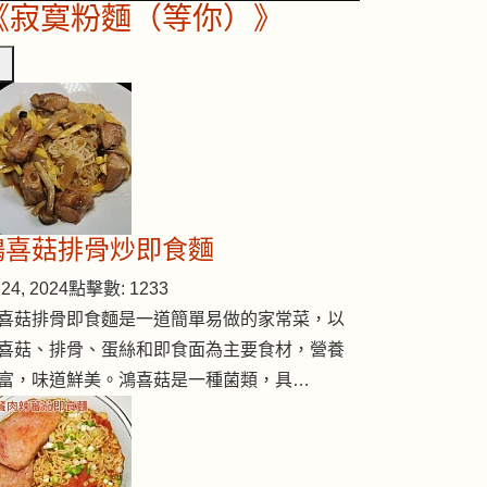
《寂寞粉麵（等你）》
鴻喜菇排骨炒即食麵
24, 2024
點擊數: 1233
喜菇排骨即食麵是一道簡單易做的家常菜，以
喜菇、排骨、蛋絲和即食面為主要食材，營養
富，味道鮮美。鴻喜菇是一種菌類，具…