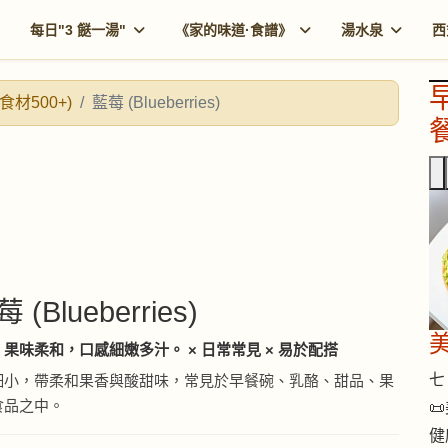
每日"3 餸一湯"
《家的味道·食譜》
湯水泉
西
食材500+)
藍莓 (Blueberries)
餐
 (Blueberries)
果味柔和，口感細嫩多汁。 × 日常常見 × 易於配搭
七 
細小，帶柔和果香與酸甜味，常見於早餐碗、乳酪、甜品、果
食品之中。

健