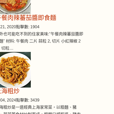
午餐肉辣蕃茄醬即食麵
hocolate)
21, 2020
點擊數: 1904
外也可能吃不到的住家美味:"午餐肉辣蕃茄醬即
麵" 材料: 午餐肉 二片 蒜粒 2, 切片 小紅辣椒 2
, 切粒…
上海粗炒
04, 2024
點擊數: 3439
海粗炒是一道經典上海家常菜，以粗麵、豬