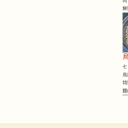
肉
鮮
七 
烏
特
麵