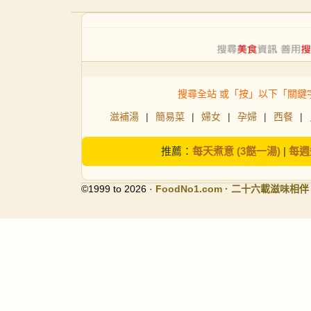
搜尋全站 或「按」以下「關鍵
滋補湯
|
簡易菜
|
婦女
|
孕婦
|
西餐
|
推薦：
每天煮意 (3餸一湯)
|
每週
©1999 to 2026 ·
FoodNo1
.com · 二十六載滋味相伴