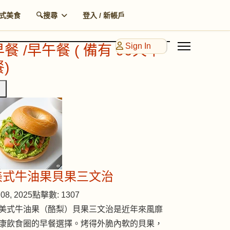
式美食
🔍搜尋
登入 / 新帳戶
Sign In
早餐 /早午餐 ( 備有 90天早
)
美式牛油果貝果三文治
08, 2025
點擊數: 1307
美式牛油果（酪梨）貝果三文治是近年來風靡
康飲食圈的早餐選擇。烤得外脆內軟的貝果，