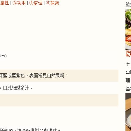
②屬性
|
③功用
|
④處理
|
⑤探索
塗
歐
es)
七 

深藍或藍紫色，表面常見自然果粉。
理
，口感細嫩多汁。
基
藍莓味道輕盈，適合配乳製品與甜點。