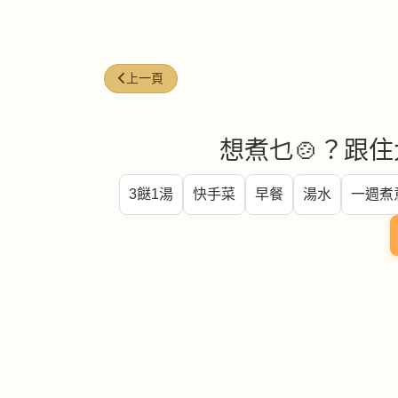
上一篇文章: 珍珠米 (Jasmine rice)
上一頁
想煮乜🍲？跟住
3餸1湯
快手菜
早餐
湯水
一週煮