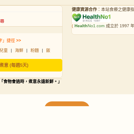
健康資源合作
：本站食療之健康
(
Health
No1.com
成立於 1997
字」捷徑
>>
兒童
|
海鮮
|
粉麵
|
飯
煮意 (每週5天)
「食物會過時，煮意永遠新鮮。」
載入更多食譜
請使用下方頁數繼續瀏覽更多食譜