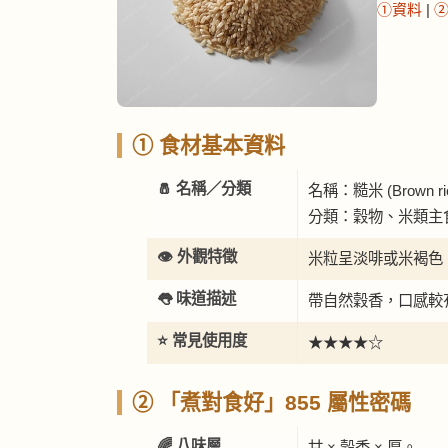
①資料
|
① 食材基本資料
🧂 名稱／分類
名稱：糙米 (Brown ri
分類：穀物、米類主
👁️ 外觀特徵
米粒呈淡啡或米褐色
👅 味道描述
帶自然穀香，口感較
⭐ 常見使用度
★★★★☆
② 「煮對食好」855 屬性密碼
🌈 八味層
甘 × 穀香 × 厚。