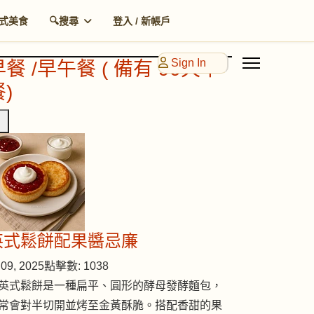
式美食
🔍搜尋
登入 / 新帳戶
Sign In
早餐 /早午餐 ( 備有 90天早
)
英式鬆餅配果醬忌廉
09, 2025
點擊數: 1038
英式鬆餅是一種扁平、圓形的酵母發酵麵包，
常會對半切開並烤至金黃酥脆。搭配香甜的果