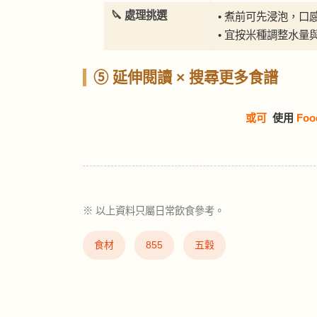
🔪 處理挑選
• 煮前可先浸泡，口
• 宜按米種調整水量
⑤ 延伸閱讀 × 搜尋更多食譜
或可
使用
Foo
※ 以上資料只屬日常飲食參考。
食材
855
五穀