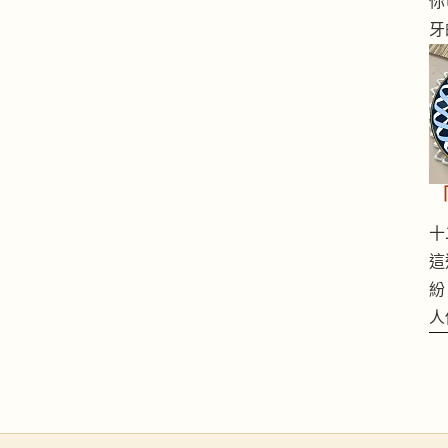
你
牙
十二
這
紛
人