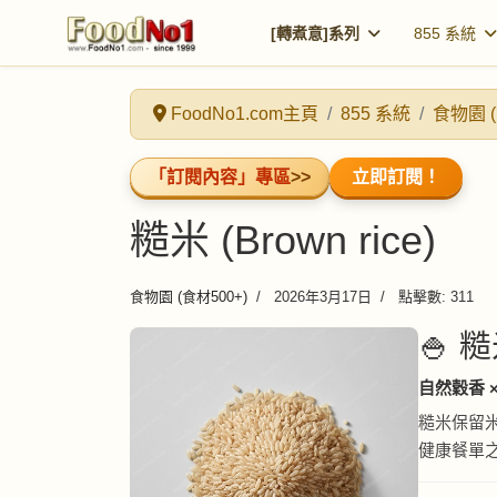
[轉煮意]系列
855 系統
FoodNo1.com主頁
855 系統
食物園 (
「訂閱內容」專區
>>
立即訂閱！
糙米 (Brown rice)
食物園 (食材500+)
2026年3月17日
點擊數: 311
🍚 糙
自然穀香 
糙米保留
健康餐單