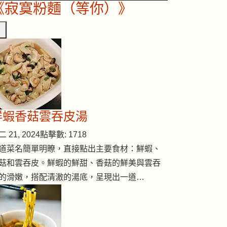
《寂寞粉麵（等你）》
鮮蝦香菇雲吞皮湯
 21, 2024
點擊數: 1718
道菜名簡單明瞭，直接點出主要食材：鮮蝦、
菇和雲吞皮。鮮蝦的鮮甜、香菇的鮮美與雲吞
的滑嫩，搭配清澈的湯底，呈現出一道…