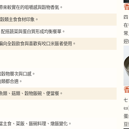
帶來較實在的咀嚼感與穀物香氣。
四 
屬全穀類主食食材印象。
在
食、配搭蔬菜與蛋白質形成均衡餐單。
常
迎
偏向全穀飲食與喜歡有咬口米飯者使用。
加穀物層次與口感。
肉類都合適。
魚類、菇類、穀物飯碗、便當餐。
七 

蛋
當主食、菜飯、飯碗料理、燉飯變化。
豆