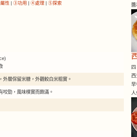
②屬性
|
③功用
|
④處理
|
⑤探索
醬
西
ce)
食
四 
西
，外層保留米糠，外觀較白米粗實。
早
有咬勁，風味樸實而飽滿。
人