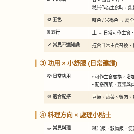
糙米作為主食時，能
🎨 五色
啡色 / 米褐色 → 
🀄 五行
土 → 日常可作主
📌 常見不適知識
適合日常主食替換、
③ 功用 × 小舒服 (日常建議)
💡 日常功用
• 可作主食替換，增
• 配搭蔬菜、豆類與
🍲 適合配搭
豆類、蔬菜、雞肉、
④ 料理方向 × 處理小貼士
🍳 常見料理
糙米飯、穀物飯、便