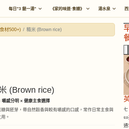
每日"3 餸一湯"
《家的味道·食譜》
湯水泉
西
食材500+)
糙米 (Brown rice)
餐
米 (Brown rice)
× 嚼感分明 × 健康主食選擇
七 
米糠與胚芽，帶自然穀香與較有嚼感的口感，常作日常主食與
之用。

通