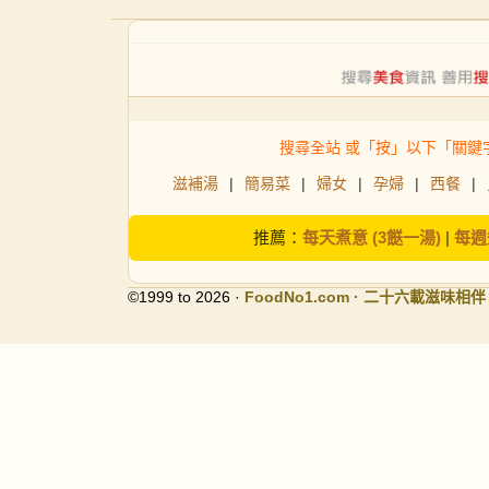
搜尋全站 或「按」以下「關鍵
滋補湯
|
簡易菜
|
婦女
|
孕婦
|
西餐
|
推薦：
每天煮意 (3餸一湯)
|
每週
©1999 to 2026 ·
FoodNo1
.com · 二十六載滋味相伴