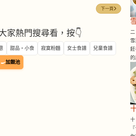
下一篇文章: 葡萄 (G
下一頁
大家熱門搜尋看，按👇
二 
雪
意
甜品・小食
寂寞粉麵
女士食譜
兒童食譜
飪
的
🍳
加餸池
十 
『