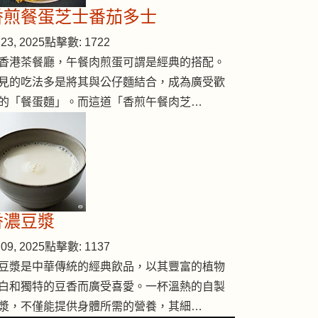
香煎餐蛋芝士番茄多士
23, 2025
點擊數: 1722
香港茶餐廳，午餐肉煎蛋可謂是經典的搭配。
見的吃法多是將其與公仔麵結合，成為廣受歡
的「餐蛋麵」。而這道「香煎午餐肉芝…
香濃豆漿
09, 2025
點擊數: 1137
豆漿是中華傳統的經典飲品，以其豐富的植物
白和獨特的豆香而廣受喜愛。一杯溫熱的自製
漿，不僅能提供身體所需的營養，其細…