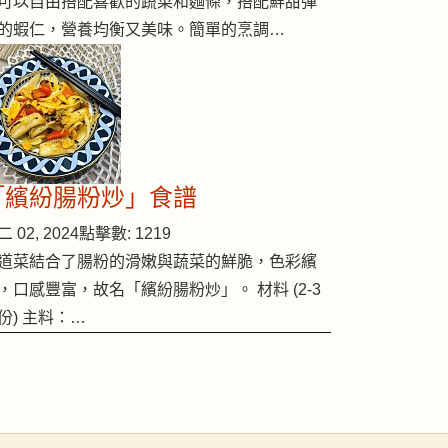
可以自由搭配喜歡的蔬菜和麵條，搭配鮮甜彈
的蝦仁，營養均衡又美味。簡單的烹調…
「繽紛腸粉炒」食譜
 02, 2024
點擊數: 1219
道菜結合了腸粉的滑嫩與蔬菜的鮮脆，色彩繽
，口感豐富，故名「繽紛腸粉炒」。 材料 (2-3
份) 主料：…