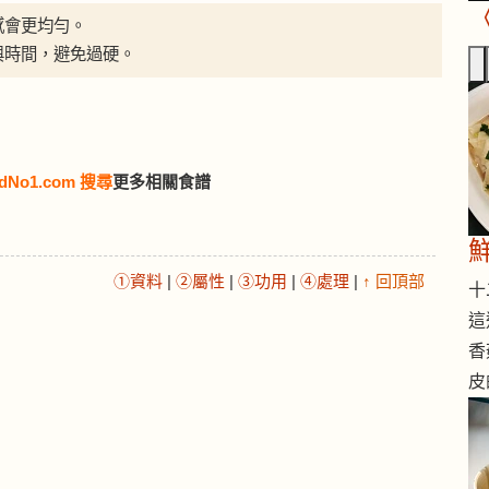
感會更均勻。
與時間，避免過硬。
dNo1.com 搜尋
更多相關食譜
①資料
|
②屬性
|
③功用
|
④處理
|
↑ 回頂部
十二
這
香
皮