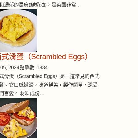
和濃郁的忌廉(鮮奶油)，是英國非常…
式滑蛋（Scrambled Eggs）
05, 2024
點擊數: 1834
式滑蛋（Scrambled Eggs）是一道常見的西式
餐。它口感嫩滑，味道鮮美，製作簡單，深受
們喜愛。 材料成份…