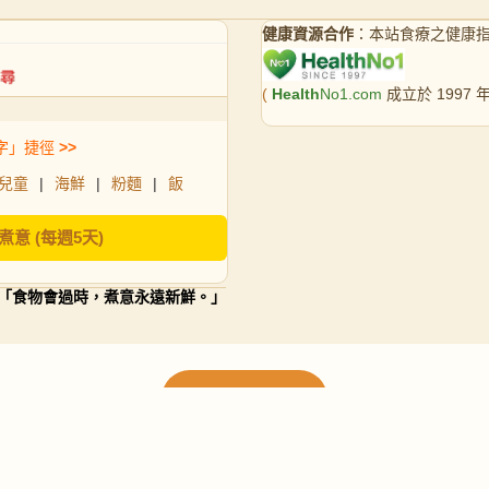
健康資源合作
：本站食療之健康
(
Health
No1.com
成立於 1997
字」捷徑
>>
兒童
|
海鮮
|
粉麵
|
飯
煮意 (每週5天)
「食物會過時，煮意永遠新鮮。」
載入更多食譜
請使用下方頁數繼續瀏覽更多食譜