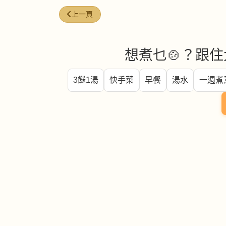
上一篇文章: 芋苗 (taro-stem)
上一頁
想煮乜🍲？跟住
3餸1湯
快手菜
早餐
湯水
一週煮