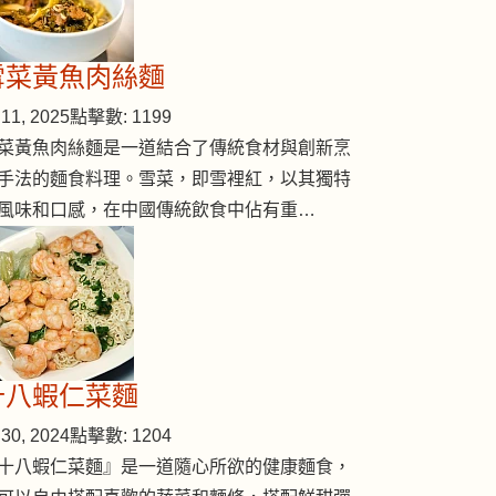
rapes)
雪菜黃魚肉絲麵
11, 2025
點擊數: 1199
菜黃魚肉絲麵是一道結合了傳統食材與創新烹
手法的麵食料理。雪菜，即雪裡紅，以其獨特
風味和口感，在中國傳統飲食中佔有重…
十八蝦仁菜麵
30, 2024
點擊數: 1204
十八蝦仁菜麵』是一道隨心所欲的健康麵食，