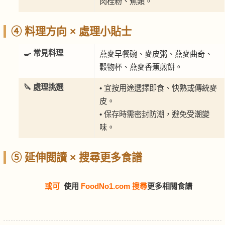
肉桂粉、蕉類。
④ 料理方向 × 處理小貼士
🍳 常見料理
燕麥早餐碗、麥皮粥、燕麥曲奇、
穀物杯、燕麥香蕉煎餅。
🔪 處理挑選
• 宜按用途選擇即食、快熟或傳統麥
皮。
• 保存時需密封防潮，避免受潮變
味。
⑤ 延伸閱讀 × 搜尋更多食譜
或可
使用
FoodNo1.com 搜尋
更多相關食譜