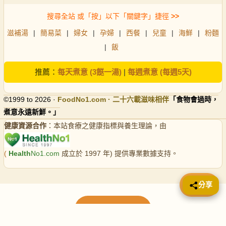
搜尋全站 或「按」以下「關鍵字」捷徑
>>
滋補湯
|
簡易菜
|
婦女
|
孕婦
|
西餐
|
兒童
|
海鮮
|
粉麵
|
飯
推薦：
每天煮意 (3餸一湯)
|
每週煮意 (每週5天)
©1999 to 2026 ·
FoodNo1
.com · 二十六載滋味相伴
「食物會過時，
煮意永遠新鮮。」
健康資源合作
：本站食療之健康指標與養生理論，由
(
Health
No1.com
成立於 1997 年) 提供專業數據支持。
📤 分享
分享
載入更多食譜