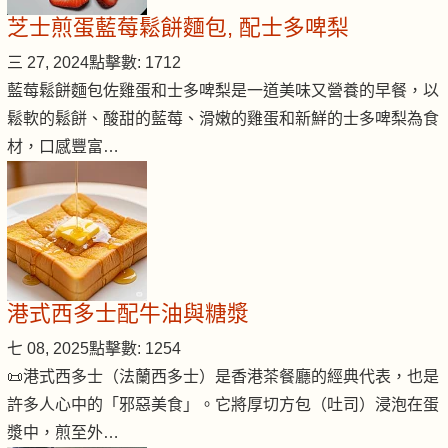
芝士煎蛋藍莓鬆餅麵包, 配士多啤梨
三 27, 2024
點擊數: 1712
藍莓鬆餅麵包佐雞蛋和士多啤梨是一道美味又營養的早餐，以
鬆軟的鬆餅、酸甜的藍莓、滑嫩的雞蛋和新鮮的士多啤梨為食
材，口感豐富…
港式西多士配牛油與糖漿
七 08, 2025
點擊數: 1254
📜港式西多士（法蘭西多士）是香港茶餐廳的經典代表，也是
許多人心中的「邪惡美食」。它將厚切方包（吐司）浸泡在蛋
漿中，煎至外…