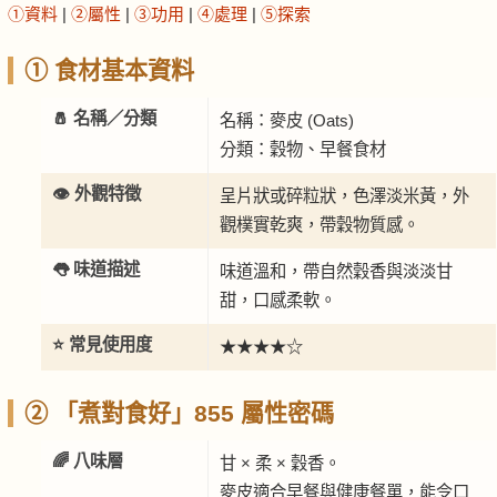
①資料
|
②屬性
|
③功用
|
④處理
|
⑤探索
① 食材基本資料
🧂 名稱／分類
名稱：麥皮 (Oats)
分類：穀物、早餐食材
👁️ 外觀特徵
呈片狀或碎粒狀，色澤淡米黃，外
觀樸實乾爽，帶穀物質感。
👅 味道描述
味道溫和，帶自然穀香與淡淡甘
甜，口感柔軟。
⭐ 常見使用度
★★★★☆
② 「煮對食好」855 屬性密碼
🌈 八味層
甘 × 柔 × 穀香。
麥皮適合早餐與健康餐單，能令口