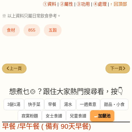
①資料
|
②屬性
|
③功用
|
④處理
|
↑ 回頂部
※ 以上資料只屬日常飲食參考。
食材
855
五穀
上一篇文章: 慈菇 (arrowhead)
下一篇文章: 
上一頁
下一頁
想煮乜🍲？跟住大家熱門搜尋看，按👇
3餸1湯
快手菜
早餐
湯水
一週煮意
甜品・小食
寂寞粉麵
女士食譜
兒童食譜
🍳
加餸池
早餐 /早午餐 ( 備有 90天早餐)