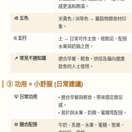
感更溫和飽滿。
🎨 五色
米黃色 / 淡啡色 → 屬穀物類食材印
象。
🀄 五行
土 → 日常可作主食、增飽足、配搭
水果與奶類之用。
📌 常見不適知識
適合早餐、輕食、烘焙及偏向健康
飲食的人士使用。
③ 功用 × 小舒服 (日常建議)
💡 日常功用
• 適合早餐與輕食，帶來穩定飽足
感。
• 易於與水果、奶類、蜜糖等配搭。
🍲 適合配搭
牛奶、乳酪、水果、蜜糖、堅果、