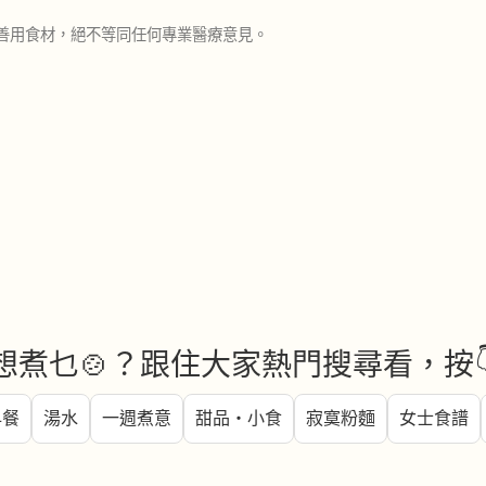
善用食材，絕不等同任何專業醫療意見。
想煮乜🍲？跟住大家熱門搜尋看，按
早餐
湯水
一週煮意
甜品・小食
寂寞粉麵
女士食譜