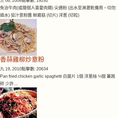
三 06, 2008
點擊數: 19292
免治牛肉(或隨個人喜愛肉類) 尖通粉 (出水至淋瀝乾備用，切勿
過水) 茄汁意粉醬 鲜磨菇 (切片) 洋葱 (切粒)
香蒜雞柳炒意粉
九 19, 2010
點擊數: 20634
Pan fried chicken garlic spaghetti 白菌片 1個 洋蔥絲 ¼個 蕃茜
碎 少許…