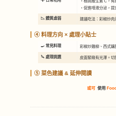
💡 日常功用
・極高維生素 C，
・促進唾液分泌，提
📉 體質虛弱
建議吃法：彩椒炒肉片
④ 料理方向 × 處理小貼士
🍳 常見料理
彩椒炒雞柳、西式鑲
🔪 處理挑選
皮面緊緻有光澤。切
⑤ 菜色建議 & 延伸閱讀
或可
使用
Foo