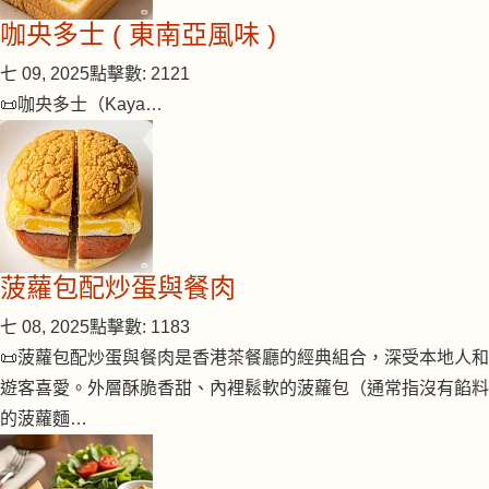
咖央多士 ( 東南亞風味 )
七 09, 2025
點擊數: 2121
📜咖央多士（Kaya…
菠蘿包配炒蛋與餐肉
七 08, 2025
點擊數: 1183
📜菠蘿包配炒蛋與餐肉是香港茶餐廳的經典組合，深受本地人和
遊客喜愛。外層酥脆香甜、內裡鬆軟的菠蘿包（通常指沒有餡料
的菠蘿麵…