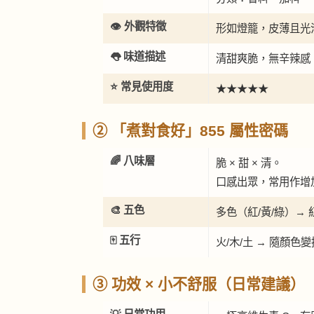
👁️ 外觀特徵
形如燈籠，皮薄且光
👅 味道描述
清甜爽脆，無辛辣感
⭐ 常見使用度
★★★★★
② 「煮對食好」855 屬性密碼
🌈 八味層
脆 × 甜 × 清。
口感出眾，常用作增
🎨 五色
多色（紅/黃/綠）→
🀄 五行
火/木/土 → 隨顏
③ 功效 × 小不舒服（日常建議）