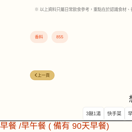
※ 以上資料只屬日常飲食參考，重點在於認識食材、
香料
855
上一篇文章: 烏冬 (Udon Noodles)
上一頁
3餸1湯
快手菜
早餐 /早午餐 ( 備有 90天早餐)