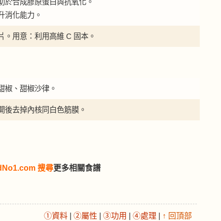
有助於合成膠原蛋白與抗氧化。
升消化能力。
。用意：利用高維 C 固本。
甜椒、甜椒沙律。
開後去掉內核同白色筋膜。
dNo1.com 搜尋
更多相關食譜
①資料
|
②屬性
|
③功用
|
④處理
|
↑ 回頂部