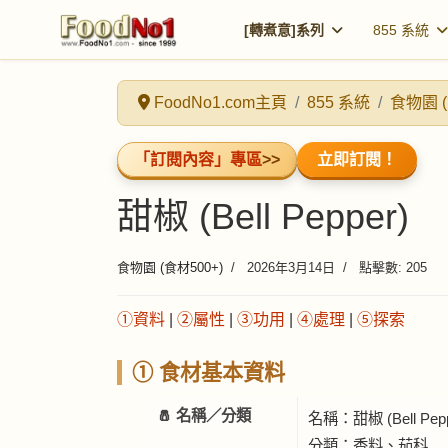
[轉煮意]系列
855 系統
FoodNo1.com主頁
855 系統
食物園 (
「訂閱內容」專區
>>
立即訂閱！
甜椒 (Bell Pepper)
食物園 (食材500+)
2026年3月14日
點擊數: 205
①資料
|
②屬性
|
③功用
|
④處理
|
⑤探索
① 食材基本資料
🧂 名稱／分類
名稱：甜椒 (Bell Peppe
分類：香料、茄科