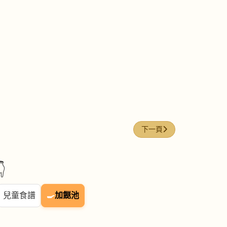
下一篇文章: 瑤柱絲 (Shredded
下一頁

兒童食譜
🍳
加餸池