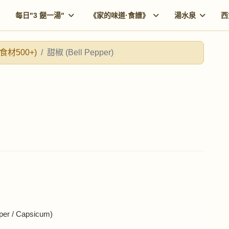
每日"3 餸一湯"
《家的味道·食譜》
湯水泉
西
食材500+)
甜椒 (Bell Pepper)
r / Capsicum)