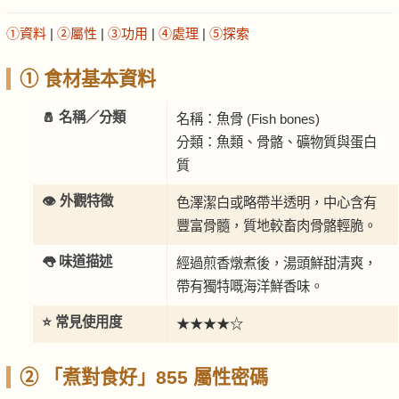
①資料
|
②屬性
|
③功用
|
④處理
|
⑤探索
① 食材基本資料
🧂 名稱／分類
名稱：魚骨 (Fish bones)
分類：魚類、骨骼、礦物質與蛋白
質
👁️ 外觀特徵
色澤潔白或略帶半透明，中心含有
豐富骨髓，質地較畜肉骨骼輕脆。
👅 味道描述
經過煎香燉煮後，湯頭鮮甜清爽，
帶有獨特嘅海洋鮮香味。
⭐ 常見使用度
★★★★☆
② 「煮對食好」855 屬性密碼