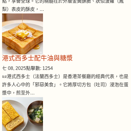
點，享譽全球。它的精髓在於外層金黃酥脆、狀似菠蘿（鳳
梨）表皮的酥皮，…
港式西多士配牛油與糖漿
七 08, 2025
點擊數: 1254
📜港式西多士（法蘭西多士）是香港茶餐廳的經典代表，也是
許多人心中的「邪惡美食」。它將厚切方包（吐司）浸泡在蛋
漿中，煎至外…