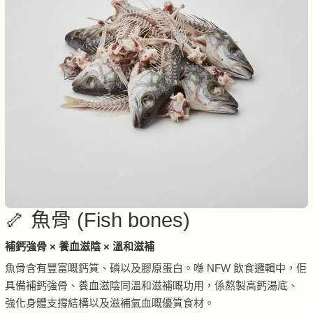
🦴 魚骨 (Fish bones)
補鈣強骨 × 養血滋陰 × 溫和滋補
魚骨含有豐富嘅鈣質、磷以及膠原蛋白。喺 NFW 飲食邏輯中，佢
具備補鈣強骨、養血滋陰同溫和滋補嘅功用，係熬製高鈣湯底、
強化身體支撐結構以及滋補氣血嘅優質食材。