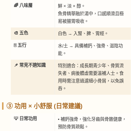
🌈 八味層
鮮 × 淡 × 醇。
魚骨精華融於湯中，口感順滑且極
易被腸胃吸收。
🎨 五色
白色 → 入腎、脾、胃經。
🀄 五行
水/土 → 具備補鈣、強骨、滋陰功
能。
📌 常見不適知識
特別適合：成長期青少年、骨質流
失者、病後體虛需要溫補人士。食
用時需注意過濾細小骨屑，以免誤
吞。
③ 功用 × 小舒服 (日常建議)
💡 日常功用
• 補鈣強骨，強化牙齒與骨骼健康，
預防骨質疏鬆。