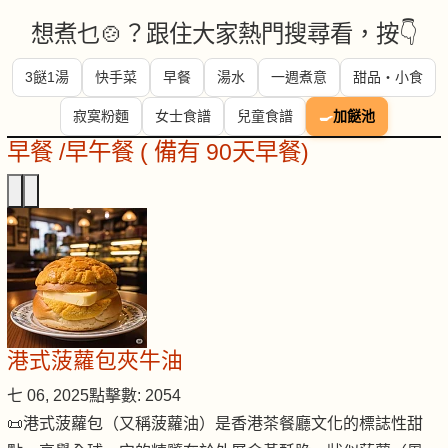
想煮乜🍲？跟住大家熱門搜尋看，按👇
3餸1湯
快手菜
早餐
湯水
一週煮意
甜品・小食
寂寞粉麵
女士食譜
兒童食譜
🍳
加餸池
早餐 /早午餐 ( 備有 90天早餐)
港式菠蘿包夾牛油
七 06, 2025
點擊數: 2054
📜港式菠蘿包（又稱菠蘿油）是香港茶餐廳文化的標誌性甜