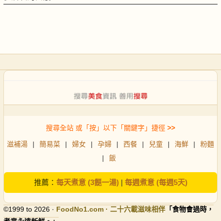
搜尋全站 或「按」以下「關鍵字」捷徑
>>
滋補湯
|
簡易菜
|
婦女
|
孕婦
|
西餐
|
兒童
|
海鮮
|
粉麵
|
飯
推薦：
每天煮意 (3餸一湯)
|
每週煮意 (每週5天)
©1999 to 2026 ·
FoodNo1
.com · 二十六載滋味相伴
「食物會過時，