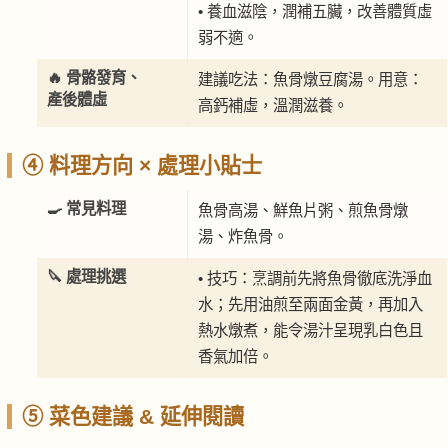
• 養血滋陰，潤補五臟，改善體質虛
弱不適。
🔥 骨骼發育、
建議吃法：魚骨燉豆腐湯。用意：
產後體虛
高鈣補虛，溫潤滋養。
④ 料理方向 × 處理小貼士
🍳 常見料理
魚骨高湯、鮮魚片粥、煎魚骨燉
湯、炸魚骨。
🔪 處理挑選
• 技巧：烹調前先將魚骨徹底洗淨血
水；先用油煎至兩面金黃，再加入
熱水燉煮，能令湯汁呈現乳白色且
香氣加倍。
⑤ 菜色建議 & 延伸閱讀