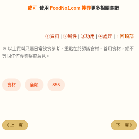
或可
使用
FoodNo1.com 搜尋
更多相關食譜
①資料
|
②屬性
|
③功用
|
④處理
|
↑ 回頂部
※ 以上資料只屬日常飲食參考，重點在於認識食材、善用食材，絕不
等同任何專業醫療意見。
食材
魚類
855
上一篇文章: 牛骨 (Beef bones)
下一篇文章:
上一頁
下一頁