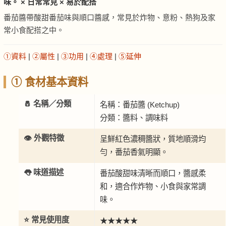
味。 × 日常常見 × 易於配搭
番茄醬帶酸甜番茄味與順口醬感，常見於炸物、意粉、熱狗及家
常小食配搭之中。
①資料
|
②屬性
|
③功用
|
④處理
|
⑤延伸
① 食材基本資料
🧂 名稱／分類
名稱：番茄醬 (Ketchup)
分類：醬料、調味料
👁️ 外觀特徵
呈鮮紅色濃稠醬狀，質地順滑均
勻，番茄香氣明顯。
👅 味道描述
番茄酸甜味清晰而順口，醬感柔
和，適合作炸物、小食與家常調
味。
⭐ 常見使用度
★★★★★