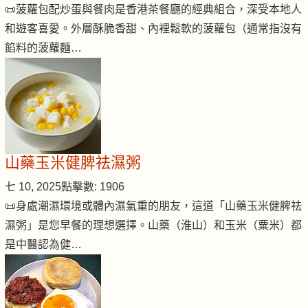
📜菠蘿包配炒蛋與餐肉是香港茶餐廳的經典組合，深受本地人
和遊客喜愛。外層酥脆香甜、內裡鬆軟的菠蘿包（通常指沒有
餡料的菠蘿麵…
山藥玉米健脾祛濕粥
七 10, 2025
點擊數: 1906
📜身處潮濕環境或體內濕氣重的朋友，這道「山藥玉米健脾祛
濕粥」是您早餐的理想選擇。山藥（淮山）和玉米（粟米）都
是中醫認為健…