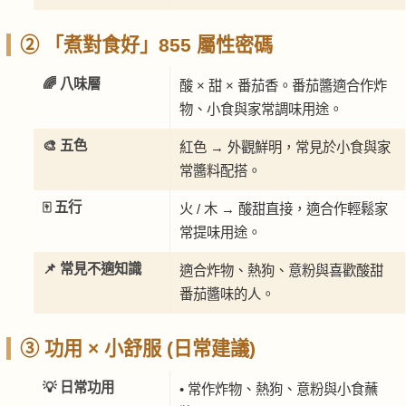
② 「煮對食好」855 屬性密碼
🌈 八味層
酸 × 甜 × 番茄香。番茄醬適合作炸
物、小食與家常調味用途。
🎨 五色
紅色 → 外觀鮮明，常見於小食與家
常醬料配搭。
🀄 五行
火 / 木 → 酸甜直接，適合作輕鬆家
常提味用途。
📌 常見不適知識
適合炸物、熱狗、意粉與喜歡酸甜
番茄醬味的人。
③ 功用 × 小舒服 (日常建議)
💡 日常功用
• 常作炸物、熱狗、意粉與小食蘸