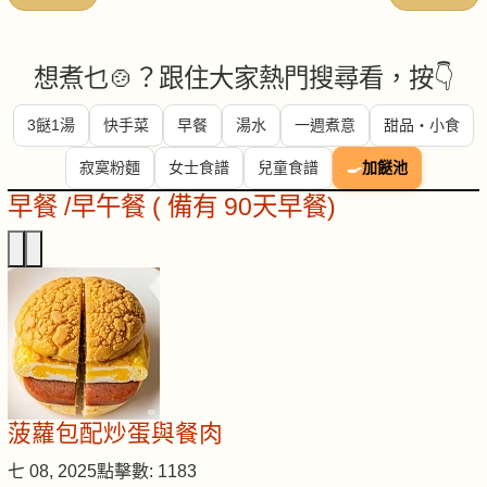
想煮乜🍲？跟住大家熱門搜尋看，按👇
3餸1湯
快手菜
早餐
湯水
一週煮意
甜品・小食
寂寞粉麵
女士食譜
兒童食譜
🍳
加餸池
早餐 /早午餐 ( 備有 90天早餐)
菠蘿包配炒蛋與餐肉
七 08, 2025
點擊數: 1183