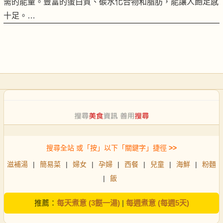
需的能量。豐富的蛋白質、碳水化合物和脂肪，能讓人飽足感
十足。…
搜尋全站 或「按」以下「關鍵字」捷徑
>>
滋補湯
|
簡易菜
|
婦女
|
孕婦
|
西餐
|
兒童
|
海鮮
|
粉麵
|
飯
推薦：
每天煮意 (3餸一湯)
|
每週煮意 (每週5天)