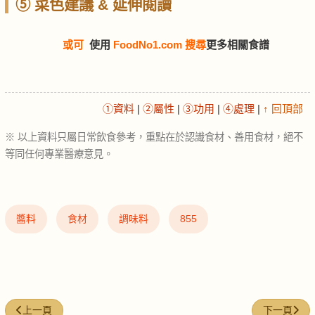
⑤ 菜色建議 & 延伸閱讀
或可
使用
FoodNo1.com 搜尋
更多相關食譜
①資料
|
②屬性
|
③功用
|
④處理
|
↑ 回頂部
※ 以上資料只屬日常飲食參考，重點在於認識食材、善用食材，絕不
等同任何專業醫療意見。
醬料
食材
調味料
855
上一篇文章: 芋絲 (Taro vermicelli)
下一篇文章: 雞
上一頁
下一頁