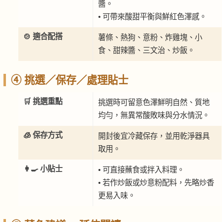
醬。
• 可帶來酸甜平衡與鮮紅色澤感。
🍲 適合配搭
薯條、熱狗、意粉、炸雞塊、小
食、甜辣醬、三文治、炒飯。
④ 挑選／保存／處理貼士
🛒 挑選重點
挑選時可留意色澤鮮明自然、質地
均勻，無異常酸敗味與分水情況。
🧊 保存方式
開封後宜冷藏保存，並用乾淨器具
取用。
👩‍🍳 小貼士
• 可直接蘸食或拌入料理。
• 若作炒飯或炒意粉配料，先略炒香
更易入味。