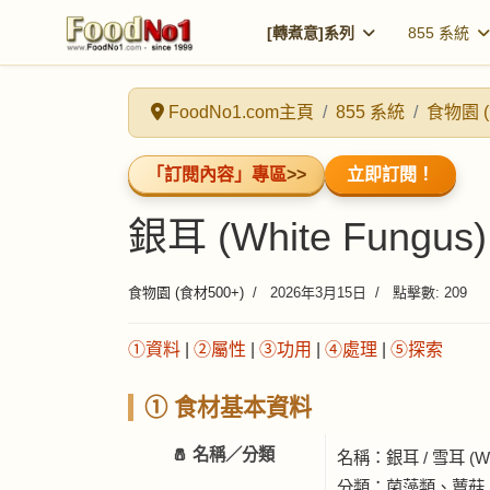
[轉煮意]系列
855 系統
FoodNo1.com主頁
855 系統
食物園 (
「訂閱內容」專區
>>
立即訂閱！
銀耳 (White Fungus)
食物園 (食材500+)
2026年3月15日
點擊數: 209
①資料
|
②屬性
|
③功用
|
④處理
|
⑤探索
① 食材基本資料
🧂 名稱／分類
名稱：銀耳 / 雪耳 (Whit
分類：菌藻類、蕈菇