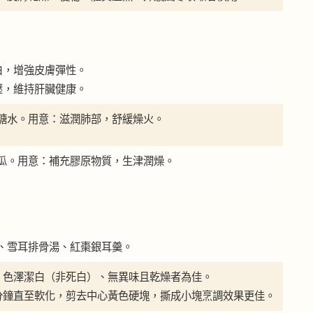
白，增強皮膚彈性。
壓，維持肝臟健康。
糖水。用意：滋潤肺部，舒緩燥火。
瓜。用意：補充膠原物質，生津潤燥。
、雪耳排骨湯、紅棗銀耳羹。
厚、色澤潔白（非死白）、無異味且乾燥者為佳。
-60 分鐘直至軟化，剪去中心黃色硬塊，撕成小塊烹調效果更佳。