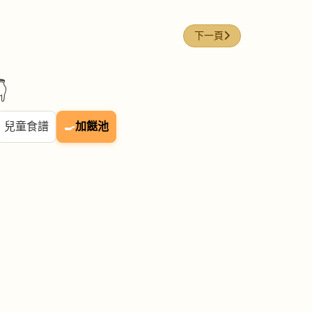
下一篇文章: 雞髀 (Chicken l
下一頁

兒童食譜
🍳
加餸池