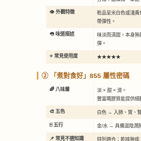
👁️ 外觀特徵
乾品呈米白色或淺黃
帶彈性。
👅 味道描述
味淡而清甜，本身無
彈。
⭐ 常見使用度
★★★★★
② 「煮對食好」855 屬性密碼
🌈 八味層
淡 × 甜 × 滑。
豐富嘅膠質能提供細
🎨 五色
白色 → 入肺、胃、
🀄 五行
金/水 → 具備滋陰
📌 常見不適知識
特別適合：乾咳無痰