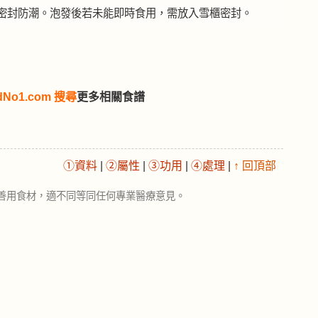
密封防潮。泡發後若未能即時食用，需放入雪櫃密封。
dNo1.com 搜尋
更多相關食譜
①資料
|
②屬性
|
③功用
|
④處理
|
↑ 回頂部
善用食材，適不同等同任何專業醫療意見。