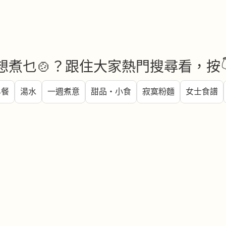
想煮乜🍲？跟住大家熱門搜尋看，按
早餐
湯水
一週煮意
甜品・小食
寂寞粉麵
女士食譜