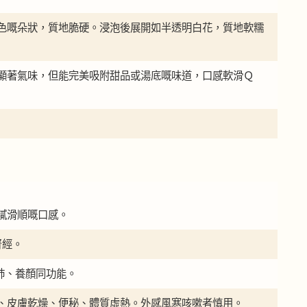
色嘅朵狀，質地脆硬。浸泡後展開如半透明白花，質地軟糯
顯著氣味，但能完美吸附甜品或湯底嘅味道，口感軟滑Ｑ
膩滑順嘅口感。
腎經。
潤肺、養顏同功能。
、皮膚乾燥、便秘、體質虛熱。外感風寒咳嗽者慎用。