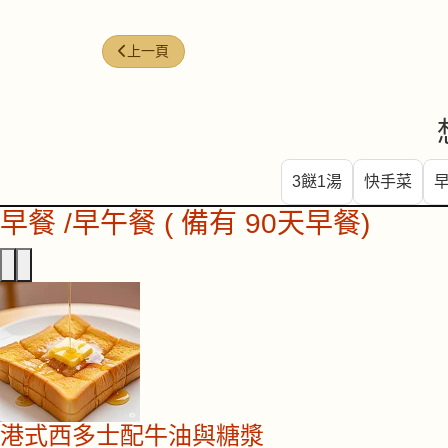
上一篇文章: 合掌瓜 (Chayote)
上一頁
3餸1湯
快手菜
早餐 /早午餐 ( 備有 90天早餐)
港式西多士配牛油與糖漿