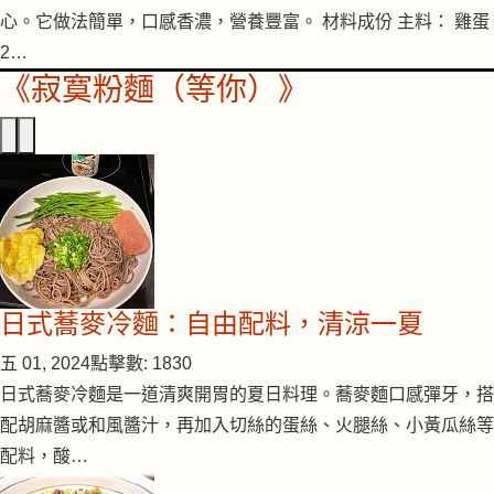
心。它做法簡單，口感香濃，營養豐富。 材料成份 主料： 雞蛋
2…
《寂寞粉麵（等你）》
日式蕎麥冷麵：自由配料，清涼一夏
五 01, 2024
點擊數: 1830
日式蕎麥冷麵是一道清爽開胃的夏日料理。蕎麥麵口感彈牙，搭
配胡麻醬或和風醬汁，再加入切絲的蛋絲、火腿絲、小黃瓜絲等
配料，酸…