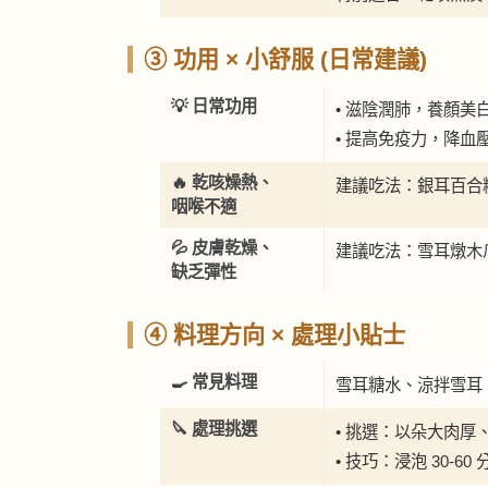
③ 功用 × 小舒服 (日常建議)
💡 日常功用
• 滋陰潤肺，養顏美
• 提高免疫力，降血
🔥 乾咳燥熱、
建議吃法：銀耳百合
咽喉不適
💦 皮膚乾燥、
建議吃法：雪耳燉木
缺乏彈性
④ 料理方向 × 處理小貼士
🍳 常見料理
雪耳糖水、涼拌雪耳
🔪 處理挑選
• 挑選：以朵大肉
• 技巧：浸泡 30