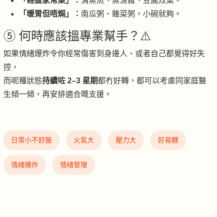
「輕盈家常菜」：
清蒸魚、蒸滑雞、豆腐炆菜。
「暖胃但唔焗」：
南瓜粥、雜菜粥，小碗就夠。
⑤ 何時應該搵專業幫手？⚠️
如果情緒爆炸令你經常傷害到身邊人、或者自己都覺得好失
控，
而呢種狀態
持續咗 2–3 星期
都冇好轉，都可以考慮同家庭醫
生傾一傾，再安排適合嘅支援。
日常小不舒服
火氣大
壓力大
好易嬲
情緒爆炸
情緒管理