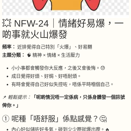
💥 NFW-24｜情緒好易爆，一
啲事就火山爆發
頻率：
近排覺得自己特別「火爆」、好易嬲
主題分類：
🧠 精神 × 情緒 × 生活壓力
小小事都會觸發你大反應，之後又會後悔。😓
成日覺得好煩、好焗、好唔耐煩。
有時會覺得自己好似失控咗，唔係平時嗰個自己。
📌
輕鬆提示：
「呢啲情況唔一定係病，只係身體發一個訊號
俾你。」
① 呢種「唔舒服」係點感覺？🤔
內心好似儲咗好多氣，碰到少少嘢就爆出嚟。🔥