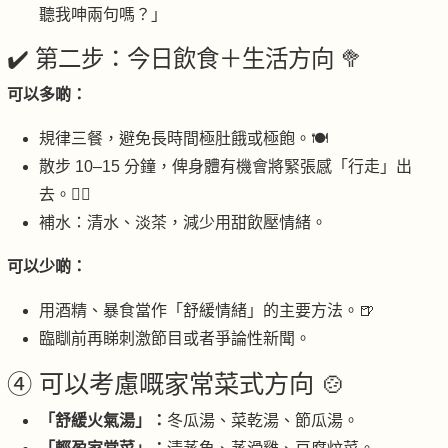
聽我呻兩句嗎？」
✔️ 第二步：今日飲食＋生活方向 🥦
可以多啲：
規律三餐，避免長時間極肚餓或極飽。🍽
散步 10–15 分鐘，俾身體有機會將緊張感「行走」出
去。🚶‍♀️
補水：清水、淡茶，減少用甜飲壓情緒。
可以少啲：
用酒精、暴食當作「舒緩情緒」的主要方法。🍺
臨瞓前再睇刺激節目或者爭論性新聞。
④ 可以考慮嘅家常菜式方向 🍲
「舒緩火氣湯」：
冬瓜湯、菜乾湯、節瓜湯。