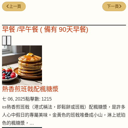
上一篇文章: NFW-25｜壓力頂到上心口／成日好似唔夠氣
下一篇文章:
上一頁
下一頁
早餐 /早午餐 ( 備有 90天早餐)
熱香煎班戟配楓糖漿
七 06, 2025
點擊數: 1215
📜熱香煎班戟（港式稱法，即鬆餅或班戟）配楓糖漿，是許多
人心中假日的專屬美味。金黃色的班戟堆疊成小山，淋上琥珀
色的楓糖漿，…