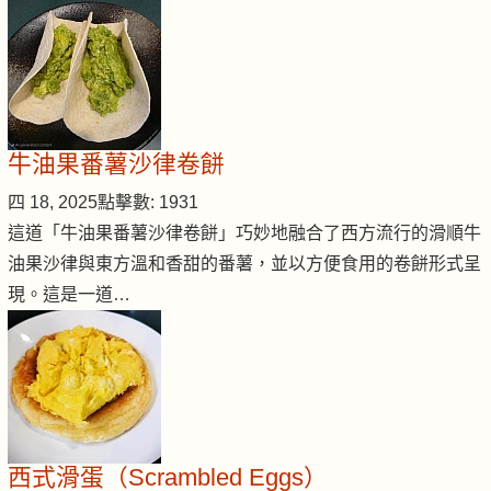
牛油果番薯沙律卷餅
四 18, 2025
點擊數: 1931
這道「牛油果番薯沙律卷餅」巧妙地融合了西方流行的滑順牛
油果沙律與東方溫和香甜的番薯，並以方便食用的卷餅形式呈
現。這是一道…
西式滑蛋（Scrambled Eggs）