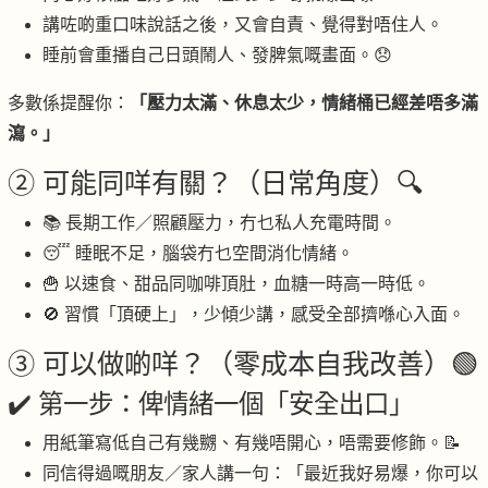
講咗啲重口味說話之後，又會自責、覺得對唔住人。
睡前會重播自己日頭鬧人、發脾氣嘅畫面。😞
多數係提醒你：
「壓力太滿、休息太少，情緒桶已經差唔多滿
瀉。」
② 可能同咩有關？（日常角度）🔍
📚 長期工作／照顧壓力，冇乜私人充電時間。
😴 睡眠不足，腦袋冇乜空間消化情緒。
🍟 以速食、甜品同咖啡頂肚，血糖一時高一時低。
🚫 習慣「頂硬上」，少傾少講，感受全部擠喺心入面。
③ 可以做啲咩？（零成本自我改善）🟢
✔️ 第一步：俾情緒一個「安全出口」
用紙筆寫低自己有幾嬲、有幾唔開心，唔需要修飾。📝
同信得過嘅朋友／家人講一句：「最近我好易爆，你可以