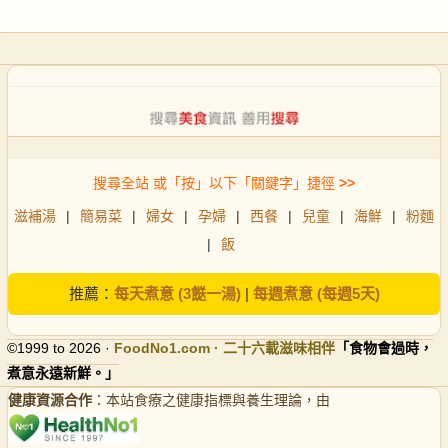
搜尋全站 或「按」以下「關鍵字」捷徑
>>
滋補湯
|
簡易菜
|
婦女
|
孕婦
|
西餐
|
兒童
|
海鮮
|
粉麵
|
飯
推薦：
每天煮意 (3餸一湯)
|
每週煮意 (每週5天)
©1999 to 2026 ·
FoodNo1
.com · 二十六載滋味相伴
「食物會過時，
煮意永遠新鮮。」
健康資源合作
：本站食療之健康指標與養生理論，由