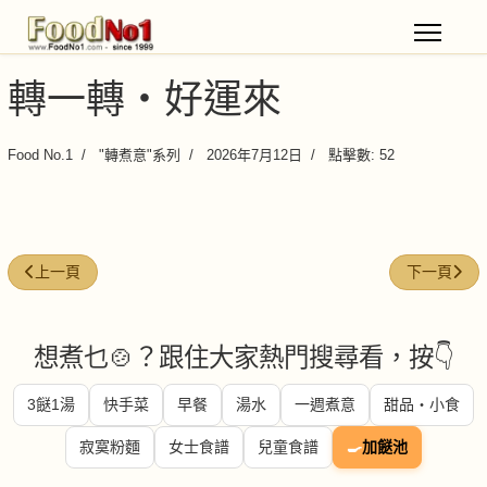
轉一轉・好運來
Food No.1
"轉煮意"系列
2026年7月12日
點擊數: 52
上一篇文章: 轉一轉・選食材
下一篇文章
上一頁
下一頁
想煮乜🍲？跟住大家熱門搜尋看，按👇
3餸1湯
快手菜
早餐
湯水
一週煮意
甜品・小食
寂寞粉麵
女士食譜
兒童食譜
🍳
加餸池