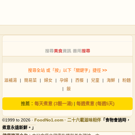
搜尋全站 或「按」以下「關鍵字」捷徑
>>
滋補湯
|
簡易菜
|
婦女
|
孕婦
|
西餐
|
兒童
|
海鮮
|
粉麵
|
飯
推薦：
每天煮意 (3餸一湯)
|
每週煮意 (每週5天)
©1999 to 2026 ·
FoodNo1
.com · 二十六載滋味相伴
「食物會過時，
煮意永遠新鮮。」