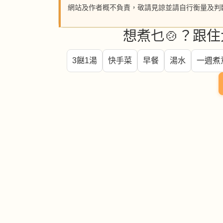
網站及作者概不負責，敬請見諒並請自行衡量及判
想煮乜🍲？跟住
3餸1湯
快手菜
早餐
湯水
一週煮