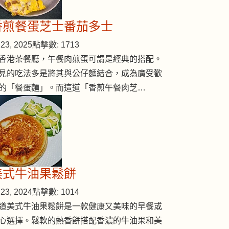
香煎餐蛋芝士番茄多士
23, 2025
點擊數: 1713
香港茶餐廳，午餐肉煎蛋可謂是經典的搭配。
見的吃法多是將其與公仔麵結合，成為廣受歡
的「餐蛋麵」。而這道「香煎午餐肉芝…
牛肚湯
美式牛油果鬆餅
23, 2024
點擊數: 1014
道美式牛油果鬆餅是一款健康又美味的早餐或
心選擇。鬆軟的熱香餅搭配香濃的牛油果和美