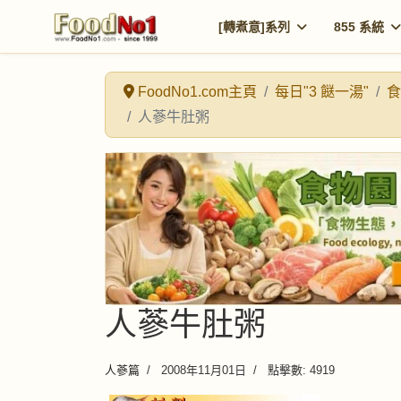
[轉煮意]系列
855 系統
FoodNo1.com主頁
每日"3 餸一湯"
食
人蔘牛肚粥
人蔘牛肚粥
人蔘篇
2008年11月01日
點擊數: 4919