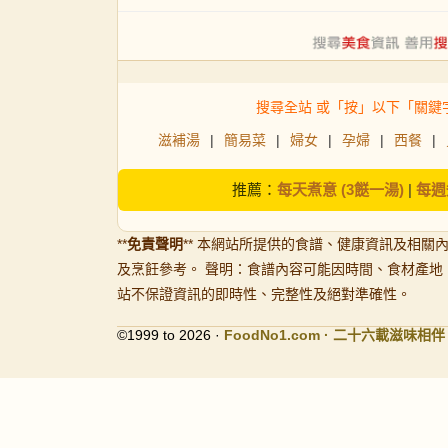
搜尋全站 或「按」以下「關鍵
滋補湯
|
簡易菜
|
婦女
|
孕婦
|
西餐
|
推薦：
每天煮意 (3餸一湯)
|
每週
**
免責聲明
** 本網站所提供的食譜、健康資訊及相關
及烹飪參考。 聲明：食譜內容可能因時間、食材產地
站不保證資訊的即時性、完整性及絕對準確性。
©1999 to 2026 ·
FoodNo1
.com · 二十六載滋味相伴