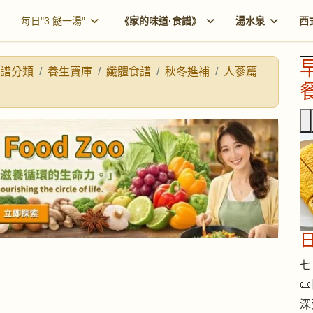
每日"3 餸一湯"
《家的味道·食譜》
湯水泉
西
譜分類
養生寶庫
纖體食譜
秋冬進補
人蔘篇
餐
七 

深