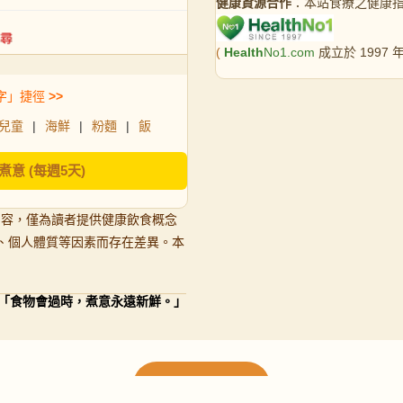
健康資源合作
：本站食療之健康
(
Health
No1.com
成立於 1997
字」捷徑
>>
兒童
|
海鮮
|
粉麵
|
飯
煮意 (每週5天)
內容，僅為讀者提供健康飲食概念
、個人體質等因素而存在差異。本
「食物會過時，煮意永遠新鮮。」
載入更多食譜