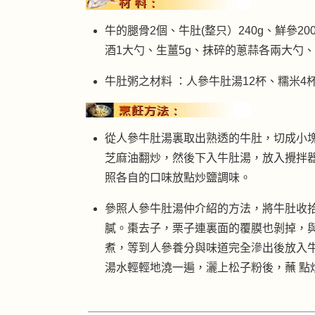
牛的腿骨2個、牛肚(整只）240g、鮮參20
酒1大勺、生薑5g、抹碎的蔥蒜各兩大勺
牛肚粥之材料 ：人參牛肚湯12杯、糯米4
從人參牛肚湯裏取出熟透的牛肚，切成小
芝麻油翻炒，然後下入牛肚湯，放入攪拌
照各自的口味放點炒鹽調味。
參照人參牛肚湯仲介紹的方法，將牛肚收
膩。棗去子，栗子連裏面的覆膜也剝掉，與
煮，等到人參養分與味道完全滲出後放入
湯水輕輕地澆一遍，灑上松子粉後，蘸 點