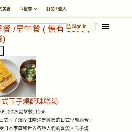
式美食
🔍搜尋
訂閱 / 登入
Sign In
早餐 /早午餐 ( 備有 90天早
)
日式玉子燒配味噌湯
09, 2025
點擊數: 1156
日式玉子燒配味噌湯是經典的日式早餐組合，
受日本家庭和世界各地人們的喜愛。玉子燒