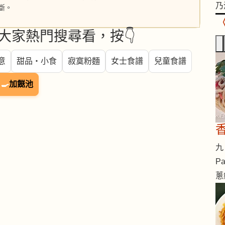
乃
斷。
大家熱門搜尋看，按👇
意
甜品・小食
寂寞粉麵
女士食譜
兒童食譜
🍳
加餸池
九 
Pa
蔥