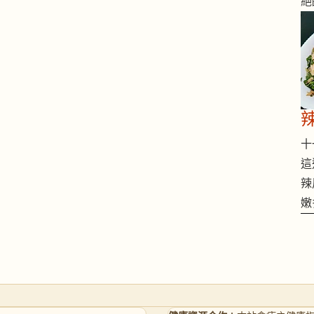
絕
十一
這
辣
嫩