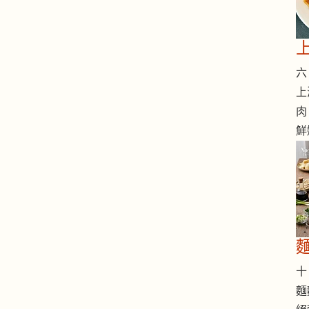
六 
上
肉
鮮
十 
麵