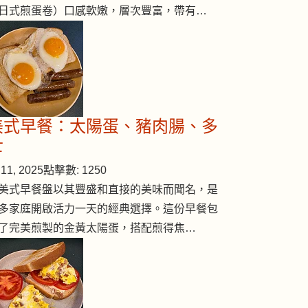
日式煎蛋卷）口感軟嫩，層次豐富，帶有…
美式早餐：太陽蛋、豬肉腸、多
士
11, 2025
點擊數: 1250
美式早餐盤以其豐盛和直接的美味而聞名，是
多家庭開啟活力一天的經典選擇。這份早餐包
了完美煎製的金黃太陽蛋，搭配煎得焦…