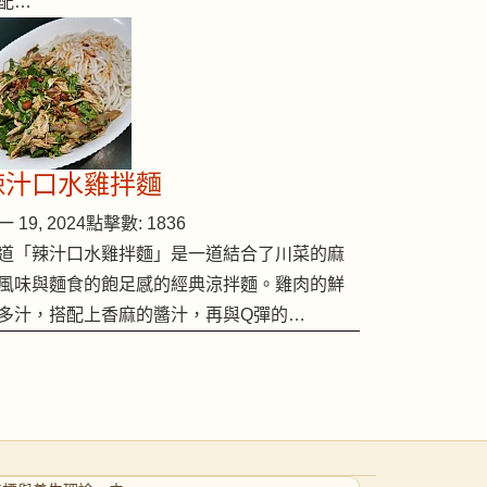
配…
辣汁口水雞拌麵
 19, 2024
點擊數: 1836
道「辣汁口水雞拌麵」是一道結合了川菜的麻
風味與麵食的飽足感的經典涼拌麵。雞肉的鮮
多汁，搭配上香麻的醬汁，再與Q彈的…