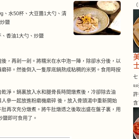
（
0g、水50杯、大豆醬1大勺、清
、炒鹽
杯、香油1大勺、炒鹽
塊後，再剁一剁。將糯米在水中泡一陣，除卻水分後，以
器磨碎。然後倒入一隻厚底鍋熬成粘稠的米粥。食用時按
七 

拾乾淨。鍋裏放入水和腿骨長時間燉煮後，冷卻除去油
許
人參一起放進粉磨機磨碎 後，放入骨頭湯中重新開始
含
牛肚再次充分燉煮。將牛肚燉透之後取出盛在盤子裏，用
炒鹽即可食用了。