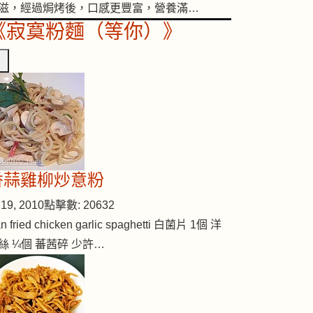
滋，經過焗烤後，口感更豐富，營養滿…
《寂寞粉麵（等你）》
香蒜雞柳炒意粉
19, 2010
點擊數: 20632
n fried chicken garlic spaghetti 白菌片 1個 洋
絲 ¼個 蕃茜碎 少許…