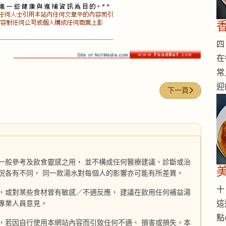
四 
在
常
迎
下一篇文章: 人蔘
下一頁
一般參考及飲食靈感之用， 並不構成任何醫療建議、診斷或治
況各有不同， 同一款湯水對每個人的影響亦可能有所差異。
十 
，或對某些食材曾有敏感／不適反應， 建議在飲用任何補益湯
這
專業人員意見。
點
，若因自行使用本網站內容而引致任何不適、 損害或損失，本