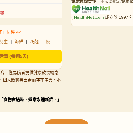
健康資源合作
：本站食療之健康
(
Health
No1.com
成立於 1997
字」捷徑
>>
兒童
|
海鮮
|
粉麵
|
飯
煮意 (每週5天)
內容，僅為讀者提供健康飲食概念
、個人體質等因素而存在差異。本
「食物會過時，煮意永遠新鮮。」
載入更多食譜