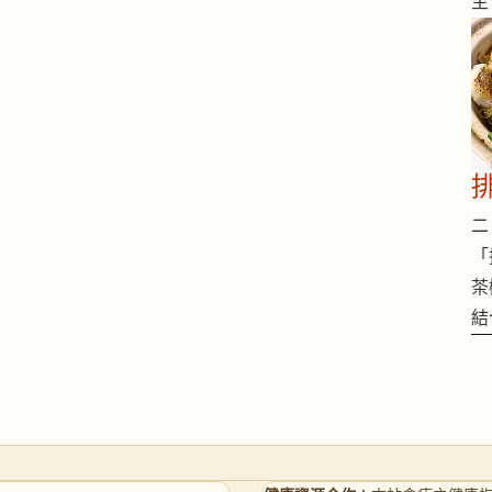
主
二 
「
茶
結