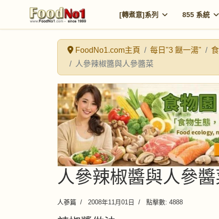
[轉煮意]系列
855 系統
FoodNo1.com主頁
每日"3 餸一湯"
食
人參辣椒醬與人參醬菜
人參辣椒醬與人參醬
人蔘篇
2008年11月01日
點擊數: 4888