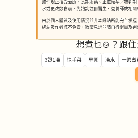
如你現正接受治療、長期服藥、正值懷孕／哺乳期
水或更改飲食前，先諮詢註冊醫生、營養師或相關
由於個人體質及使用情況並非本網站所能完全掌握
網站及作者概不負責，敬請見諒並請自行衡量及判
想煮乜🍲？跟住
3餸1湯
快手菜
早餐
湯水
一週煮