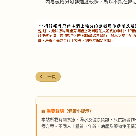
內皂甙成分發酵速度較快，所以不能在醬
上一篇文章: 人蔘膳
上一頁
📖
重要聲明
（健康小提示）
本站所載有關食療、湯水及健康資訊，只供讀者作
療方案。不同人士體質、年齡、病歷及藥物使用情