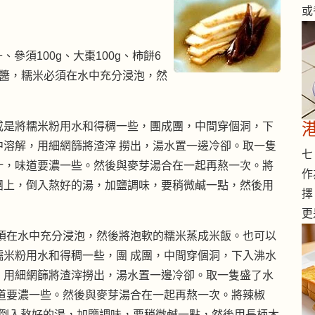
或
參須100g、大棗100g、柿餅6
椒醬，糯米必須在水中充分浸泡，然
或是將糯米粉用水和得稠一些，團成團，中間穿個洞，下
溶解，用細網篩將渣滓 撈出，湯水置一邊冷卻。取一隻
七 
汁，味道要濃一些。然後與麥芽湯合在一起再熬一次。將
作
糯米團上，倒入熬好的湯，加鹽調味，要稍微鹹一點，然後用
擇
更
須在水中充分浸泡，然後將泡軟的糯米蒸成米飯。也可以
米粉用水和得稠一些，團 成團，中間穿個洞，下入沸水
，用細網篩將渣滓撈出，湯水置一邊冷卻。取一隻盛了水
道要濃一些。然後與麥芽湯合在一起再熬一次。將辣椒
，倒入熬好的湯，加鹽調味，要稍微鹹一點，然後用長柄木