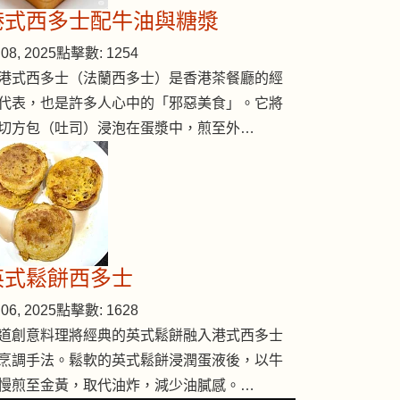
港式西多士配牛油與糖漿
08, 2025
點擊數: 1254
港式西多士（法蘭西多士）是香港茶餐廳的經
代表，也是許多人心中的「邪惡美食」。它將
切方包（吐司）浸泡在蛋漿中，煎至外…
英式鬆餅西多士
06, 2025
點擊數: 1628
道創意料理將經典的英式鬆餅融入港式西多士
烹調手法。鬆軟的英式鬆餅浸潤蛋液後，以牛
慢煎至金黃，取代油炸，減少油膩感。…