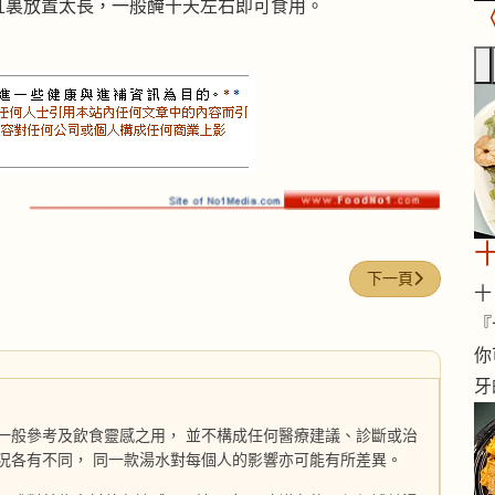
缸裏放置太長，一般醃十天左右即可食用。
下一篇文章: 涼拌
下一頁
十 
『
你
牙
一般參考及飲食靈感之用， 並不構成任何醫療建議、診斷或治
況各有不同， 同一款湯水對每個人的影響亦可能有所差異。