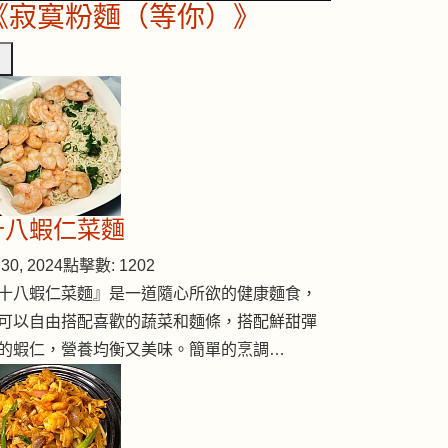
《寂寞粉麵（等你）》
十八蝦仁菜麵
人蔘
30, 2024
點擊數: 1202
十八蝦仁菜麵』是一道隨心所欲的健康麵食，
可以自由搭配喜歡的蔬菜和麵條，搭配鮮甜彈
的蝦仁，營養均衡又美味。簡單的烹調…