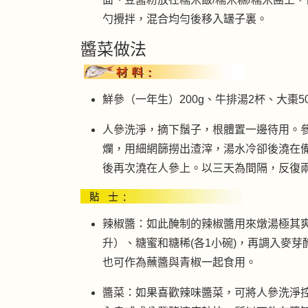
勺攪拌，混合均勻後移入罎子裏。
醬菜做法
鮮參（一年生）200g、牛排湯2杯、大棗5
人參洗淨，摘下鬚子，根體置一邊待用。
爛，用細網篩撈出渣滓，湯水冷卻後澆在
後再次澆在人參上。以三天為間隔，反復
辣椒醬：如此醃制的辣椒醬用來燉湯極其爽口
升）、糖蜜和糖稀(各1小碗)，再調入麥
也可作為蘸醬與青椒一起食用。
醬菜：如果喜歡辣味醬菜，可將人參洗淨