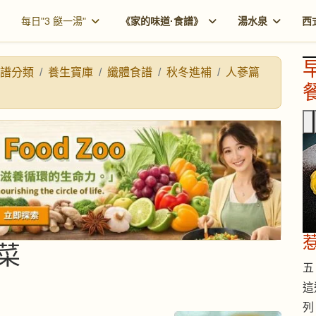
每日"3 餸一湯"
《家的味道·食譜》
湯水泉
西
譜分類
養生寶庫
纖體食譜
秋冬進補
人蔘篇
餐
菜
五 
這
列