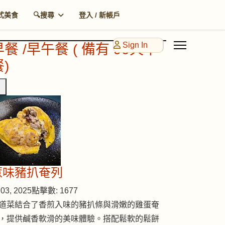
式美食
🔍搜尋
登入 / 新帳戶
Sign In
早餐 /早午餐 ( 備有 90天早
)
惹味豬扒奄列
03, 2025
點擊數: 1677
道菜結合了香煎入味的豬扒條與滑嫩的雞蛋奄
，提供鹹香軟滑的美味體驗。搭配鬆軟的鬆餅