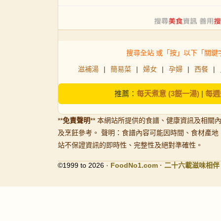
搜尋全站 或「按」以下「關鍵
滋補湯
|
簡易菜
|
婦女
|
孕婦
|
西餐
|
推薦：
每天煮意 (3餸一湯)
|
每週
**
免責聲明
** 本網站所提供的食譜、健康資訊及相關
及烹飪參考。 聲明：食譜內容可能因時間、食材產地
站不保證資訊的即時性、完整性及絕對準確性。
©1999 to 2026 ·
FoodNo1
.com · 二十六載滋味相伴