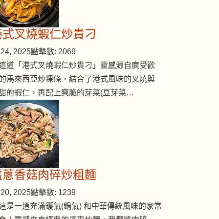
港式叉燒蝦仁炒貴刁
24, 2025
點擊數: 2069
這道「港式叉燒蝦仁炒貴刁」靈感源自廣受歡
的馬來西亞炒粿條，結合了港式風味的叉燒與
甜的蝦仁，再配上爽脆的芽菜(豆芽菜…
薑蔥香菇肉碎炒粗麵
20, 2025
點擊數: 1239
這是一道充滿鑊氣(鍋氣) 和中華傳統風味的家常