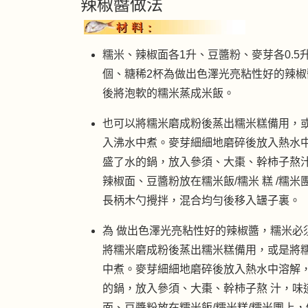
辣椒醬做法
糯米、辣椒面各1升、豆醬粉、麥芽各0.5升、
個、糖稀2杯為做出色澤光亮粘性好的辣
後將泡軟的糯米蒸成米飯。
也可以將糯米磨成粉後蒸出糯米糕備用，
入沸水中煮。麥芽細細地磨碎後放入熱水中
盛了水的鍋，放入參須、大棗、幹柿子熬
辣椒面、豆醬粉放在糯米飯/糯米 糕 /
長柄木勺攪拌，混合均勻後移入罎子裏。
為 做出色澤光亮粘性好的辣椒醬，糯米必
將糯米磨成粉後蒸出糯米糕備用，或是將糯
中煮。麥芽細細地磨碎後放入熱水中溶解
的鍋，放入參須、大棗、幹柿子熬 汁，味
面、豆醬粉放在糯米飯/糯米糕/糯米團上