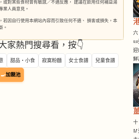
，或對某些食材曾有敏感／不適反應， 建議在飲用任何補益湯
專業人員意見。
，若因自行使用本網站內容而引致任何不適、 損害或損失，本
斷。
六 

大家熱門搜尋看，按👇
迎
鮮
意
甜品・小食
寂寞粉麵
女士食譜
兒童食譜
🍳
加餸池
十 
