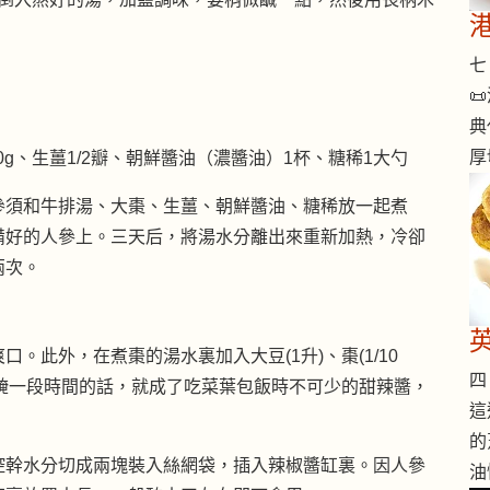
七 

典
厚
0g、生薑1/2瓣、朝鮮醬油（濃醬油）1杯、糖稀1大勺
參須和牛排湯、大棗、生薑、朝鮮醬油、糖稀放一起煮
備好的人參上。三天后，將湯水分離出來重新加熱，冷卻
兩次。
。此外，在煮棗的湯水裏加入大豆(1升)、棗(1/10
四 
芽醃一段時間的話，就成了吃菜葉包飯時不可少的甜辣醬，
這
的
控幹水分切成兩塊裝入絲網袋，插入辣椒醬缸裏。因人參
油