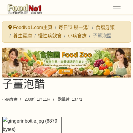
FoodNo1.com主頁
每日"3 餸一湯"
食譜分類
養生寶庫
慢性病飲食
小病食療
子薑泡醋
子薑泡醋
小病食療
2008年1月11日
點擊數: 13771