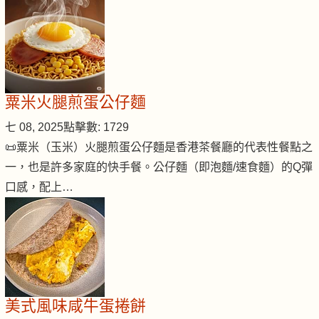
粟米火腿煎蛋公仔麵
七 08, 2025
點擊數: 1729
📜粟米（玉米）火腿煎蛋公仔麵是香港茶餐廳的代表性餐點之
一，也是許多家庭的快手餐。公仔麵（即泡麵/速食麵）的Q彈
口感，配上…
美式風味咸牛蛋捲餅