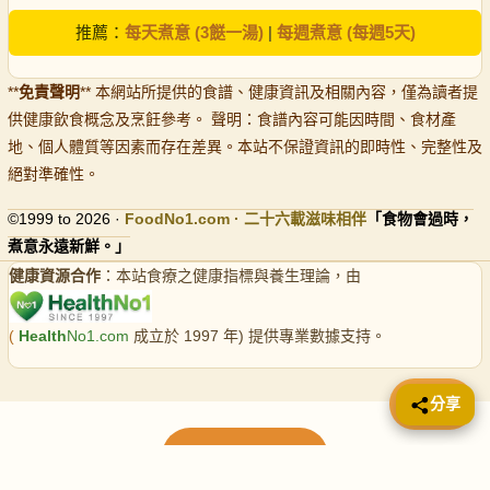
推薦：
每天煮意 (3餸一湯)
|
每週煮意 (每週5天)
**
免責聲明
** 本網站所提供的食譜、健康資訊及相關內容，僅為讀者提
供健康飲食概念及烹飪參考。 聲明：食譜內容可能因時間、食材產
地、個人體質等因素而存在差異。本站不保證資訊的即時性、完整性及
絕對準確性。
©1999 to 2026 ·
FoodNo1
.com · 二十六載滋味相伴
「食物會過時，
煮意永遠新鮮。」
健康資源合作
：本站食療之健康指標與養生理論，由
(
Health
No1.com
成立於 1997 年) 提供專業數據支持。
📤 分享
分享
載入更多食譜