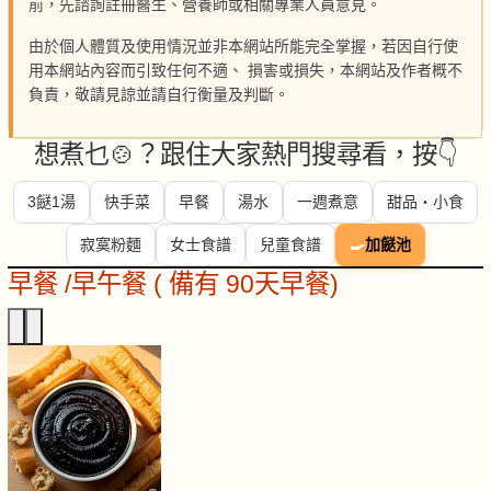
前，先諮詢註冊醫生、營養師或相關專業人員意見。
由於個人體質及使用情況並非本網站所能完全掌握，若因自行使
用本網站內容而引致任何不適、 損害或損失，本網站及作者概不
負責，敬請見諒並請自行衡量及判斷。
想煮乜🍲？跟住大家熱門搜尋看，按👇
3餸1湯
快手菜
早餐
湯水
一週煮意
甜品・小食
寂寞粉麵
女士食譜
兒童食譜
🍳
加餸池
早餐 /早午餐 ( 備有 90天早餐)