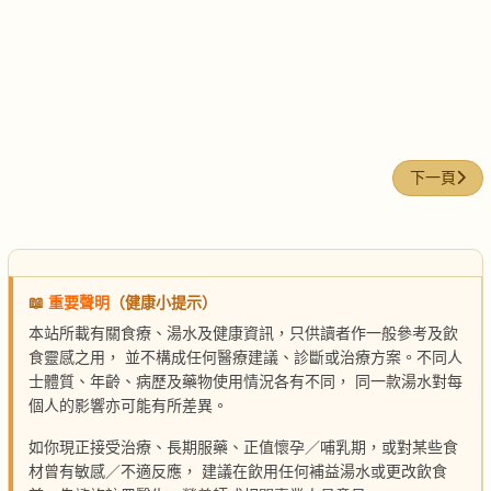
下一篇文章:
下一頁
📖
重要聲明
（健康小提示）
本站所載有關食療、湯水及健康資訊，只供讀者作一般參考及飲
食靈感之用， 並不構成任何醫療建議、診斷或治療方案。不同人
士體質、年齡、病歷及藥物使用情況各有不同， 同一款湯水對每
個人的影響亦可能有所差異。
如你現正接受治療、長期服藥、正值懷孕／哺乳期，或對某些食
材曾有敏感／不適反應， 建議在飲用任何補益湯水或更改飲食