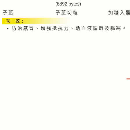
子 薑
子 薑 切 粒
加 糖 入 
防 治 感 冒 、 增 強 抵 抗 力 、 助 血 液 循 環 及 驅 寒 。