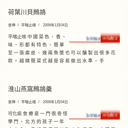
荷葉川貝鷓鴣
食神
平喘止咳
2008年1月04日
平喘止咳 中 國 菜 色 、 香 、
味 、 形 都 有 特 色 ， 簡 單
至 一 張 腐 皮 、 幾 兩 魚 漿 也 可 以 釀 製 出 很 多 花
款 。 越 精 簡 菜 式 越 是 容 易 做 出 水 準 ， 手
淮山燕窩鷓鴣羹
食神
平喘止咳
2008年1月04日
可化痰 食 療 是 一 門 很 奇 怪
學 門 ， 北 方 的 孩 子 一 年