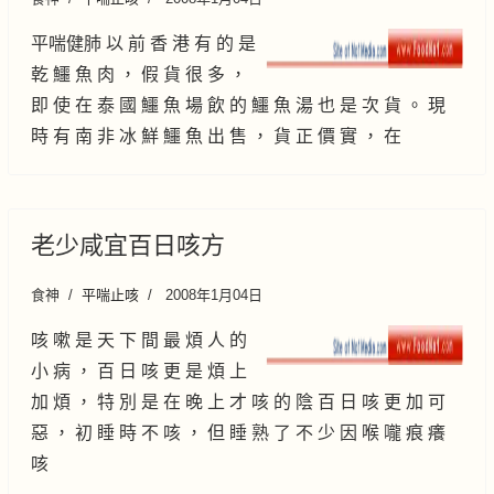
平喘健肺 以 前 香 港 有 的 是
乾 鱷 魚 肉 ， 假 貨 很 多 ，
即 使 在 泰 國 鱷 魚 場 飲 的 鱷 魚 湯 也 是 次 貨 。 現
時 有 南 非 冰 鮮 鱷 魚 出 售 ， 貨 正 價 實 ， 在
老少咸宜百日咳方
食神
平喘止咳
2008年1月04日
咳 嗽 是 天 下 間 最 煩 人 的
小 病 ， 百 日 咳 更 是 煩 上
加 煩 ， 特 別 是 在 晚 上 才 咳 的 陰 百 日 咳 更 加 可
惡 ， 初 睡 時 不 咳 ， 但 睡 熟 了 不 少 因 喉 嚨 痕 癢
咳