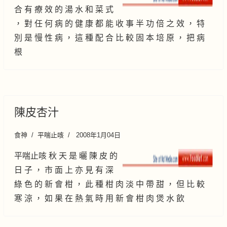
合 有 療 效 的 湯 水 和 菜 式
， 對 任 何 病 的 健 康 都 能 收 事 半 功 倍 之 效 ， 特
別 是 慢 性 病 ， 這 種 配 合 比 較 固 本 培 原 ， 把 病
根
陳皮杏汁
食神
平喘止咳
2008年1月04日
平喘止咳 秋 天 是 曬 陳 皮 的
日 子 ， 市 面 上 亦 見 有 深
綠 色 的 新 會 柑 ， 此 種 柑 肉 淡 中 帶 甜 ， 但 比 較
寒 涼 ， 如 果 在 熱 氣 時 用 新 會 柑 肉 煲 水 飲