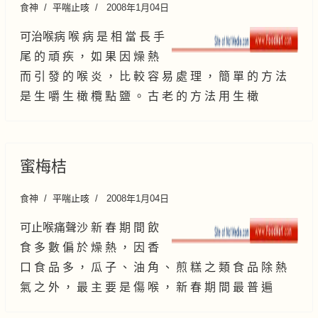
食神
平喘止咳
2008年1月04日
可治喉病 喉 病 是 相 當 長 手
尾 的 頑 疾 ， 如 果 因 燥 熱
而 引 發 的 喉 炎 ， 比 較 容 易 處 理 ， 簡 單 的 方 法
是 生 嚼 生 橄 欖 點 鹽 。 古 老 的 方 法 用 生 橄
蜜梅桔
食神
平喘止咳
2008年1月04日
可止喉痛聲沙 新 春 期 間 飲
食 多 數 偏 於 燥 熱 ， 因 香
口 食 品 多 ， 瓜 子 、 油 角 、 煎 糕 之 類 食 品 除 熱
氣 之 外 ， 最 主 要 是 傷 喉 ， 新 春 期 間 最 普 遍