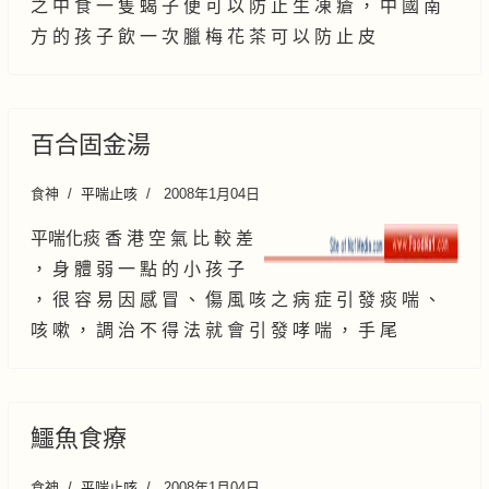
之 中 食 一 隻 蝎 子 便 可 以 防 止 生 凍 瘡 ， 中 國 南
方 的 孩 子 飲 一 次 臘 梅 花 茶 可 以 防 止 皮
百合固金湯
食神
平喘止咳
2008年1月04日
平喘化痰 香 港 空 氣 比 較 差
， 身 體 弱 一 點 的 小 孩 子
， 很 容 易 因 感 冒 、 傷 風 咳 之 病 症 引 發 痰 喘 、
咳 嗽 ， 調 治 不 得 法 就 會 引 發 哮 喘 ， 手 尾
鱷魚食療
食神
平喘止咳
2008年1月04日