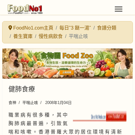
FoodNo1.com主頁
每日"3 餸一湯"
食譜分類
養生寶庫
慢性病飲食
平喘止咳
健肺食療
食神
平喘止咳
2008年1月04日
職 業 病 有 很 多 種 ， 其 中
胸 肺 病 最 普 遍 ， 引 致 氣
喘 和 咳 嗽 。 香 港 普 羅 大 眾 的 居 住 環 境 有 清 新