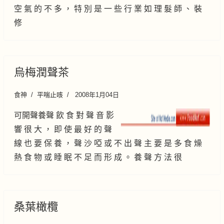
空 氣 的 不 多 ， 特 別 是 一 些 行 業 如 理 髮 師 、 裝
修
烏梅潤聲茶
食神
平喘止咳
2008年1月04日
可開聲養聲 飲 食 對 聲 音 影
響 很 大 ， 即 使 最 好 的 聲
線 也 要 保 養 ， 聲 沙 啞 或 不 出 聲 主 要 是 多 食 燥
熱 食 物 或 睡 眠 不 足 而 形 成 。 養 聲 方 法 很
桑葉橄欖