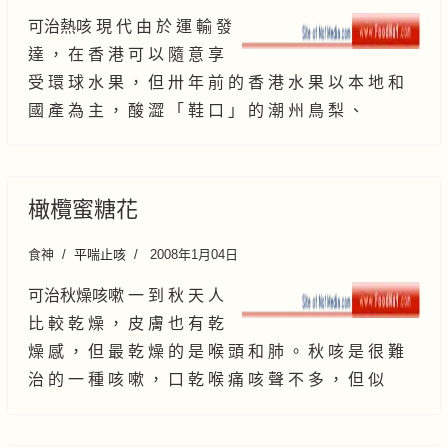
可治熱咳 現 代 由 於 運 輸 發
達 ， 在 香 港 可 以 隨 意 享
受 環 球 水 果 ， 但 卅 年 前 的 香 港 水 果 以 本 地 和
國 產 為 主 ， 酸 澀 「 鞋 口 」 的 潮 州 鳥 梨 、
橄欖蜜糖花
食神
平喘止咳
2008年1月04日
可治秋燥咳嗽 一 到 秋 天 人
比 較 乾 燥 ， 皮 膚 也 有 乾
燥 感 ， 但 最 乾 燥 的 是 喉 頭 和 肺 。 秋 咳 是 很 難
治 的 一 種 咳 嗽 ， 口 乾 喉 痛 咳 聲 不 多 ， 但 似