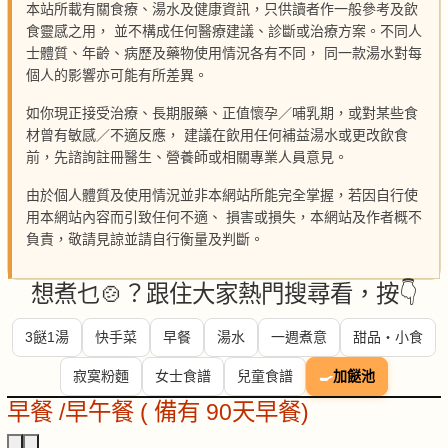
本站所載有關食療、湯水及健康資訊，只供讀者作一般參考及飲
食靈感之用， 並不構成任何醫療建議、診斷或治療方案。不同人
士體質、年齡、病歷及藥物使用情況各有不同， 同一款湯水對每
個人的影響亦可能有所差異。
如你現正接受治療、長期服藥、正值懷孕／哺乳期，或對某些食
材曾有敏感／不適反應， 建議在飲用任何補益湯水或更改飲食
前，先諮詢註冊醫生、營養師或相關專業人員意見。
由於個人體質及使用情況並非本網站所能完全掌握，若因自行使
用本網站內容而引致任何不適、 損害或損失，本網站及作者概不
負責，敬請見諒並請自行衡量及判斷。
想煮乜🍲？跟住大家熱門搜尋看，按👇
3餸1湯
快手菜
早餐
湯水
一週煮意
甜品・小食
寂寞粉麵
女士食譜
兒童食譜
🍳
加餸池
早餐 /早午餐 ( 備有 90天早餐)