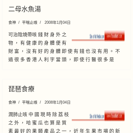
二母水魚湯
食神
平喘止咳
2008年1月04日
可治陰燒帶咳 錢 財 身 外 之
物 ， 有 健 康 的 身 體 便 有
財 富 ， 沒 有 好 的 身 體 即 使 有 錢 也 沒 有 用 。 不
過 很 多 香 港 人 利 字 當 頭 ， 即 使 行 醫 很 多 是
琵琶食療
食神
平喘止咳
2008年1月04日
潤肺止咳 中 國 現 時 除 荔 枝
之 外 ， 哈 蜜 瓜 也 算 是 質
素 最 好 的 果 類 產 品 之 一 ， 近 年 生 果 市 場 的 新