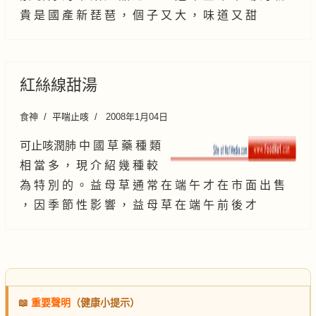
貴 是 國 產 新 琵 琶 ， 個 子 又 大 ， 味 道 又 甜
紅絲線甜湯
食神
平喘止咳
2008年1月04日
可止咳潤肺 中 國 草 藥 種 類
相 當 多 ， 現 介 紹 幾 種 較
為 特 別 的 。 益 母 草 通 常 在 端 午 才 在 市 面 出 售
， 因 季 節 性 影 響 ， 益 母 草 在 端 午 前 後 才
📖
重要聲明
（健康小提示）