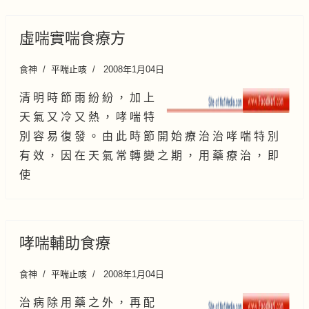
虛喘實喘食療方
食神
平喘止咳
2008年1月04日
清 明 時 節 雨 紛 紛 ， 加 上
天 氣 又 冷 又 熱 ， 哮 喘 特
別 容 易 復 發 。 由 此 時 節 開 始 療 治 治 哮 喘 特 別
有 效 ， 因 在 天 氣 常 轉 變 之 期 ， 用 藥 療 治 ， 即
使
哮喘輔助食療
食神
平喘止咳
2008年1月04日
治 病 除 用 藥 之 外 ， 再 配