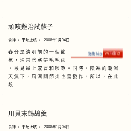
頑咳難治試蘇子
食神
平喘止咳
2008年1月04日
春 分 是 清 明 前 的 一 個 節
氣 ， 通 常 陰 寒 帶 毛 毛 雨
， 最 易 患 上 感 冒 和 咳 嗽 。 同 時 ， 陰 寒 的 潮 濕
天 氣 下 ， 風 濕 關 節 炎 也 易 發 作 ， 所 以 ， 在 此
段
川貝末鷓鴣羹
食神
平喘止咳
2008年1月04日