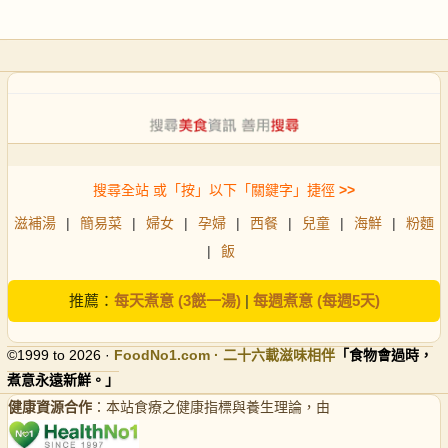
搜尋全站 或「按」以下「關鍵字」捷徑
>>
滋補湯
|
簡易菜
|
婦女
|
孕婦
|
西餐
|
兒童
|
海鮮
|
粉麵
|
飯
推薦：
每天煮意 (3餸一湯)
|
每週煮意 (每週5天)
©1999 to 2026 ·
FoodNo1
.com · 二十六載滋味相伴
「食物會過時，
煮意永遠新鮮。」
健康資源合作
：本站食療之健康指標與養生理論，由