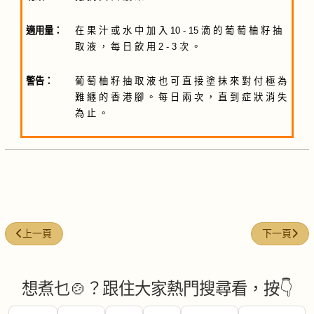
適用量：
在 果 汁 或 水 中 加 入 10 - 15 滴 的 葡 萄 柚 籽 抽
取 液 ， 每 日 飲 用 2 - 3 次 。
警告：
葡 萄 柚 籽 抽 取 液 也 可 直 接 塗 抹 來 對 付 極 為
難 纏 的 香 港 腳 。 每 日 兩 次 ， 直 到 症 狀 消 失
為 止 。
上一篇文章: 碗豆(GreenPeas)
下一篇文章: 
上一頁
下一頁
想煮乜🍲？跟住大家熱門搜尋看，按👇