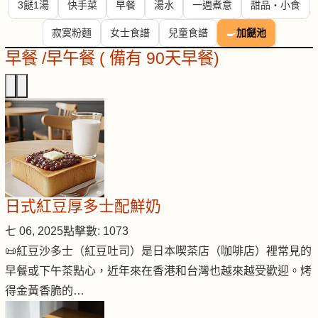
3餸1湯
快手菜
早餐
湯水
一週煮意
甜品・小食
寂寞粉麵
女士食譜
兒童食譜
🍳
加餸池
早餐 /早午餐 ( 備有 90天早餐)
日式紅豆厚多士配鮮奶
七 06, 2025
點擊數: 1073
📜紅豆沙多士（紅豆吐司）是日本喫茶店（咖啡店）裡常見的
早餐或下午茶點心，近年來在香港和台灣也越來越受歡迎。烤
得金黃香脆的…