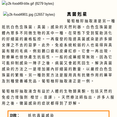
真 菌 剋 星
葡 萄 柚 籽 抽 取 液 是 另 一 種
抵 抗 白 色 念 珠 菌 ﹝ 真 菌 ﹞ 感 染 的 天 然 利 器 。 白 色 念 珠 菌 是
體 內 眾 多 不 同 微 生 物 的 其 中 一 種 ， 在 常 態 下 受 到 幫 助 消 化
的 好 細 菌 的 嚴 格 監 控 。 一 再 復 發 的 陰 道 真 菌 感 染 是 許 多 婦
女 揮 之 不 去 的 惡 夢 。 此 外 ， 免 疫 系 統 較 弱 的 人 也 易 得 與 真
菌 有 關 的 毛 病 ， 例 如 鵝 口 瘡 和 皮 膚 紅 疹 。 它 會 一 再 出 現 ，
對 療 藥 也 很 快 產 生 抗 拒 性 。 一 般 的 成 藥 經 常 無 效 ， 因 為 它
可 能 抑 制 感 染 一 陣 子 之 後 ， 病 菌 又 會 起 死 回 生 。 解 決 真 菌
感 染 的 方 法 之 一 是 增 加 腸 內 好 細 菌 的 數 量 ， 以 嚴 控 白 色 念
珠 菌 的 繁 殖 。 另 一 種 防 禦 方 法 是 服 用 具 有 抗 黴 作 用 的 藥 草
及 別 種 營 養 補 充 品 ， 葡 萄 柚 籽 抽 取 液 正 是 一 例 。
葡 萄 柚 籽 抽 取 液 含 有 益 於 人 體 的 生 物 類 黃 酮 ， 包 括 天 然 的
免 疫 力 增 強 劑 : 橙 甘 ﹝ 音 譯 ﹞ 。 天 然 療 法 師 指 出 ， 許 多 人 服
用 之 後 ， 黴 菌 感 染 的 症 狀 都 得 到 了 舒 解 。
功效：
抵 抗 真 菌 感 染