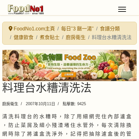
FoodNo1.com主頁
每日"3 餸一湯"
食譜分類
健康飲食
煮食貼士
廚房衛生
料理台水糟清洗法
料理台水糟清洗法
廚房衛生
2007年10月11日
點擊數: 9425
清 洗 料 理 台 的 水 糟 時 ， 除 了 用 細 網 兜 住 內 部 瀘 盒
， 防 止 菜 屑 及 細 小 殘 渣 堵 住 水 管 外 ， 每 次 清 除 換
網 時 除 了 將 瀘 盒 洗 淨 外 ， 記 得 把 抽 除 濾 盒 後 的 管