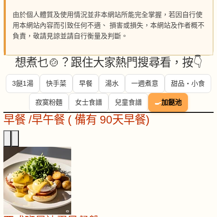
由於個人體質及使用情況並非本網站所能完全掌握，若因自行使
用本網站內容而引致任何不適、 損害或損失，本網站及作者概不
負責，敬請見諒並請自行衡量及判斷。
想煮乜🍲？跟住大家熱門搜尋看，按👇
3餸1湯
快手菜
早餐
湯水
一週煮意
甜品・小食
寂寞粉麵
女士食譜
兒童食譜
🍳
加餸池
早餐 /早午餐 ( 備有 90天早餐)