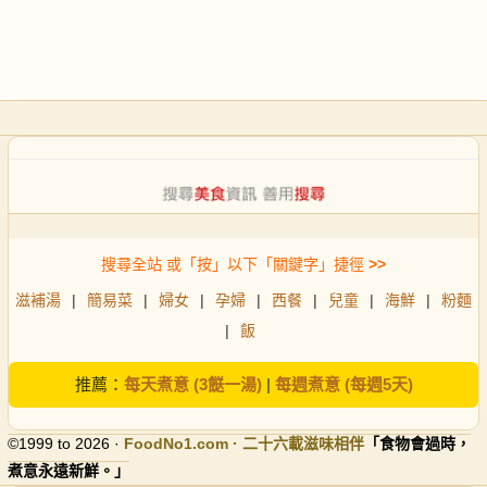
搜尋全站 或「按」以下「關鍵字」捷徑
>>
滋補湯
|
簡易菜
|
婦女
|
孕婦
|
西餐
|
兒童
|
海鮮
|
粉麵
|
飯
推薦：
每天煮意 (3餸一湯)
|
每週煮意 (每週5天)
©1999 to 2026 ·
FoodNo1
.com · 二十六載滋味相伴
「食物會過時，
煮意永遠新鮮。」