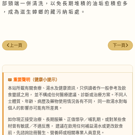
部 頸 端 一 併 清 洗 ， 以 免 長 期 堆 積 的 油 垢 愈 積 愈 多
， 成 為 滋 生 蟑 螂 的 藏 污 納 垢 處 。
上一篇文章: 熱水防油垢塞水管
下一篇文章
上一頁
下一頁
📖
重要聲明
（健康小提示）
本站所載有關食療、湯水及健康資訊，只供讀者作一般參考及飲
食靈感之用， 並不構成任何醫療建議、診斷或治療方案。不同人
士體質、年齡、病歷及藥物使用情況各有不同， 同一款湯水對每
個人的影響亦可能有所差異。
如你現正接受治療、長期服藥、正值懷孕／哺乳期，或對某些食
材曾有敏感／不適反應， 建議在飲用任何補益湯水或更改飲食
前，先諮詢註冊醫生、營養師或相關專業人員意見。