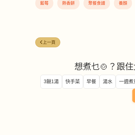
藍莓
熱香餅
聚餐食譜
養顏
上一篇文章: 夏日炎炎 喝粥消暑補脾胃
上一頁
想煮乜🍲？跟住
3餸1湯
快手菜
早餐
湯水
一週煮