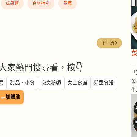
瓜果類
食材指南
煮意
下一篇文章: 手
下一頁
一 
大家熱門搜尋看，按👇
「
菜
意
甜品・小食
寂寞粉麵
女士食譜
兒童食譜
牛
🍳
加餸池