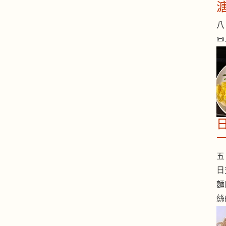
八 

五 
日
麵
絲