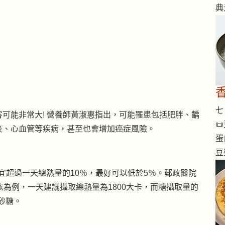
典
七 
可能非常大! 營養師黃淑惠指出，可能罹患包括肥胖、齲

炎、心血管等疾病，甚至也會增加癌症風險。
蛋
豆
宜超過一天總熱量的10％，最好可以低於5％。郵政醫院
族為例，一天建議攝取總熱量為1800大卡，而糖攝取量的
砂糖。