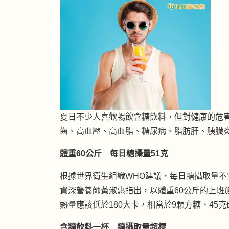
夏日不少人喜歡暢飲含糖飲料，但對健康的危害
齒、高血壓、高血脂、糖尿病、脂肪肝、胰臟
體重60公斤 每日糖攝量51克
根據世界衛生組織WHO建議，每日糖攝取量不
資深營養師黃淑惠指出，以體重60公斤的上班
熱量應該低於180大卡，相當於9顆方糖、45克
含糖飲料一杯 糖攝取量超標