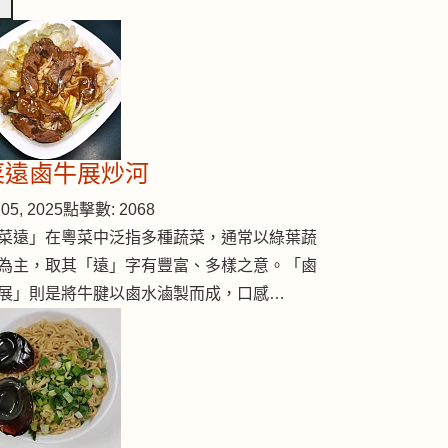
臂突變黑！ 竟然是檸檬汁闖禍
菜遠鹵牛展炒河
05, 2025
點擊數: 2068
菜遠」在粵菜中泛指多種蔬菜，通常以綠葉蔬
為主，取其「遠」字有豐富、多樣之意。「鹵
展」則是將牛腱以鹵水滷製而成，口感…