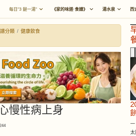
每日"3 餸一湯"
《家的味道·食譜》
湯水泉
西
譜分類
健康飲食
餐
心慢性病上身
一 
244
太