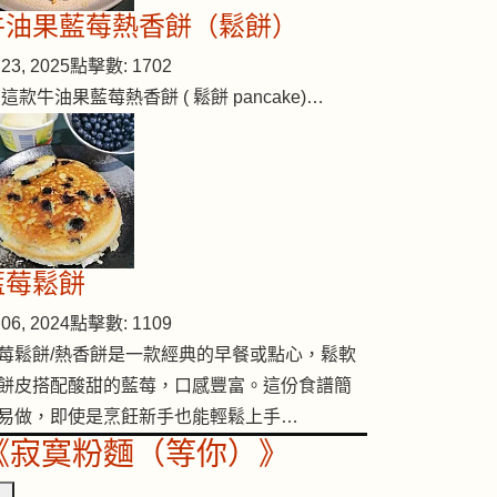
牛油果藍莓熱香餅（鬆餅）
23, 2025
點擊數: 1702
 這款牛油果藍莓熱香餅 ( 鬆餅 pancake)…
藍莓鬆餅
06, 2024
點擊數: 1109
莓鬆餅/熱香餅是一款經典的早餐或點心，鬆軟
餅皮搭配酸甜的藍莓，口感豐富。這份食譜簡
易做，即使是烹飪新手也能輕鬆上手…
《寂寞粉麵（等你）》