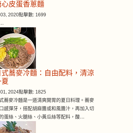
溏心皮蛋香蔥麵
03, 2020
點擊數: 1699
…
日式蕎麥冷麵：自由配料，清涼
一夏
01, 2024
點擊數: 1825
式蕎麥冷麵是一道清爽開胃的夏日料理。蕎麥
口感彈牙，搭配胡麻醬或和風醬汁，再加入切
的蛋絲、火腿絲、小黃瓜絲等配料，酸…