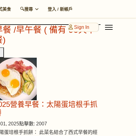
式美食
🔍搜尋
登入 / 新帳戶
Sign In
早餐 /早午餐 ( 備有 90天早
)
2025營養早餐：太陽蛋培根手抓
餅
01, 2025
點擊數: 2007
陽蛋培根手抓餅： 此菜名結合了西式早餐的經