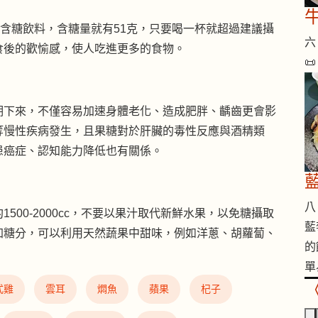
的含糖飲料，含糖量就有51克，只要喝一杯就超過建議攝
六 
食後的歡愉感，使人吃進更多的食物。

期下來，不僅容易加速身體老化、造成肥胖、齲齒更會影
等慢性疾病發生，且果糖對於肝臟的毒性反應與酒精類
患癌症、認知能力降低也有關係。
八 
00-2000cc，不要以果汁取代新鮮水果，以免糖攝取
藍
加糖分，可以利用天然蔬果中甜味，例如洋蔥、胡蘿蔔、
的
單
式雞
雲耳
燜魚
蘋果
杞子