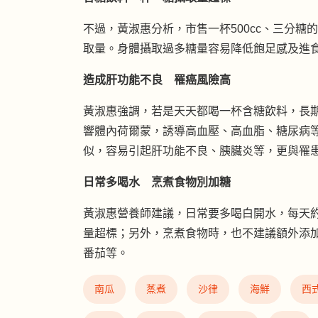
不過，黃淑惠分析，市售一杯500cc、三分糖
取量。身體攝取過多糖量容易降低飽足感及進
造成肝功能不良 罹癌風險高
黃淑惠強調，若是天天都喝一杯含糖飲料，長
響體內荷爾蒙，誘導高血壓、高血脂、糖尿病
似，容易引起肝功能不良、胰臟炎等，更與罹
日常多喝水 烹煮食物別加糖
黃淑惠營養師建議，日常要多喝白開水，每天約15
量超標；另外，烹煮食物時，也不建議額外添
番茄等。
南瓜
蒸煮
沙律
海鮮
西