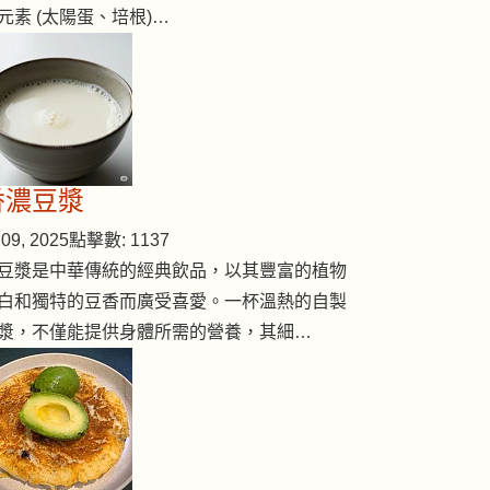
元素 (太陽蛋、培根)…
香濃豆漿
09, 2025
點擊數: 1137
豆漿是中華傳統的經典飲品，以其豐富的植物
白和獨特的豆香而廣受喜愛。一杯溫熱的自製
漿，不僅能提供身體所需的營養，其細…