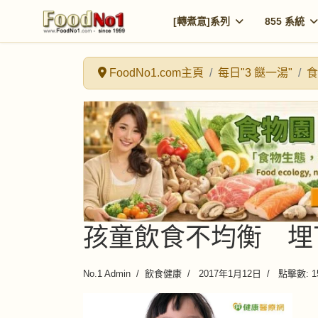
[轉煮意]系列
855 系統
FoodNo1.com主頁
每日"3 餸一湯"
食
孩童飲食不均衡 埋
No.1 Admin
飲食健康
2017年1月12日
點擊數: 1