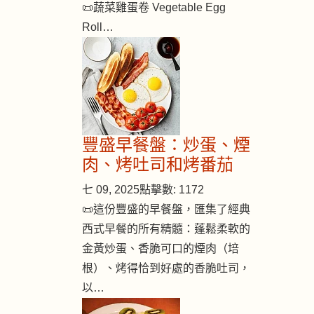
📜蔬菜雞蛋卷 Vegetable Egg
Roll…
豐盛早餐盤：炒蛋、煙
肉、烤吐司和烤番茄
七 09, 2025
點擊數: 1172
📜這份豐盛的早餐盤，匯集了經典
西式早餐的所有精髓：蓬鬆柔軟的
金黃炒蛋、香脆可口的煙肉（培
根）、烤得恰到好處的香脆吐司，
以…