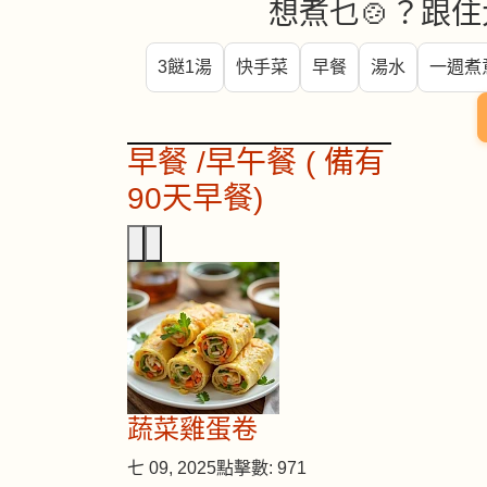
想煮乜🍲？跟住
3餸1湯
快手菜
早餐
湯水
一週煮
早餐 /早午餐 ( 備有
90天早餐)
蔬菜雞蛋卷
七 09, 2025
點擊數: 971