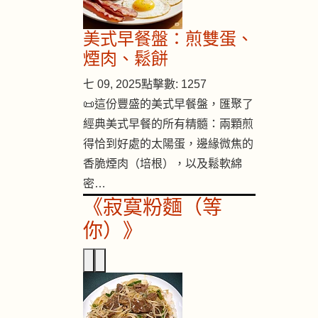
美式早餐盤：煎雙蛋、
煙肉、鬆餅
七 09, 2025
點擊數: 1257
📜這份豐盛的美式早餐盤，匯聚了
經典美式早餐的所有精髓：兩顆煎
得恰到好處的太陽蛋，邊緣微焦的
香脆煙肉（培根），以及鬆軟綿
密…
《寂寞粉麵（等
你）》