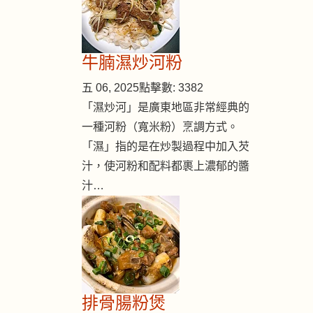
牛腩濕炒河粉
五 06, 2025
點擊數: 3382
「濕炒河」是廣東地區非常經典的
一種河粉（寬米粉）烹調方式。
「濕」指的是在炒製過程中加入芡
汁，使河粉和配料都裹上濃郁的醬
汁…
排骨腸粉煲