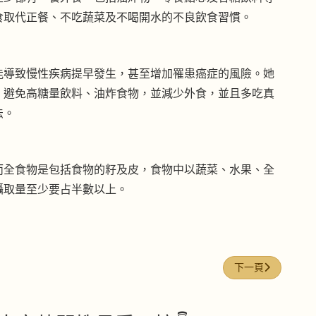
食取代正餐、不吃蔬菜及不喝開水的不良飲食習慣。
能導致慢性疾病提早發生，甚至增加罹患癌症的風險。她
，避免高糖量飲料、油炸食物，並減少外食，並且多吃真
法。
而全食物是包括食物的籽及皮，食物中以蔬菜、水果、全
攝取量至少要占半數以上。
恐變質
下一篇文章: 吃
下一頁