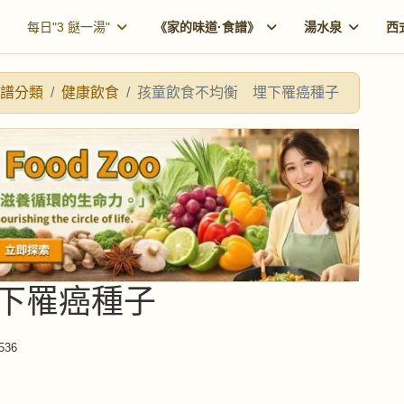
每日"3 餸一湯"
《家的味道·食譜》
湯水泉
西
譜分類
健康飲食
孩童飲食不均衡 埋下罹癌種子
下罹癌種子
536