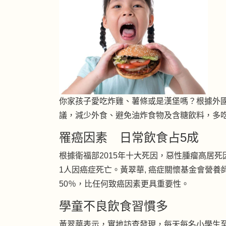
你家孩子愛吃炸雞、薯條或是漢堡嗎？根據外
議，減少外食、避免油炸食物及含糖飲料，多
罹癌因素 日常飲食占5成
根據衛福部
2015年
十大死因，惡性腫瘤高居死因
1人因癌症死亡。黃翠華, 癌症關懷基金會營
50％，比任何致癌因素更具重要性。
學童不良飲食習慣多
黃翠華表示，實地訪查發現，每天每名小學生