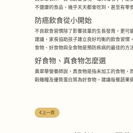
不健康的食品，幾乎天天都會吃到，甚至有零
防癌飲食從小開始
不良飲食習慣除了影響孩童的生長發育，更可
建議，家長協助孩子建立良好均衡的飲食習慣
食物、好食物與全食物是預防疾病的最佳的方
好食物、真食物怎麼選
黃翠華營養師說，真食物是指未加工的食物，
榖雜糧及優質蛋白質為好食物，建議每餐蔬果
上一篇文章: 冷凍年菜怎麼買？ 大量結霜、血水
上一頁