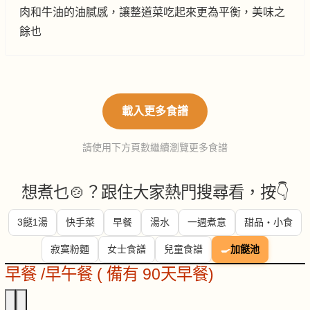
肉和牛油的油膩感，讓整道菜吃起來更為平衡，美味之
餘也
載入更多食譜
請使用下方頁數繼續瀏覽更多食譜
想煮乜🍲？跟住大家熱門搜尋看，按👇
3餸1湯
快手菜
早餐
湯水
一週煮意
甜品・小食
寂寞粉麵
女士食譜
兒童食譜
🍳
加餸池
早餐 /早午餐 ( 備有 90天早餐)