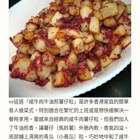
📜這道「咸牛肉牛油煎薯仔粒」是許多香港家庭的簡單
易人做菜式，特別適合在繁忙的上班或是想快速解決一
餐時享用。靈感來自經典的咸牛肉薯仔粒，但我們加入
了牛油煎香，讓薯仔（馬鈴薯）外脆內軟，香氣四溢。
底部鋪上清爽的青瓜（小黃瓜）粒，巧妙地中和了咸牛