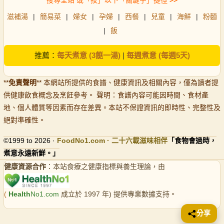
滋補湯
|
簡易菜
|
婦女
|
孕婦
|
西餐
|
兒童
|
海鮮
|
粉麵
|
飯
推薦：
每天煮意 (3餸一湯)
|
每週煮意 (每週5天)
**
免責聲明
** 本網站所提供的食譜、健康資訊及相關內容，僅為讀者提
供健康飲食概念及烹飪參考。 聲明：食譜內容可能因時間、食材產
地、個人體質等因素而存在差異。本站不保證資訊的即時性、完整性及
絕對準確性。
©1999 to 2026 ·
FoodNo1
.com · 二十六載滋味相伴
「食物會過時，
煮意永遠新鮮。」
健康資源合作
：本站食療之健康指標與養生理論，由
(
Health
No1.com
成立於 1997 年) 提供專業數據支持。
分享