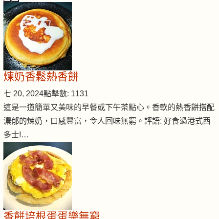
煉奶香鬆熱香餅
七 20, 2024
點擊數: 1131
這是一道簡單又美味的早餐或下午茶點心。香軟的熱香餅搭配
濃郁的煉奶，口感豐富，令人回味無窮。評語: 好食過港式西
多士!…
香餅培根蛋蛋樂無窮