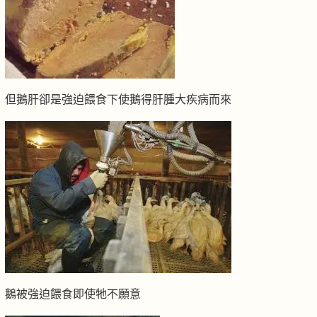
但鵝肝卻是強迫餵食下使鵝得肝腫大疾病而來
鵝被強迫餵食即使牠不願意