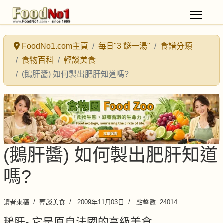
FoodNo1.com主頁
每日"3 餸一湯"
食譜分類
食物百科
輕談美食
(鵝肝醬) 如何製出肥肝知道嗎?
(鵝肝醬) 如何製出肥肝知道
嗎?
讀者來稿
輕談美食
2009年11月03日
點擊數: 24014
鵝肝- 它是原自法國的高級美食