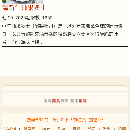
清新牛油果多士
七 09, 2025
點擊數: 1252
📜牛油果多士（酪梨吐司）是一款近年來風靡全球的健康輕
食，以其簡約卻充滿營養的特點深受喜愛。烤得酥脆的吐司
片，均勻塗抹上綿…
搜尋全站 或「按」以下「關鍵字」捷徑
>>
滋補湯
|
簡易菜
|
婦女
|
孕婦
|
西餐
|
兒童
|
海鮮
|
粉麵