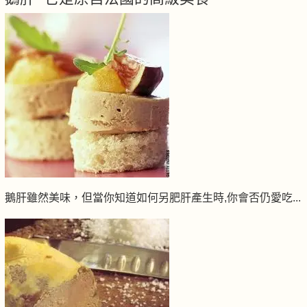
鵝肝雖然美味，但當你知道如何另肥肝產生時,你會否仍愛吃...