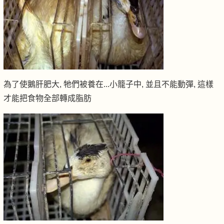
為了使鵝肝肥大, 牠們被養在...小籠子中, 並且不能動彈, 這樣
才能把食物全部轉成脂肪