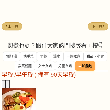
上一篇文章: 牛脷酥的靈魂
下一篇文章
上一頁
下一頁
想煮乜🍲？跟住大家熱門搜尋看，按👇
3餸1湯
快手菜
早餐
湯水
一週煮意
甜品・小食
寂寞粉麵
女士食譜
兒童食譜
🍳
加餸池
早餐 /早午餐 ( 備有 90天早餐)