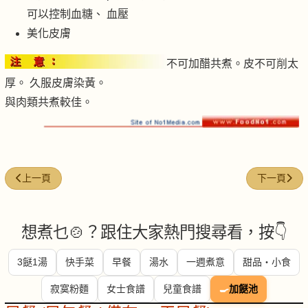
可以控制血糖、 血壓
美化皮膚
不可加醋共煮。皮不可削太
厚。 久服皮膚染黃。
與肉類共煮較佳。
上一篇文章: 白蘿蔔
下一篇文章:
上一頁
下一頁
想煮乜🍲？跟住大家熱門搜尋看，按👇
3餸1湯
快手菜
早餐
湯水
一週煮意
甜品・小食
寂寞粉麵
女士食譜
兒童食譜
🍳
加餸池