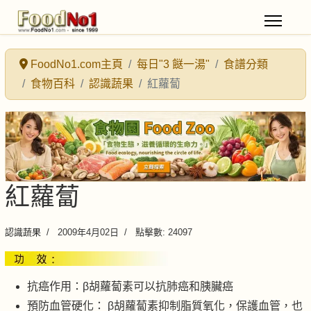
FoodNo1.com主頁
每日"3 餸一湯"
食譜分類
食物百科
認識蔬果
紅蘿蔔
紅蘿蔔
認識蔬果
2009年4月02日
點擊數: 24097
抗癌作用：β胡蘿蔔素可以抗肺癌和胰臟癌
預防血管硬化： β胡蘿蔔素抑制脂質氧化，保護血管，也