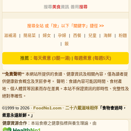
搜尋全站 或「按」以下「關鍵字」捷徑
>>
滋補湯
|
簡易菜
|
婦女
|
孕婦
|
西餐
|
兒童
|
海鮮
|
粉麵
|
飯
推薦：
每天煮意 (3餸一湯)
|
每週煮意 (每週5天)
**
免責聲明
** 本網站所提供的食譜、健康資訊及相關內容，僅為讀者提
供健康飲食概念及烹飪參考。 聲明：食譜內容可能因時間、食材產
地、個人體質等因素而存在差異。本站不保證資訊的即時性、完整性及
絕對準確性。
©1999 to 2026 ·
FoodNo1
.com · 二十六載滋味相伴
「食物會過時，
煮意永遠新鮮。」
健康資源合作
：本站食療之健康指標與養生理論，由