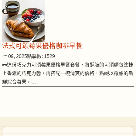
法式可頌莓果優格咖啡早餐
七 09, 2025
點擊數: 1529
📜這份巧克力可頌莓果優格早餐套餐，將酥脆的可頌麵包塗抹
上香濃的巧克力醬，再搭配一碗清爽的優格，點綴以酸甜的新
鮮綜合莓果，…