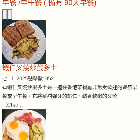
早餐 /早午餐 ( 備有 90天早餐)
蝦仁叉燒炒蛋多士
七 11, 2025
點擊數: 852
📜蝦仁叉燒炒蛋多士是一道在香港茶餐廳非常受歡迎的豐盛早
餐或早午餐。它將鮮甜彈牙的蝦仁、鹹香軟嫩的叉燒
（Char…