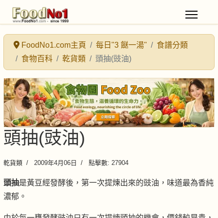
FoodNo1.com主頁
每日"3 餸一湯"
食譜分類
食物百科
乾貨類
頭抽(豉油)
頭抽(豉油)
乾貨類
2009年4月06日
點擊數: 27904
頭抽
是黃豆經發酵後，第一次提煉出來的豉油，味道最為香純
濃郁。
由於每一甕發酵豉油只有一次提煉頭抽的機會，價錢較昂貴，