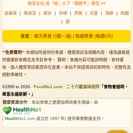
搜尋全站 或「按」以下「關鍵字」捷徑
>>
滋補湯
|
簡易菜
|
婦女
|
孕婦
|
西餐
|
兒童
|
海鮮
|
粉麵
|
飯
推薦：
每天煮意 (3餸一湯)
|
每週煮意 (每週5天)
**
免責聲明
** 本網站所提供的食譜、健康資訊及相關內容，僅為讀者提
供健康飲食概念及烹飪參考。 聲明：食譜內容可能因時間、食材產
地、個人體質等因素而存在差異。本站不保證資訊的即時性、完整性及
絕對準確性。
©1999 to 2026 ·
FoodNo1
.com · 二十六載滋味相伴
「食物會過時，
煮意永遠新鮮。」
健康資源合作
：本站食療之健康指標與養生理論，由
(
Health
No1.com
成立於 1997 年) 提供專業數據支持。