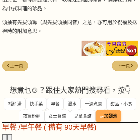
為中式料理的珍品。
頭抽有先拔頭籌（與先拔頭抽同音）之意，亦可用於祝褔及送
禮時的附加意思。
上一篇文章: 羅漢果
下一篇文章:
上一頁
下一頁
想煮乜🍲？跟住大家熱門搜尋看，按👇
3餸1湯
快手菜
早餐
湯水
一週煮意
甜品・小食
寂寞粉麵
女士食譜
兒童食譜
🍳
加餸池
早餐 /早午餐 ( 備有 90天早餐)