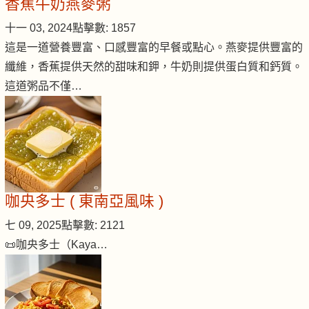
香蕉牛奶燕麥粥
十一 03, 2024
點擊數: 1857
這是一道營養豐富、口感豐富的早餐或點心。燕麥提供豐富的
纖維，香蕉提供天然的甜味和鉀，牛奶則提供蛋白質和鈣質。
這道粥品不僅…
咖央多士 ( 東南亞風味 )
七 09, 2025
點擊數: 2121
📜咖央多士（Kaya…