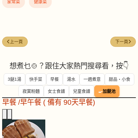
家常菜
健康菜
上一篇文章: 西蘭花椰菜花番茄
下一篇文章
上一頁
下一頁
想煮乜🍲？跟住大家熱門搜尋看，按👇
3餸1湯
快手菜
早餐
湯水
一週煮意
甜品・小食
寂寞粉麵
女士食譜
兒童食譜
🍳
加餸池
早餐 /早午餐 ( 備有 90天早餐)