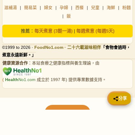
滋補湯
|
簡易菜
|
婦女
|
孕婦
|
西餐
|
兒童
|
海鮮
|
粉麵
|
飯
推薦：
每天煮意 (3餸一湯)
|
每週煮意 (每週5天)
©1999 to 2026 ·
FoodNo1
.com · 二十六載滋味相伴
「食物會過時，
煮意永遠新鮮。」
健康資源合作
：本站食療之健康指標與養生理論，由
(
Health
No1.com
成立於 1997 年) 提供專業數據支持。
📤 分享
分享
載入更多食譜
請使用下方頁數繼續瀏覽更多食譜