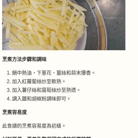
烹煮方法步驟和調味
鍋中熱油，下蔥花、薑絲和蒜末爆香。
加入紅蘿蔔絲炒至軟熟。
加入薯仔絲和窩筍絲炒至熟透。
調入鹽和胡椒粉調味即可。
烹煮容易度
此食譜的烹煮容易度為初級。