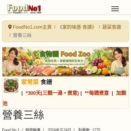
FoodNo1.com主頁
《家的味道·食譜》
蔬菜食譜
營養三絲
家常菜
食譜
|
*
300天(三餸一湯。煮意)
|
*
*
每週煮意
|
加餸
池
營養三絲
Food No.1
時蔬鮮果
2024年五24日
點擊數: 1275