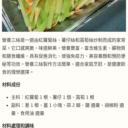
營養三絲是一道由紅蘿蔔絲、薯仔絲和窩筍絲炒制而成的家常
菜。它口感爽脆，味道鮮美，營養豐富，富含維生素、礦物質
和膳食纖維，具有促進消化、增強免疫力、美容養顏和預防便
秘等功效。營養三絲製作方法簡單，適合家庭烹飪，是健康飲
食的理想選擇。
材料成份
主料：紅蘿蔔 1 根、薯仔 1 個、窩筍 1 根
副料：蔥 1 根、薑 1 小塊、蒜 2 瓣、鹽 適量、胡椒粉 適
量、食用油 適量
材料處理和調味