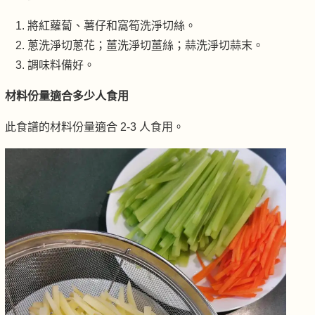
將紅蘿蔔、薯仔和窩筍洗淨切絲。
蔥洗淨切蔥花；薑洗淨切薑絲；蒜洗淨切蒜末。
調味料備好。
材料份量適合多少人食用
此食譜的材料份量適合 2-3 人食用。