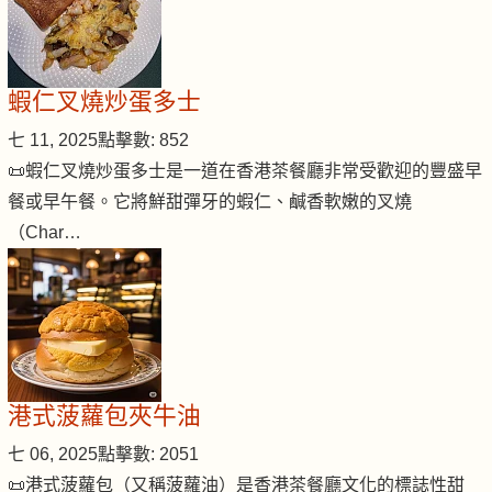
蝦仁叉燒炒蛋多士
七 11, 2025
點擊數: 852
📜蝦仁叉燒炒蛋多士是一道在香港茶餐廳非常受歡迎的豐盛早
餐或早午餐。它將鮮甜彈牙的蝦仁、鹹香軟嫩的叉燒
（Char…
港式菠蘿包夾牛油
七 06, 2025
點擊數: 2051
📜港式菠蘿包（又稱菠蘿油）是香港茶餐廳文化的標誌性甜