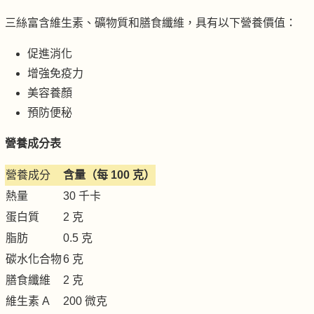
三絲富含維生素、礦物質和膳食纖維，具有以下營養價值：
促進消化
增強免疫力
美容養顏
預防便秘
營養成分表
營養成分
含量（每 100 克）
熱量
30 千卡
蛋白質
2 克
脂肪
0.5 克
碳水化合物
6 克
膳食纖維
2 克
維生素 A
200 微克