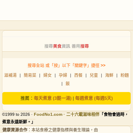
搜尋全站 或「按」以下「關鍵字」捷徑
>>
滋補湯
|
簡易菜
|
婦女
|
孕婦
|
西餐
|
兒童
|
海鮮
|
粉麵
|
飯
推薦：
每天煮意 (3餸一湯)
|
每週煮意 (每週5天)
©1999 to 2026 ·
FoodNo1
.com · 二十六載滋味相伴
「食物會過時，
煮意永遠新鮮。」
健康資源合作
：本站食療之健康指標與養生理論，由