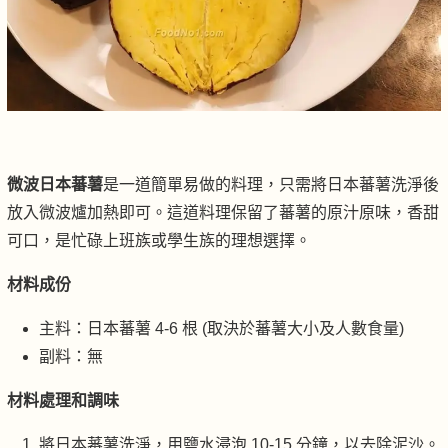
微波日本蕃薯
是一道簡單易做的料理，只需將日本蕃薯洗淨後
放入微波爐加熱即可。這道料理保留了蕃薯的原汁原味，香甜
可口，是忙碌上班族或學生族的理想選擇。
材料成份
主料：日本蕃薯 4-6 根 (取決於蕃薯大小及人數食量)
副料：無
材料處理和調味
將日本蕃薯洗淨，用鹽水浸泡 10-15 分鐘，以去除泥沙。