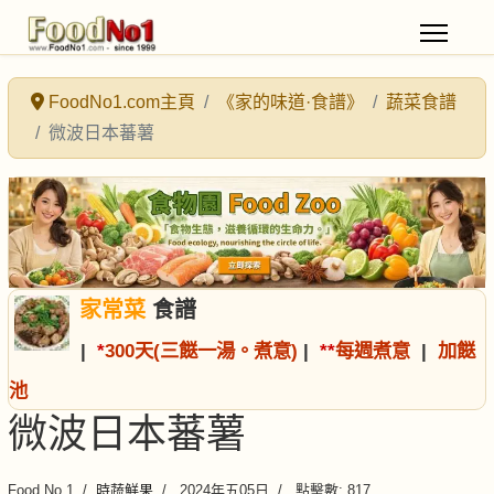
FoodNo1.com主頁
《家的味道·食譜》
蔬菜食譜
微波日本蕃薯
家常菜
食譜
|
*
300天(三餸一湯。煮意)
|
*
*
每週煮意
|
加餸
池
微波日本蕃薯
Food No.1
時蔬鮮果
2024年五05日
點擊數: 817