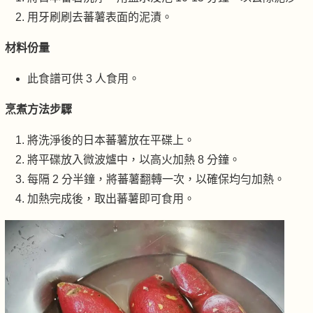
用牙刷刷去蕃薯表面的泥漬。
材料份量
此食譜可供 3 人食用。
烹煮方法步驟
將洗淨後的日本蕃薯放在平碟上。
將平碟放入微波爐中，以高火加熱 8 分鐘。
每隔 2 分半鐘，將蕃薯翻轉一次，以確保均勻加熱。
加熱完成後，取出蕃薯即可食用。