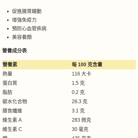
促進腸胃蠕動
增強免疫力
預防心血管疾病
美容養顏
營養成分表
營養素
每 100 克含量
熱量
116 大卡
蛋白質
1.5 克
脂肪
0.2 克
碳水化合物
28.3 克
膳食纖維
3.1 克
維生素 A
283 微克
維生素 C
30 毫克