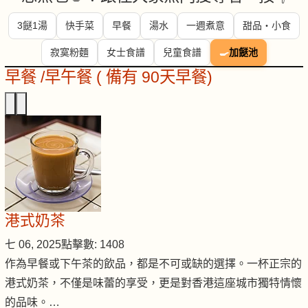
3餸1湯
快手菜
早餐
湯水
一週煮意
甜品・小食
寂寞粉麵
女士食譜
兒童食譜
🍳
加餸池
早餐 /早午餐 ( 備有 90天早餐)
港式奶茶
七 06, 2025
點擊數: 1408
作為早餐或下午茶的飲品，都是不可或缺的選擇。一杯正宗的
港式奶茶，不僅是味蕾的享受，更是對香港這座城市獨特情懷
的品味。…