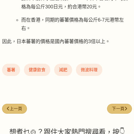
格為每公斤300日元，約合港幣20元。
而在香港，同期的蕃薯價格為每公斤6-7元港幣左
右。
因此，日本蕃薯的價格是國內蕃薯價格的3倍以上。
蕃薯
健康飲食
減肥
微波料理
上一篇文章: 蝦醬通菜牛肉
下一篇文章
上一頁
下一頁
想煮乜🍲？跟住大家熱門搜尋看，按👇