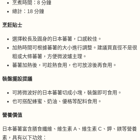
烹煮時間：8 分鐘
總計：18 分鐘
烹飪貼士
選擇較長及圓身的日本蕃薯，口感較佳。
加熱時間可根據蕃薯的大小進行調整。建議買直徑不是很
粗或大條蕃薯，方便微波爐主理。
蕃薯加熱後，可趁熱食用，也可放涼後再食用。
裝盤擺設提議
可將微波好的日本蕃薯切成小塊，裝盤即可食用。
也可搭配蜂蜜、奶油、優格等配料食用。
營養價值
日本蕃薯富含膳食纖維、維生素 A、維生素 C、鉀、鎂等營養
素，具有以下功效：