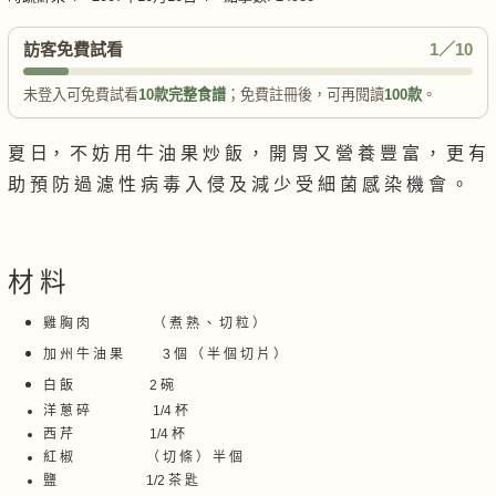
訪客免費試看
1／10
未登入可免費試看
10款完整食譜
；免費註冊後，可再閱讀
100款
。
夏 日， 不 妨 用 牛 油 果 炒 飯 ， 開 胃 又 營 養 豐 富 ， 更 有
助 預 防 過 濾 性 病 毒 入 侵 及 減 少 受 細 菌 感 染 機 會 。
材 料
雞 胸 肉 （ 煮 熟 、 切 粒 ）
加 州 牛 油 果 3 個 （ 半 個 切 片 ）
白 飯 2 碗
洋 蔥 碎 1/4 杯
西 芹 1/4 杯
紅 椒 （ 切 條 ） 半 個
鹽 1/2 茶 匙