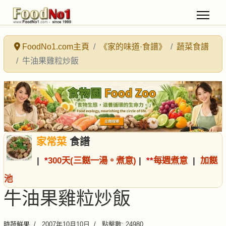
FoodNo1.com主頁
《家的味道·食譜》
蔬菜食譜
牛油果雞粒炒飯
家常菜
食譜
|
*
300天(三餸一湯。煮意)
|
*
*
每週煮意
|
加餸
池
牛油果雞粒炒飯
時蔬鮮果
2007年10月10日
點擊數: 24980