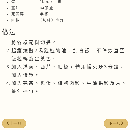
蛋 （ 拂 勻 ） 1 隻
薑 汁 1/4 茶 匙
芫 茜 碎 半 杯
紅 椒 （ 切 絲 ） 少 許
做法
將 各 樣 配 料 切 妥 。
起 鑊 燒 熱 2 湯 匙 植 物 油 ， 加 白 飯 、 不 停 炒 直 至
飯 粒 轉 為 金 黃 色 。
加 入 洋 蔥 、 西 芹 、 紅 椒 ， 轉 用 慢 火 炒 3 分 鐘 ，
加 入 蛋 漿 。
加 入 芫 茜 、 雞 蛋 、 雞 胸 肉 粒 、 牛 油 果 粒 及 片 、
薑 汁 拌 勻 。
上一篇文章: 蝦醬炒蕹菜
下一篇文章:
上一頁
下一頁