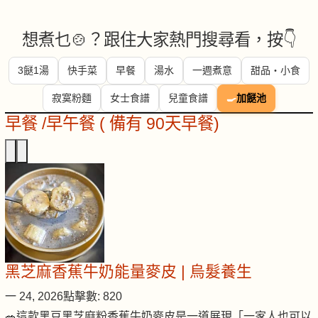
想煮乜🍲？跟住大家熱門搜尋看，按👇
3餸1湯
快手菜
早餐
湯水
一週煮意
甜品・小食
寂寞粉麵
女士食譜
兒童食譜
🍳
加餸池
早餐 /早午餐 ( 備有 90天早餐)
黑芝麻香蕉牛奶能量麥皮 | 烏髮養生
一 24, 2026
點擊數: 820
🥗這款黑豆黑芝麻粉香蕉牛奶麥皮是一道展現「一家人也可以