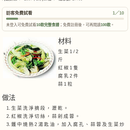
訪客免費試看
1／10
未登入可免費試看
10款完整食譜
；免費註冊後，可再閱讀
100款
。
材料
生 菜 1 / 2
斤
紅 椒 1 隻
腐 乳 2 件
蒜 1 粒
做法
生 菜 洗 淨 摘 段 ， 瀝 乾 。
紅 椒 洗 淨 切 絲 ， 蒜 剁 成 蓉 。
鑊 中 燒 熱 2 湯 匙 油 ， 加 入 腐 孔 、 蒜 蓉 及 生 菜 炒