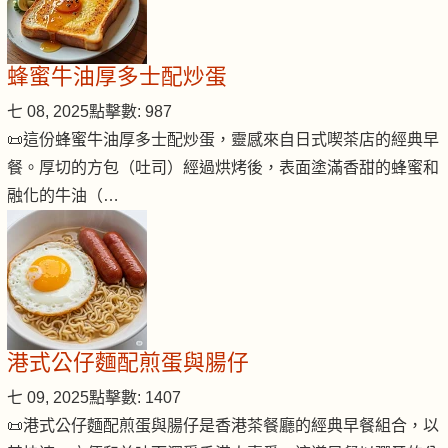
蜂蜜牛油厚多士配炒蛋
七 08, 2025
點擊數: 987
📜這份蜂蜜牛油厚多士配炒蛋，靈感來自日式喫茶店的經典早
餐。厚切的方包（吐司）經過烘烤後，表面塗滿香甜的蜂蜜和
融化的牛油（…
港式公仔麵配煎蛋與腸仔
七 09, 2025
點擊數: 1407
📜港式公仔麵配煎蛋與腸仔是香港茶餐廳的經典早餐組合，以