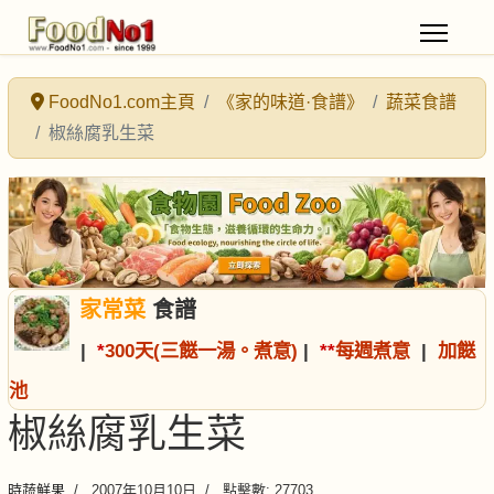
FoodNo1.com主頁
《家的味道·食譜》
蔬菜食譜
椒絲腐乳生菜
家常菜
食譜
|
*
300天(三餸一湯。煮意)
|
*
*
每週煮意
|
加餸
池
椒絲腐乳生菜
時蔬鮮果
2007年10月10日
點擊數: 27703