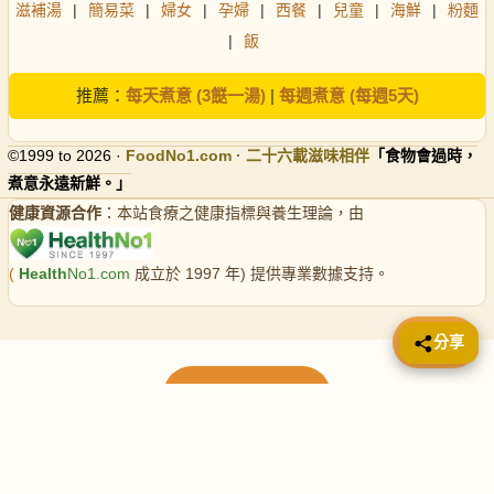
滋補湯
|
簡易菜
|
婦女
|
孕婦
|
西餐
|
兒童
|
海鮮
|
粉麵
|
飯
推薦：
每天煮意 (3餸一湯)
|
每週煮意 (每週5天)
©1999 to 2026 ·
FoodNo1
.com · 二十六載滋味相伴
「食物會過時，
煮意永遠新鮮。」
健康資源合作
：本站食療之健康指標與養生理論，由
(
Health
No1.com
成立於 1997 年) 提供專業數據支持。
📤 分享
分享
載入更多食譜
請使用下方頁數繼續瀏覽更多食譜