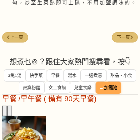
勻 ， 炒 至 生 菜 熟 即 可 上 碟 ， 不 用 加 鹽 調 味 的 。
上一篇文章: 露筍炒鮮菇
下一篇文章:
上一頁
下一頁
想煮乜🍲？跟住大家熱門搜尋看，按👇
3餸1湯
快手菜
早餐
湯水
一週煮意
甜品・小食
寂寞粉麵
女士食譜
兒童食譜
🍳
加餸池
早餐 /早午餐 ( 備有 90天早餐)