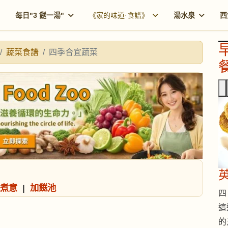
每日"3 餸一湯"
《家的味道·食譜》
湯水泉
西
蔬菜食譜
四季合宜蔬菜
餐
煮意
|
加餸池
四 
這
的