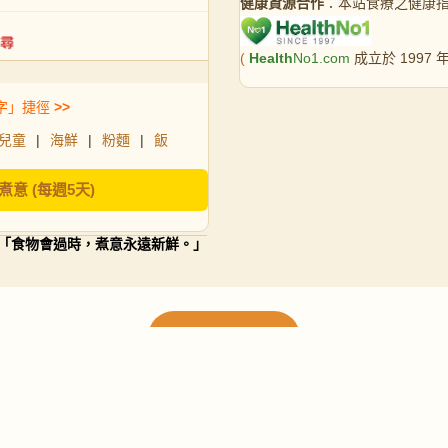
健康資源合作
：本站食療之健康
(
Health
No1.com
成立於 1997
字」捷徑
>>
兒童
|
海鮮
|
粉麵
|
飯
煮意 (每週5天)
「食物會過時，煮意永遠新鮮。」
載入更多食譜
請使用下方頁數繼續瀏覽更多食譜