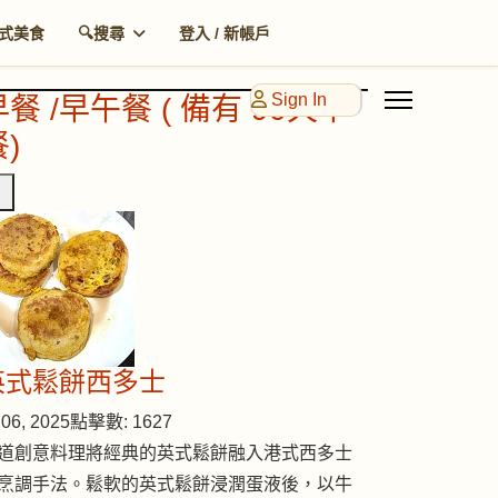
式美食
🔍搜尋
登入 / 新帳戶
Sign In
早餐 /早午餐 ( 備有 90天早
)
英式鬆餅西多士
06, 2025
點擊數: 1627
道創意料理將經典的英式鬆餅融入港式西多士
烹調手法。鬆軟的英式鬆餅浸潤蛋液後，以牛