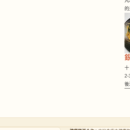
丸
的
十 
2
後