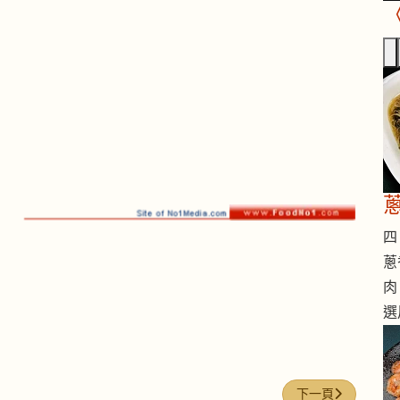
四 
蔥
肉
選
下一篇文章: 腐乳
下一頁