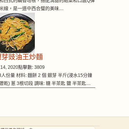
和西式的鹹香培根，搭配清甜的紹菜和口感Q彈
米線，是一道中西合璧的美味…
銀芽豉油王炒麵
14, 2020
點擊數: 3809
-3人份量 材料: 麵餅 2 個 銀芽 半斤(浸水15分鐘
瀝乾) 蔥 3根切段 調味: 糖 半茶匙 鹽 半茶匙…