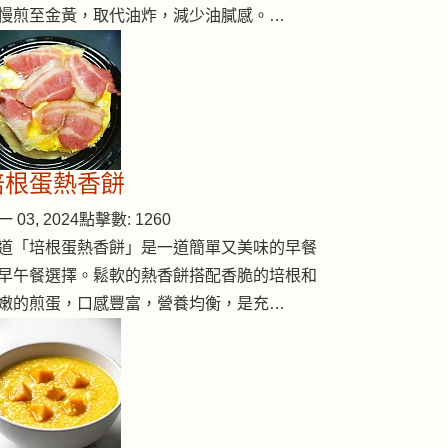
慢煎至金黃，取代油炸，減少油膩感。…
培根蛋熱香餅
 03, 2024
點擊數: 1260
道「培根蛋熱香餅」是一道簡單又美味的早餐
早午餐選擇。鬆軟的熱香餅搭配香脆的培根和
嫩的煎蛋，口感豐富，營養均衡，是充…