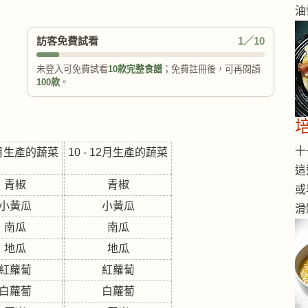
油
訪客免費試看
1／10
未登入可免費試看
10款完整食譜
；免費註冊後，可再閱讀
100款
。
十一
月生產的蔬菜
10 - 12
月生產的蔬菜
這
青椒
青椒
或
小黃瓜
小黃瓜
滑
南瓜
南瓜
地瓜
地瓜
紅蘿蔔
紅蘿蔔
白蘿蔔
白蘿蔔