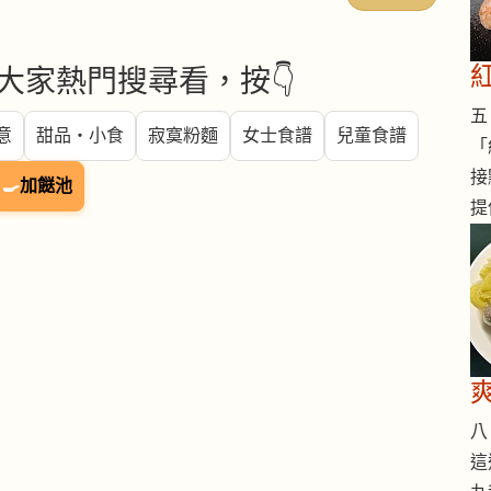
大家熱門搜尋看，按👇
五 
意
甜品・小食
寂寞粉麵
女士食譜
兒童食譜
「
接
🍳
加餸池
提
八 
這