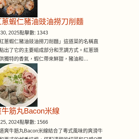
紅蔥蝦仁豬油豉油撈刀削麵
30, 2025
點擊數: 1343
紅蔥蝦仁豬油豉油撈刀削麵」這道菜的名稱直
點出了它的主要組成部分和烹調方式。紅蔥頭
供獨特的香氣，蝦仁帶來鮮甜，豬油和…
爽牛筋丸Bacon米線
25, 2024
點擊數: 1566
道爽牛筋丸Bacon米線結合了粵式風味的爽滑牛