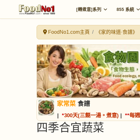
[轉煮意]系列
855 系統
FoodNo1.com主頁
《家的味道·食譜》
家常菜
食譜
|
*
300天(三餸一湯。煮意)
|
*
*
每週
四季合宜蔬菜