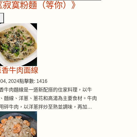
《寂寞粉麵（等你）》
蔥香牛肉面線
04, 2024
點擊數: 1416
香牛肉麵線是一道新配搭的住家料理，以牛
、麵線、洋蔥、蔥花和高湯為主要食材。牛肉
用碎牛肉，以洋蔥拌炒至熟並調味，再加…
炒通菜