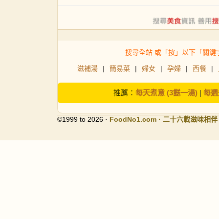
搜尋全站 或「按」以下「關鍵
滋補湯
|
簡易菜
|
婦女
|
孕婦
|
西餐
|
推薦：
每天煮意 (3餸一湯)
|
每週
©1999 to 2026 ·
FoodNo1
.com · 二十六載滋味相伴