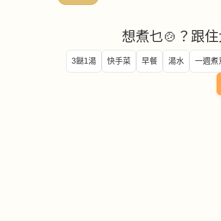
想煮乜🍲？跟住
3餸1湯
快手菜
早餐
湯水
一週煮