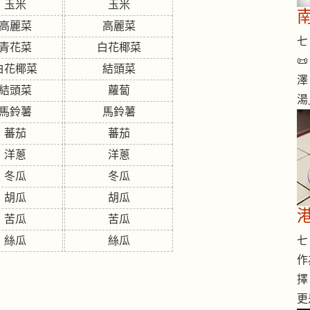
玉米
玉米
高麗菜
高麗菜
七 
青花菜
白花椰菜

白花椰菜
結頭菜
澤
結頭菜
蘿蔔
湯
馬鈴薯
馬鈴薯
蕃茄
蕃茄
洋蔥
洋蔥
冬瓜
冬瓜
胡瓜
胡瓜
苦瓜
苦瓜
七 
絲瓜
絲瓜
作
擇
更