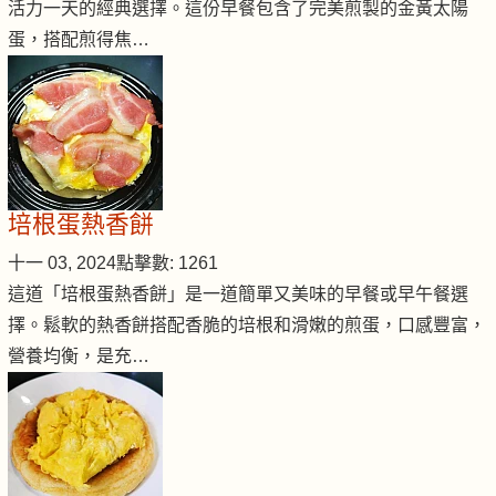
活力一天的經典選擇。這份早餐包含了完美煎製的金黃太陽
蛋，搭配煎得焦…
培根蛋熱香餅
十一 03, 2024
點擊數: 1261
這道「培根蛋熱香餅」是一道簡單又美味的早餐或早午餐選
擇。鬆軟的熱香餅搭配香脆的培根和滑嫩的煎蛋，口感豐富，
營養均衡，是充…