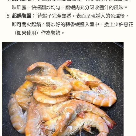
味鮮露，快速翻炒均勻，讓蝦肉充分吸收醬汁的風味。
起鍋裝盤：
待蝦子完全熟透，表面呈現誘人的色澤後，
即可關火起鍋。將炒好的蒜香蝦盛入盤中，撒上少許蔥花
（如果使用）作為裝飾。