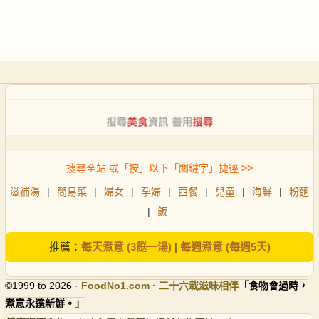
搜尋全站 或「按」以下「關鍵字」捷徑
>>
滋補湯
|
簡易菜
|
婦女
|
孕婦
|
西餐
|
兒童
|
海鮮
|
粉麵
|
飯
推薦：
每天煮意 (3餸一湯)
|
每週煮意 (每週5天)
©1999 to 2026 ·
FoodNo1
.com · 二十六載滋味相伴
「食物會過時，
煮意永遠新鮮。」