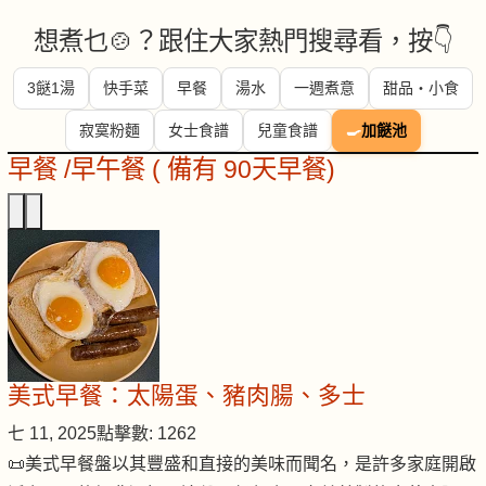
想煮乜🍲？跟住大家熱門搜尋看，按👇
3餸1湯
快手菜
早餐
湯水
一週煮意
甜品・小食
寂寞粉麵
女士食譜
兒童食譜
🍳
加餸池
早餐 /早午餐 ( 備有 90天早餐)
美式早餐：太陽蛋、豬肉腸、多士
七 11, 2025
點擊數: 1262
📜美式早餐盤以其豐盛和直接的美味而聞名，是許多家庭開啟