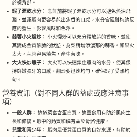
於蝦背部。
蝦子瀝乾水分：
烹飪前將蝦子瀝乾水分可以避免熱油飛
濺，並讓蝦肉更容易煎出焦香的口感。水分會阻礙梅納反
應的發生，影響風味和色澤。
蒜蓉小火煸炒：
小火慢炒可以充分釋放蒜的香味，並使
其變成金黃酥脆的狀態，為菜餚增添濃郁的蒜香。如果火
太大，蒜蓉容易燒焦，產生苦味。
大火快炒蝦子：
大火可以快速鎖住蝦肉的水分，使其保
持鮮嫩彈牙的口感。翻炒要迅速均勻，確保蝦子受熱均
勻。
營養資訊（對不同人群的益處或應注意事
項）
一般人群：
這道菜富含蛋白質，適量食用有助於肌肉生
長和修復。蝦中的鈣質和磷有益於骨骼健康。
兒童和青少年：
蝦肉是優質蛋白質的良好來源，有助於