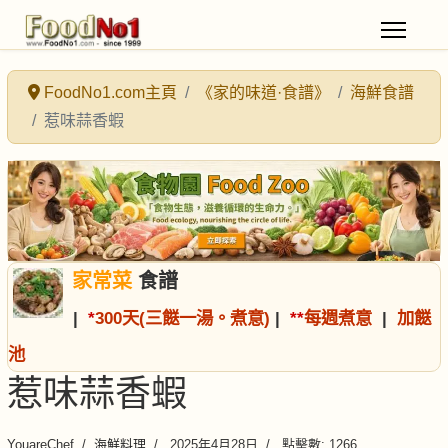
FoodNo1.com主頁
《家的味道·食譜》
海鮮食譜
惹味蒜香蝦
家常菜
食譜
|
*
300天(三餸一湯。煮意)
|
*
*
每週煮意
|
加餸
池
惹味蒜香蝦
YouareChef
海鮮料理
2025年4月28日
點擊數: 1266