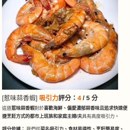
[惹味蒜香蝦]
吸引力
評分：
4
/ 5 分
這道
惹味蒜香蝦
對於
喜歡海鮮、偏愛濃郁蒜香味且追求快速便
捷烹飪方式的都市上班族和家庭主婦/夫
具有高度吸引力。
評分依據：
我們從
菜名吸引力、食材易得性、烹飪簡易度、