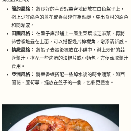
簡約風格：
將炒好的蒜香蝦整齊地碼放在白色盤子上，
撒上少許綠色的蔥花或香菜碎作為點綴，突出食材的原色
和簡潔感。
田園風格：
在盤子底部鋪上一層生菜葉或芝麻菜，再將
蒜香蝦堆疊在上面，可以搭配幾片檸檬角，增添清新感。
精緻風格：
將蝦子去殼後擺放在小碟中，淋上炒好的蒜
蓉醬汁，搭配一些烤過的法棍片或小麵包，方便蘸取醬汁
食用。
亞洲風格：
將蒜香蝦搭配一些焯水後的時令蔬菜，如西
蘭花、蘆筍等，擺放在盤子的一側，色彩更豐富。