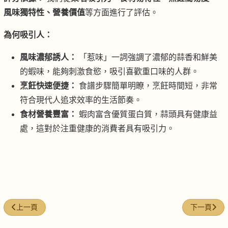
風味獨特性、營養價值
等方面進行了評估。
為何吸引人：
風味濃郁誘人：
「惹味」一詞強調了濃郁的蒜香和鮮美
的蝦味，能夠刺激食慾，吸引喜歡重口味的人群。
烹飪快速便捷：
食譜步驟簡單明瞭，烹飪時間短，非常
符合現代人追求效率的生活節奏。
食材營養豐富：
蝦肉富含優質蛋白質，蒜頭具有健康益
處，這對於注重健康的消費者具有吸引力。
上一篇文章: 薑蔥水浸白灼蝦
下一篇文章:
上一頁
下一頁