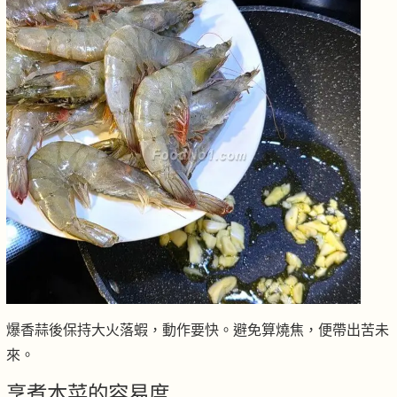
爆香蒜後保持大火落蝦，動作要快。避免算燒焦，便帶出苦未
來。
烹煮本菜的容易度