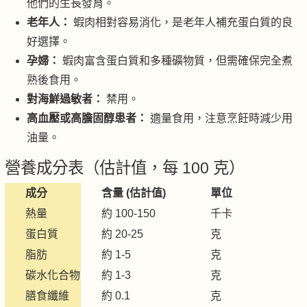
他們的生長發育。
老年人：
蝦肉相對容易消化，是老年人補充蛋白質的良
好選擇。
孕婦：
蝦肉富含蛋白質和多種礦物質，但需確保完全煮
熟後食用。
對海鮮過敏者：
禁用。
高血壓或高膽固醇患者：
適量食用，注意烹飪時減少用
油量。
營養成分表（估計值，每 100 克）
成分
含量 (估計值)
單位
熱量
約 100-150
千卡
蛋白質
約 20-25
克
脂肪
約 1-5
克
碳水化合物
約 1-3
克
膳食纖維
約 0.1
克