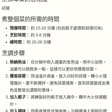
初級
煮整個菜的所需的時間
預備時間：
約 15-20 分鐘 (包括蝦子處理和蒜頭切末)
烹飪時間：
約 5-8 分鐘
總時間：
約 20-28 分鐘
烹調步驟
熱鍋熱油：
在炒鍋中倒入適量的食用油，用中火加熱。
油量可以稍微多一點，這樣可以更好地爆香蒜蓉。
爆香蒜蓉：
待油溫升高後，放入切好的蒜蓉，轉小火慢
慢煸炒。要不斷攪拌，避免蒜蓉燒焦，直到蒜蓉變成金黃
色並散發出濃郁的香味。
加入蝦子：
將醃製好的蝦子放入鍋中，轉中大火快速翻
炒。
加入調味：
待蝦身變色並彎曲後，沿鍋邊淋入剩餘的調