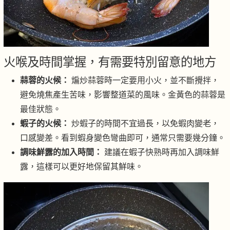
火喉及時間掌握，有需要特別留意的地方
蒜蓉的火候：
煸炒蒜蓉時一定要用小火，並不斷攪拌，
避免燒焦產生苦味，影響整道菜的風味。金黃色的蒜蓉是
最佳狀態。
蝦子的火候：
炒蝦子的時間不宜過長，以免蝦肉變老，
口感變差。看到蝦身變色彎曲即可，通常只需要幾分鐘。
調味鮮露的加入時間：
建議在蝦子快熟時再加入調味鮮
露，這樣可以更好地保留其鮮味。