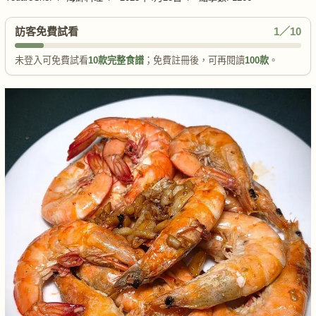
訪客免費試看
1／10
未登入可免費試看
10款完整食譜
；免費註冊後，可再閱讀
100款
。