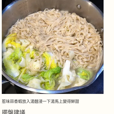
惹味蒜香蝦放入湯麵浸一下湯馬上變得鮮甜
擺盤建議