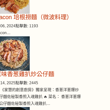
Bacon 培根撈麵（微波料理）
06, 2024
點擊數: 1193
acon…
惹味香葱雞扒炒公仔麵
14, 2025
點擊數: 2445
 《家慧的創意廚房》獨家呈現：香蔥洋蔥爆炒
仔麵佐秘製香煎入魂雞扒 🔥 菜名： 香蔥洋蔥爆
公仔麵佐秘製香煎入魂雞扒…