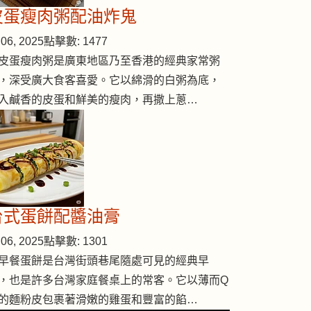
皮蛋瘦肉粥配油炸鬼
06, 2025
點擊數: 1477
皮蛋瘦肉粥是廣東地區乃至香港的經典家常粥
，深受廣大食客喜愛。它以綿滑的白粥為底，
入鹹香的皮蛋和鮮美的瘦肉，再撒上蔥…
台式蛋餅配醬油膏
06, 2025
點擊數: 1301
早餐蛋餅是台灣街頭巷尾隨處可見的經典早
，也是許多台灣家庭餐桌上的常客。它以薄而Q
的麵粉皮包裹著滑嫩的雞蛋和豐富的餡…