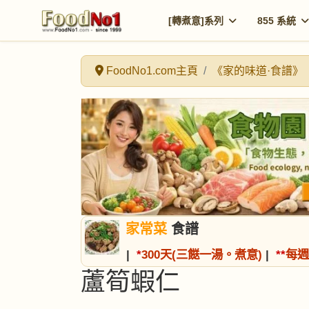
[轉煮意]系列
855 系統
FoodNo1.com主頁
《家的味道·食譜》
家常菜
食譜
|
*
300天(三餸一湯。煮意)
|
*
*
每週
蘆筍蝦仁