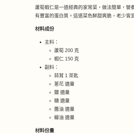
蘆筍蝦仁是一道經典的家常菜，做法簡單，營
有豐富的蛋白質。這道菜色鮮甜爽脆，老少皆
材料成份
主料：
蘆筍 200 克
蝦仁 150 克
副料：
蒜茸 1 茶匙
蔥花 適量
鹽 適量
糖 適量
醬油 適量
蠔油 適量
材料份量