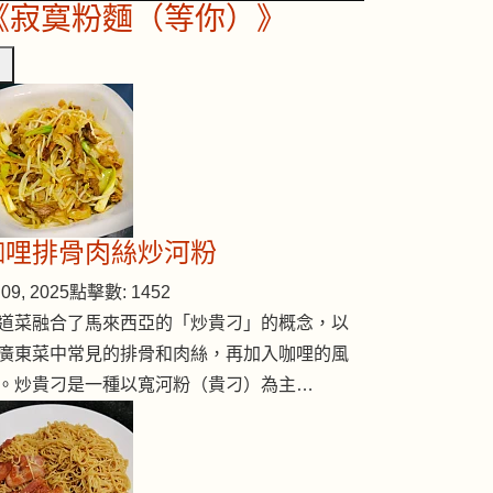
《寂寞粉麵（等你）》
咖哩排骨肉絲炒河粉
09, 2025
點擊數: 1452
道菜融合了馬來西亞的「炒貴刁」的概念，以
廣東菜中常見的排骨和肉絲，再加入咖哩的風
。炒貴刁是一種以寬河粉（貴刁）為主…