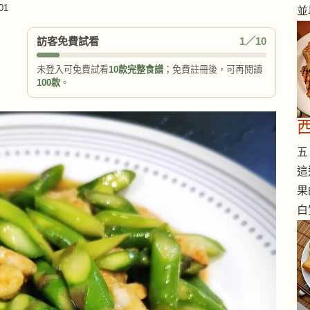
01
並
訪客免費試看
1／10
未登入可免費試看
10款完整食譜
；免費註冊後，可再閱讀
100款
。
五 
這
果
白