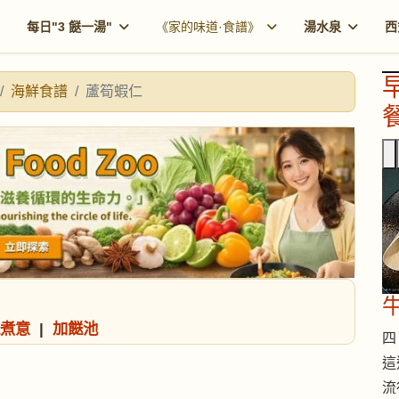
每日"3 餸一湯"
《家的味道·食譜》
湯水泉
西
海鮮食譜
蘆筍蝦仁
餐
煮意
|
加餸池
四 
這
流