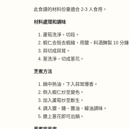
此食譜的材料份量適合 2-3 人食用。
材料處理和調味
蘆筍洗淨，切段。
蝦仁去殼去蝦線，用鹽、料酒醃製 10 分
蒜切成蒜茸。
蔥洗淨，切成蔥花。
烹煮方法
鍋中熱油，下入蒜茸爆香。
倒入蝦仁炒至變色。
加入蘆筍炒至斷生。
調入鹽、糖、醬油、蠔油調味。
撒上蔥花即可出鍋。