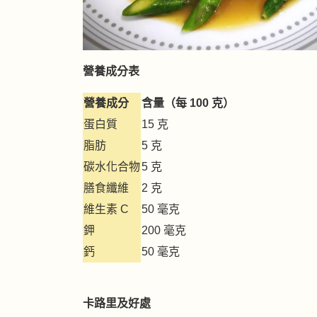
營養成分表
營養成分
含量（每 100 克）
蛋白質
15 克
脂肪
5 克
碳水化合物
5 克
膳食纖維
2 克
維生素 C
50 毫克
鉀
200 毫克
鈣
50 毫克
卡路里及好處