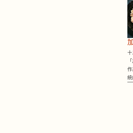
十二
「
作
統