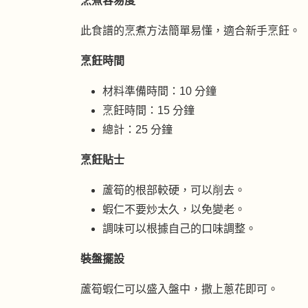
烹煮容易度
此食譜的烹煮方法簡單易懂，適合新手烹飪。
烹飪時間
材料準備時間：10 分鐘
烹飪時間：15 分鐘
總計：25 分鐘
烹飪貼士
蘆筍的根部較硬，可以削去。
蝦仁不要炒太久，以免變老。
調味可以根據自己的口味調整。
裝盤擺設
蘆筍蝦仁可以盛入盤中，撒上蔥花即可。