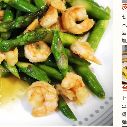
七 

品
加
七 

餐
彈