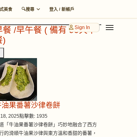
式美食
🔍搜尋
登入 / 新帳戶
Sign In
早餐 /早午餐 ( 備有 90天早
)
牛油果番薯沙律卷餅
18, 2025
點擊數: 1935
道「牛油果番薯沙律卷餅」巧妙地融合了西方
行的滑順牛油果沙律與東方溫和香甜的番薯，