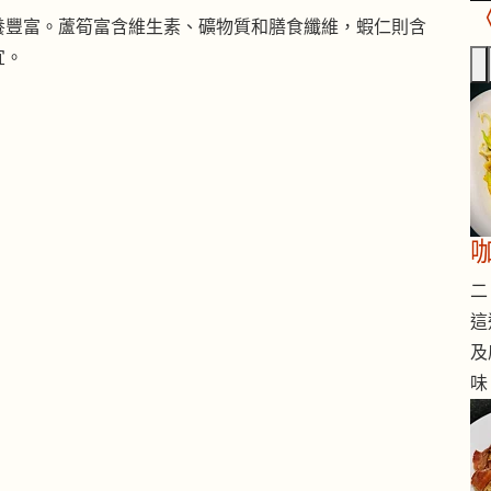
養豐富。蘆筍富含維生素、礦物質和膳食纖維，蝦仁則含
宜。
二 
這
及
味