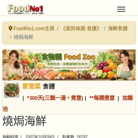
FoodNo1.com主頁
《家的味道·食譜》
海鮮食譜
燒焗海鮮
家常菜
食譜
|
*
300天(三餸一湯。煮意)
|
*
*
每週煮意
|
加餸
池
燒焗海鮮
海鮮料理
2007年10月09日
點擊數: 26797