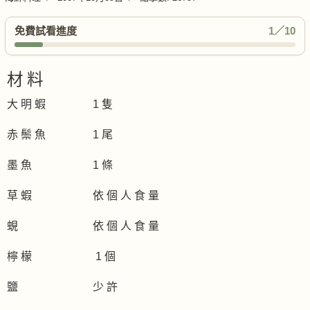
免費試看進度
1／10
材 料
大 明 蝦 1 隻
赤 鬃 魚 1 尾
墨 魚 1 條
草 蝦 依 個 人 食 量
蜆 依 個 人 食 量
檸 檬 1 個
鹽 少 許