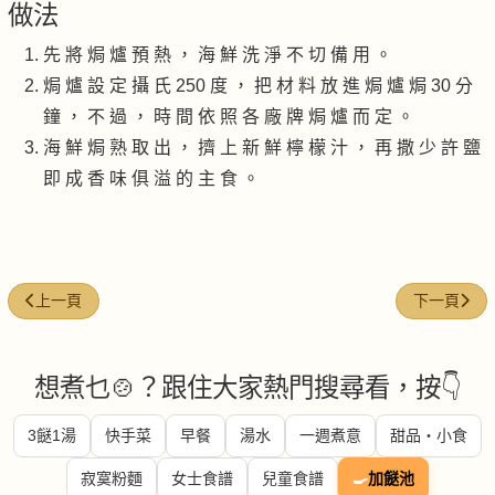
做法
先 將 焗 爐 預 熱 ， 海 鮮 洗 淨 不 切 備 用 。
焗 爐 設 定 攝 氏 250 度 ， 把 材 料 放 進 焗 爐 焗 30 分
鐘 ， 不 過 ， 時 間 依 照 各 廠 牌 焗 爐 而 定 。
海 鮮 焗 熟 取 出 ， 擠 上 新 鮮 檸 檬 汁 ， 再 撒 少 許 鹽
即 成 香 味 俱 溢 的 主 食 。
上一篇文章: 海鮮大集匯
下一篇文章:
上一頁
下一頁
想煮乜🍲？跟住大家熱門搜尋看，按👇
3餸1湯
快手菜
早餐
湯水
一週煮意
甜品・小食
寂寞粉麵
女士食譜
兒童食譜
🍳
加餸池