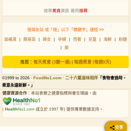
搜尋全站 或「按」以下「關鍵字」捷徑
>>
滋補湯
|
簡易菜
|
婦女
|
孕婦
|
西餐
|
兒童
|
海鮮
|
粉麵
|
飯
推薦：
每天煮意 (3餸一湯)
|
每週煮意 (每週5天)
©1999 to 2026 ·
FoodNo1
.com · 二十六載滋味相伴
「食物會過時，
煮意永遠新鮮。」
健康資源合作
：本站食療之健康指標與養生理論，由
(
Health
No1.com
成立於 1997 年) 提供專業數據支持。
📤 分享
分享