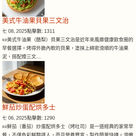
美式牛油果貝果三文治
七 08, 2025
點擊數: 1311
📜美式牛油果（酪梨）貝果三文治是近年來風靡健康飲食圈的
早餐選擇。烤得外脆內軟的貝果，塗抹上綿密滑順的牛油果
泥，搭配煙三文…
鮮茄炒蛋配烘多士
七 06, 2025
點擊數: 1290
📜鮮茄（番茄）炒蛋配烘多士（烤吐司）是一道經典的家常早
餐，不僅色彩鮮豔誘人，而且營養豐富、製作簡單快捷。滑嫩