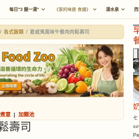
每日"3 餸一湯"
《家的味道·食譜》
湯水泉
西
各式飯類
夏威夷風味午餐肉肉鬆壽司
餐
煮意
|
加餸池
七 
鬆壽司
📜
Pe