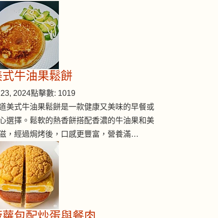
美式牛油果鬆餅
23, 2024
點擊數: 1019
道美式牛油果鬆餅是一款健康又美味的早餐或
心選擇。鬆軟的熱香餅搭配香濃的牛油果和美
滋，經過焗烤後，口感更豐富，營養滿…
菠蘿包配炒蛋與餐肉