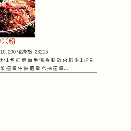
炒米粉
10, 2007
點擊數: 23215
 粉 1 包 紅 蘿 蔔 半 條 香 菇 數 朵 蝦 米 1 湯 匙
 菜 適 量 生 抽 適 量 老 抽 適 量…