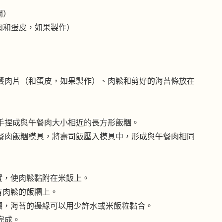
間）
餐肉和蛋皮，如果製作）
）
餐肉片（和蛋皮，如果製作）、肉鬆和剪好的海苔條放在
手捏成與午餐肉大小相近的長方形飯糰。
餐肉飯糰模具，將壽司飯壓入模具中，形成與午餐肉相同
實，使肉鬆黏附在米飯上。
有肉鬆的飯糰上。
糰，海苔的邊緣可以用少許水或米飯粒黏合。
完成。