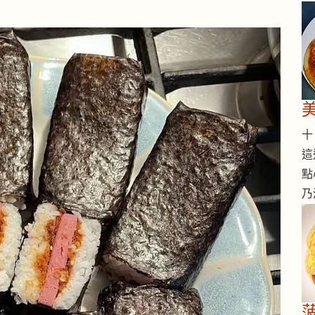
十 
這
點
乃