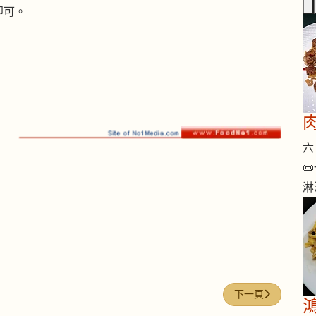
即可。
六 

淋
下一篇文章: 金針
下一頁