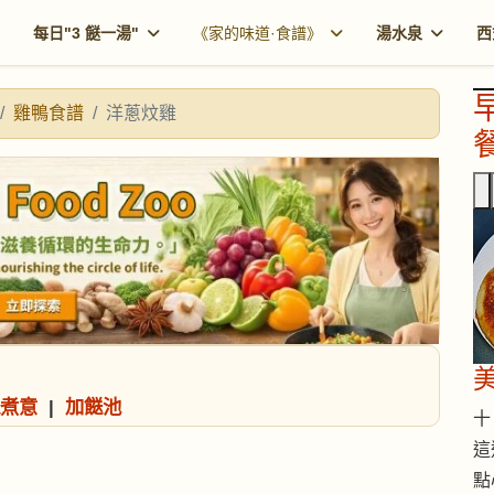
每日"3 餸一湯"
《家的味道·食譜》
湯水泉
西
雞鴨食譜
洋蔥炆雞
餐
煮意
|
加餸池
十 
這
點