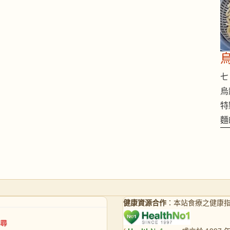
七 
烏
特
麵
健康資源合作
：本站食療之健康