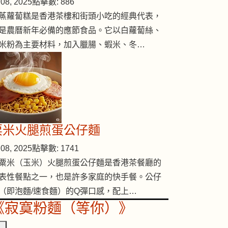
08, 2025
點擊數: 886
蒸蘿蔔糕是香港茶樓和街頭小吃的經典代表，
是農曆新年必備的應節食品。它以白蘿蔔絲、
米粉為主要材料，加入臘腸、蝦米、冬…
粟米火腿煎蛋公仔麵
08, 2025
點擊數: 1741
粟米（玉米）火腿煎蛋公仔麵是香港茶餐廳的
表性餐點之一，也是許多家庭的快手餐。公仔
（即泡麵/速食麵）的Q彈口感，配上…
《寂寞粉麵（等你）》