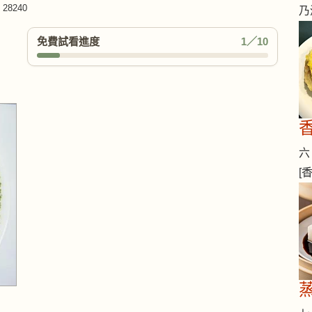
28240
乃
免費試看進度
1／10
六 
[