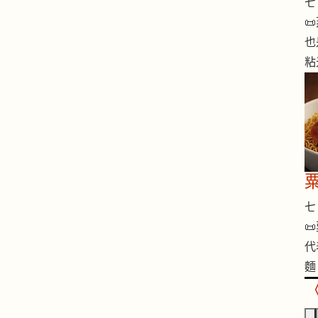
七 

也
粘
七 

代
麵