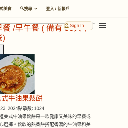
式美食
🔍搜尋
登入 / 新帳戶
Sign In
早餐 /早午餐 ( 備有 90天早
)
美式牛油果鬆餅
23, 2024
點擊數: 1024
道美式牛油果鬆餅是一款健康又美味的早餐或
心選擇。鬆軟的熱香餅搭配香濃的牛油果和美