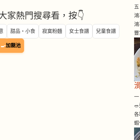
五 
大家熱門搜尋看，按👇
鴻
鴻
意
甜品・小食
寂寞粉麵
女士食譜
兒童食譜
豐
🍳
加餸池
一 

各
蝦