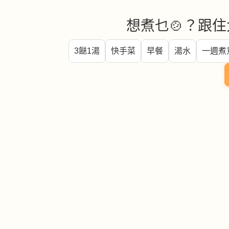
想煮乜🍲？跟住
3餸1湯
快手菜
早餐
湯水
一週煮