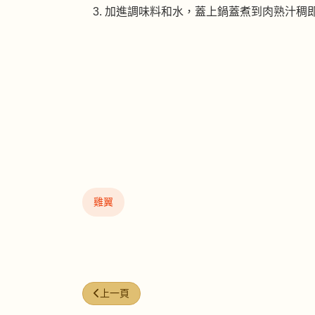
加進調味料和水，蓋上鍋蓋煮到肉熟汁稠
雞翼
上一篇文章: 泰式甜酸雞翼
上一頁