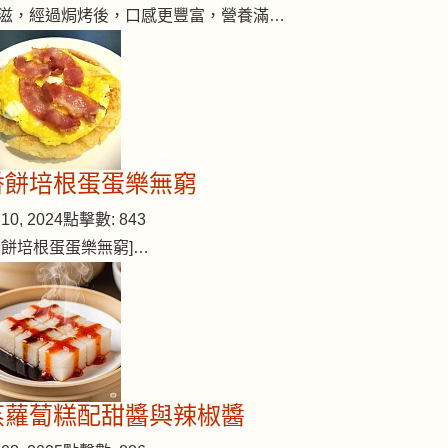
滋，經過焗烤後，口感更豐富，營養滿…
香餅培根蛋蛋樂無窮
10, 2024
點擊數: 843
香餅培根蛋蛋樂無窮]…
蒸蘿蔔糕配甜醬與辣椒醬