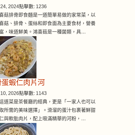
24, 2024
點擊數: 1236
喜菇排骨即食麵是一道簡單易做的家常菜，以
喜菇、排骨、蛋絲和即食面為主要食材，營養
富，味道鮮美。鴻喜菇是一種菌類，具…
滑蛋蝦仁肉片河
10, 2026
點擊數: 1143
這道菜是茶餐廳的經典，更是「一家人也可以
取所需的美味選擇」。滑溜的蛋汁包裹著鮮甜
仁與軟肶肉片，配上吸滿精華的河粉，…