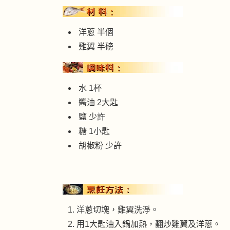
洋蔥 半個
雞翼 半磅
水 1杯
醬油 2大匙
鹽 少許
糖 1小匙
胡椒粉 少許
洋蔥切塊，雞翼洗淨。
用1大匙油入鍋加熱，翻炒雞翼及洋蔥。