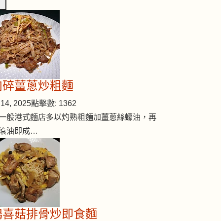
肉碎薑蔥炒粗麵
14, 2025
點擊數: 1362
一般港式麵店多以灼熟粗麵加薑蔥絲蠔油，再
滾油即成…
雲耳蒸雞
鴻喜菇排骨炒即食麵