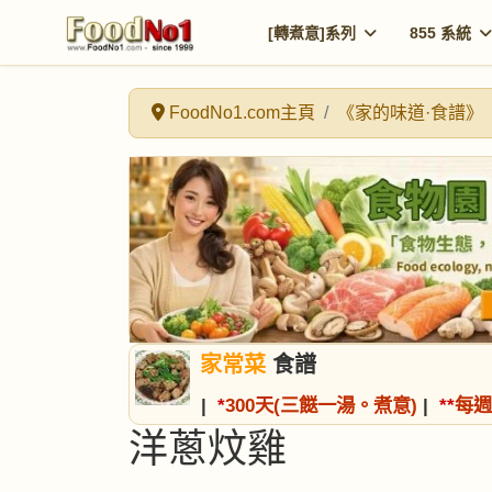
[轉煮意]系列
855 系統
FoodNo1.com主頁
《家的味道·食譜》
家常菜
食譜
|
*
300天(三餸一湯。煮意)
|
*
*
每週
洋蔥炆雞