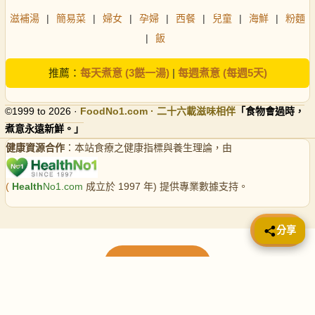
滋補湯
|
簡易菜
|
婦女
|
孕婦
|
西餐
|
兒童
|
海鮮
|
粉麵
|
飯
推薦：
每天煮意 (3餸一湯)
|
每週煮意 (每週5天)
©1999 to 2026 ·
FoodNo1
.com · 二十六載滋味相伴
「食物會過時，
煮意永遠新鮮。」
健康資源合作
：本站食療之健康指標與養生理論，由
(
Health
No1.com
成立於 1997 年) 提供專業數據支持。
📤 分享
分享
載入更多食譜
請使用下方頁數繼續瀏覽更多食譜