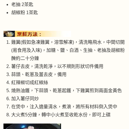
老抽 2茶匙
胡椒粉 1茶匙
雞翼(假如急凍雞翼，溶雪解凍)，清洗略飛水，中間切開
(易食用及入味)，加糖、鹽、白酒、生抽、老抽及胡椒粉
醃約二十分鐘
薯仔去皮，清洗乾淨，以不規則形狀切件備用
蒜頭、乾蔥及薑去皮，備用
紅辣椒切成紅椒絲
燒熱油鑊，下蒜頭、乾蔥起鑊，下雞翼煎到兩面金黃色
加入薯仔同炒
在煲中，注入適量清水，煮滖，將所有材料倒入煲中
大火煮5分鐘，轉中小火煮至收乾水份，即可上碟