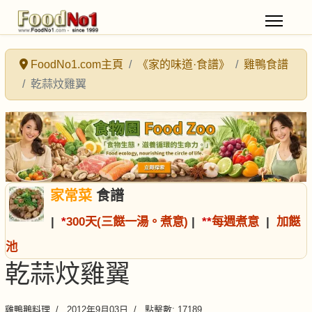
FoodNo1.com主頁
《家的味道·食譜》
雞鴨食譜
乾蒜炆雞翼
家常菜
食譜
|
*
300天(三餸一湯。煮意)
|
*
*
每週煮意
|
加餸
池
乾蒜炆雞翼
雞鴨鵝料理
2012年9月03日
點擊數: 17189