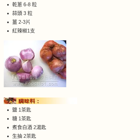
乾蔥 6-8 粒
蒜頭 3 粒
薑 2-3片
紅辣椒1支
鹽 1茶匙
糖 1茶匙
煮食白酒 2湯匙
生抽 2茶匙