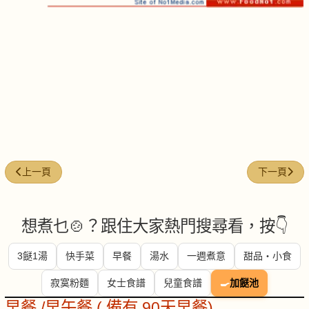
上一篇文章: 雞絲炒豆腐卜
下一篇文章:
上一頁
下一頁
想煮乜🍲？跟住大家熱門搜尋看，按👇
3餸1湯
快手菜
早餐
湯水
一週煮意
甜品・小食
寂寞粉麵
女士食譜
兒童食譜
🍳
加餸池
早餐 /早午餐 ( 備有 90天早餐)