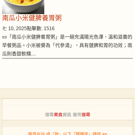
南瓜小米健脾養胃粥
七 10, 2025
點擊數: 1516
📜「南瓜小米健脾養胃粥」是一碗充滿陽光色澤、溫和滋養的
早餐粥品。小米被譽為「代參湯」，具有健脾和胃的功效；南
瓜則香甜軟糯…
搜尋全站 或「按」以下「關鍵字」捷徑
>>