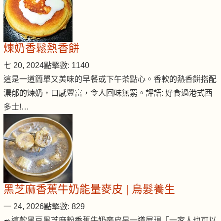
煉奶香鬆熱香餅
七 20, 2024
點擊數: 1140
這是一道簡單又美味的早餐或下午茶點心。香軟的熱香餅搭配
濃郁的煉奶，口感豐富，令人回味無窮。評語: 好食過港式西
多士!…
黑芝麻香蕉牛奶能量麥皮 | 烏髮養生
一 24, 2026
點擊數: 829
🥗這款黑豆黑芝麻粉香蕉牛奶麥皮是一道展現「一家人也可以