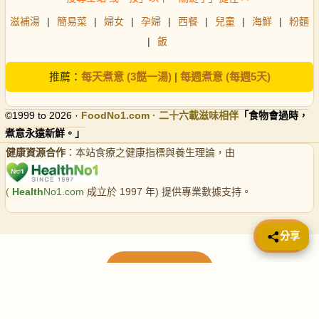
滋補湯
|
簡易菜
|
婦女
|
孕婦
|
西餐
|
兒童
|
海鮮
|
粉麵
|
飯
推薦：
每天煮意 (3餸一湯)
|
每週煮意 (每週5天)
©1999 to 2026 ·
FoodNo1
.com · 二十六載滋味相伴
「食物會過時，
煮意永遠新鮮。」
健康資源合作
：本站食療之健康指標與養生理論，由
(
Health
No1.com
成立於 1997 年) 提供專業數據支持。
📤 分享
分享
載入更多食譜
請使用下方頁數繼續瀏覽更多食譜