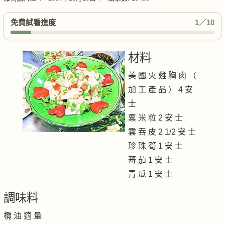
免費試看進度
1／10
材料
美 國 火 雞 胸 肉 （
加 工 產 品 ） 4 安
士
粟 米 粒 2 安 士
雲 吞 皮 2 1/2 安 士
珍 珠 筍 1 安 士
蕃 茄 1 安 士
青 瓜 1 安 士
調味料
欖 油 適 量