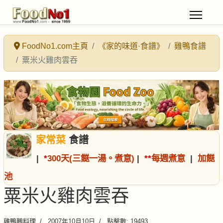
FoodNo1.com主頁
《家的味道·食譜》
雞鴨食譜
粟米火雞肉雲吞
家常菜
食譜
|
*
300天(三餸一湯。煮意)
|
*
*
每週煮意
|
加餸
池
粟米火雞肉雲吞
雞鴨鵝料理
2007年10月10日
點擊數: 19493