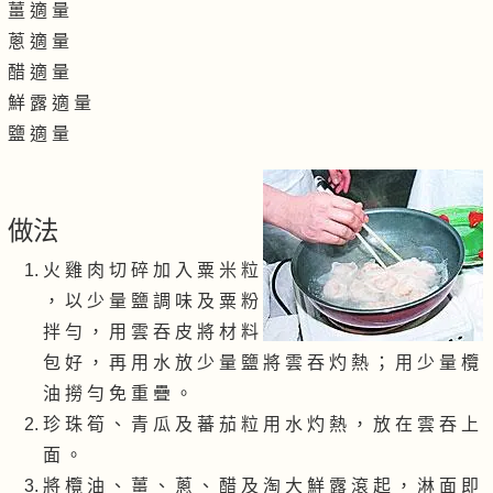
薑 適 量
蔥 適 量
醋 適 量
鮮 露 適 量
鹽 適 量
做法
火 雞 肉 切 碎 加 入 粟 米 粒
， 以 少 量 鹽 調 味 及 粟 粉
拌 勻 ， 用 雲 吞 皮 將 材 料
包 好 ， 再 用 水 放 少 量 鹽 將 雲 吞 灼 熱 ； 用 少 量 欖
油 撈 勻 免 重 疊 。
珍 珠 筍 、 青 瓜 及 蕃 茄 粒 用 水 灼 熱 ， 放 在 雲 吞 上
面 。
將 欖 油 、 薑 、 蔥 、 醋 及 淘 大 鮮 露 滾 起 ， 淋 面 即