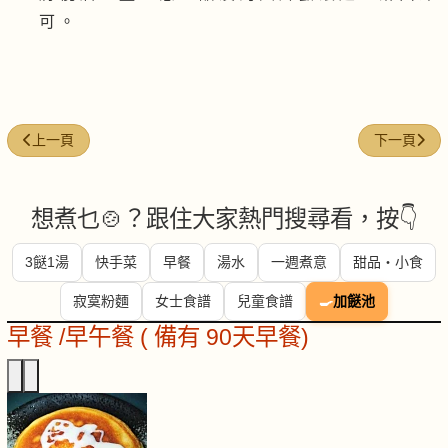
可 。
上一篇文章: 杏香露筍雞柳
下一篇文章
上一頁
下一頁
想煮乜🍲？跟住大家熱門搜尋看，按👇
3餸1湯
快手菜
早餐
湯水
一週煮意
甜品・小食
寂寞粉麵
女士食譜
兒童食譜
🍳
加餸池
早餐 /早午餐 ( 備有 90天早餐)