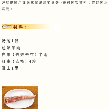
好 就 是 飲 用 蓮 鬚 豬 尾 湯 滋 補 身 體 ，
既 可 固 腎 補 形 ； 亦 能 固 本
培 元 。
豬 尾 1 條
蓮 鬚 半 兩
白 果（ 去 殼 去 衣 ）半 兩
紅 棗（ 去 核 ）4 粒
淮 山 1 兩