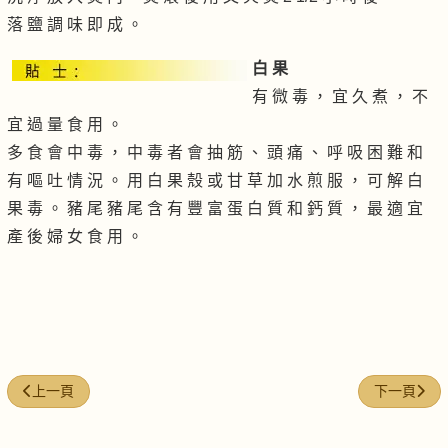
落 鹽 調 味 即 成 。
白 果
有 微 毒 ， 宜 久 煮 ， 不
宜 過 量 食 用 。
多 食 會 中 毒 ， 中 毒 者 會 抽 筋 、 頭 痛 、 呼 吸 困 難 和
有 嘔 吐 情 況 。 用 白 果 殼 或 甘 草 加 水 煎 服 ， 可 解 白
果 毒 。 豬 尾 豬 尾 含 有 豐 富 蛋 白 質 和 鈣 質 ， 最 適 宜
產 後 婦 女 食 用 。
上一篇文章: 無花果花生煲豬腳
下一篇文章:
上一頁
下一頁