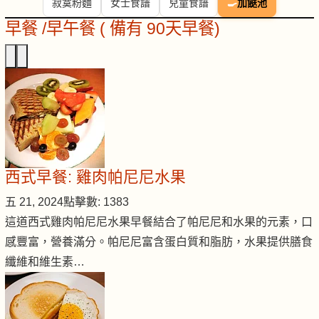
寂寞粉麵
女士食譜
兒童食譜
🍳
加餸池
早餐 /早午餐 ( 備有 90天早餐)
西式早餐: 雞肉帕尼尼水果
五 21, 2024
點擊數: 1383
這道西式雞肉帕尼尼水果早餐結合了帕尼尼和水果的元素，口
感豐富，營養滿分。帕尼尼富含蛋白質和脂肪，水果提供膳食
纖維和維生素…