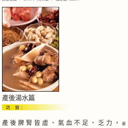
產後湯水篇
產 後 脾 腎 皆 虛 、 氣 血 不 足 、 乏 力 ，
最