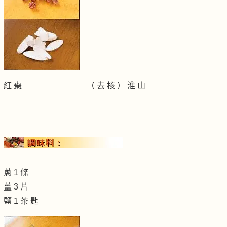
紅 棗 （ 去 核 ） 淮 山
蔥 1 條
薑 3 片
鹽 1 茶 匙