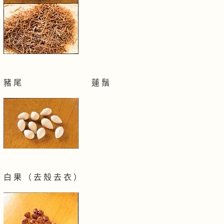
豬 尾 蓮 鬚
白 果 （ 去 殼 去 衣 ）