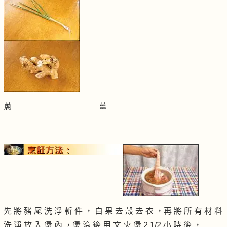
蔥 薑
先 將 豬 尾 洗 淨 斬 件 ， 白 果 去 殼 去 衣 ，再 將 所 有 材 料
洗 淨 放 入 煲 內 ，煲 滾 後 用 文 火 煲 2 1/2 小 時 後 ，