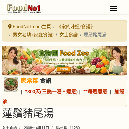
FoodNo1.com主頁
《家的味道·食譜》
男女老幼 (家庭食譜)
女士食譜
蓮鬚豬尾湯
家常菜
食譜
|
*
300天(三餸一湯。煮意)
|
*
*
每週煮意
|
加餸
池
蓮鬚豬尾湯
女士食譜
2008年4月11日
點擊數: 11289