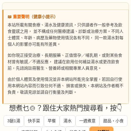
📖
重要聲明
（健康小提示）
本站所載有關食療、湯水及健康資訊，只供讀者作一般參考及飲
食靈感之用， 並不構成任何醫療建議、診斷或治療方案。不同人
士體質、年齡、病歷及藥物使用情況各有不同， 同一款湯水對每
個人的影響亦可能有所差異。
如你現正接受治療、長期服藥、正值懷孕／哺乳期，或對某些食
材曾有敏感／不適反應， 建議在飲用任何補益湯水或更改飲食
前，先諮詢註冊醫生、營養師或相關專業人員意見。
由於個人體質及使用情況並非本網站所能完全掌握，若因自行使
用本網站內容而引致任何不適、 損害或損失，本網站及作者概不
負責，敬請見諒並請自行衡量及判斷。
想煮乜🍲？跟住大家熱門搜尋看，按👇
3餸1湯
快手菜
早餐
湯水
一週煮意
甜品・小食