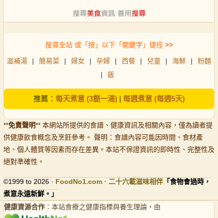
搜尋全站 或「按」以下「關鍵字」捷徑
>>
滋補湯
|
簡易菜
|
婦女
|
孕婦
|
西餐
|
兒童
|
海鮮
|
粉麵
|
飯
推薦：
每天煮意 (3餸一湯)
|
每週煮意 (每週5天)
**
免責聲明
** 本網站所提供的食譜、健康資訊及相關內容，僅為讀者提
供健康飲食概念及烹飪參考。 聲明：食譜內容可能因時間、食材產
地、個人體質等因素而存在差異。本站不保證資訊的即時性、完整性及
絕對準確性。
©1999 to 2026 ·
FoodNo1
.com · 二十六載滋味相伴
「食物會過時，
煮意永遠新鮮。」
健康資源合作
：本站食療之健康指標與養生理論，由