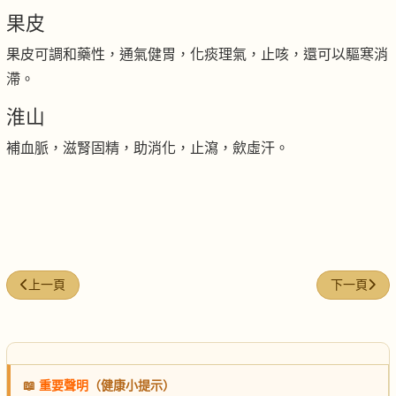
果皮
果皮可調和藥性，通氣健胃，化痰理氣，止咳，還可以驅寒消
滯。
淮山
補血脈，滋腎固精，助消化，止瀉，歛虛汗。
上一篇文章: 蒜香田雞湯
下一篇文章
上一頁
下一頁
📖
重要聲明
（健康小提示）