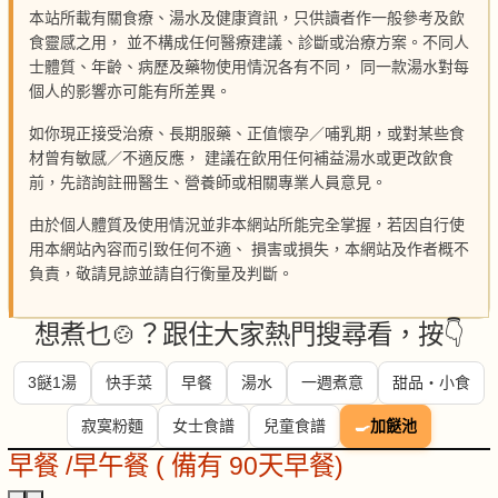
本站所載有關食療、湯水及健康資訊，只供讀者作一般參考及飲
食靈感之用， 並不構成任何醫療建議、診斷或治療方案。不同人
士體質、年齡、病歷及藥物使用情況各有不同， 同一款湯水對每
個人的影響亦可能有所差異。
如你現正接受治療、長期服藥、正值懷孕／哺乳期，或對某些食
材曾有敏感／不適反應， 建議在飲用任何補益湯水或更改飲食
前，先諮詢註冊醫生、營養師或相關專業人員意見。
由於個人體質及使用情況並非本網站所能完全掌握，若因自行使
用本網站內容而引致任何不適、 損害或損失，本網站及作者概不
負責，敬請見諒並請自行衡量及判斷。
想煮乜🍲？跟住大家熱門搜尋看，按👇
3餸1湯
快手菜
早餐
湯水
一週煮意
甜品・小食
寂寞粉麵
女士食譜
兒童食譜
🍳
加餸池
早餐 /早午餐 ( 備有 90天早餐)