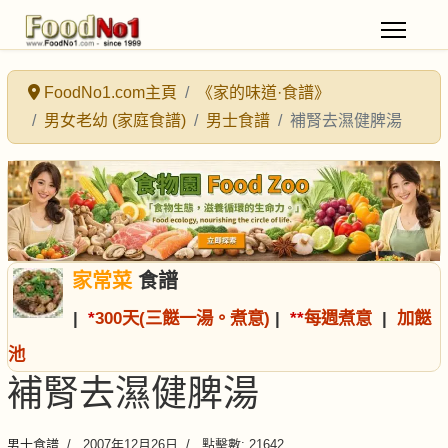
FoodNo1.com主頁
《家的味道·食譜》
男女老幼 (家庭食譜)
男士食譜
補腎去濕健脾湯
家常菜
食譜
|
*
300天(三餸一湯。煮意)
|
*
*
每週煮意
|
加餸
池
補腎去濕健脾湯
男士食譜
2007年12月26日
點擊數: 21642