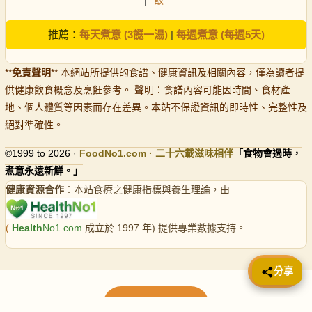
推薦：
每天煮意 (3餸一湯)
|
每週煮意 (每週5天)
**
免責聲明
** 本網站所提供的食譜、健康資訊及相關內容，僅為讀者提
供健康飲食概念及烹飪參考。 聲明：食譜內容可能因時間、食材產
地、個人體質等因素而存在差異。本站不保證資訊的即時性、完整性及
絕對準確性。
©1999 to 2026 ·
FoodNo1
.com · 二十六載滋味相伴
「食物會過時，
煮意永遠新鮮。」
健康資源合作
：本站食療之健康指標與養生理論，由
(
Health
No1.com
成立於 1997 年) 提供專業數據支持。
📤 分享
分享
載入更多食譜