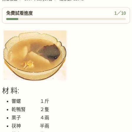
免費試看進度
1／10
材 料:
響螺 １斤
乾鴨腎 ２隻
栗子 ４兩
茯神 半兩