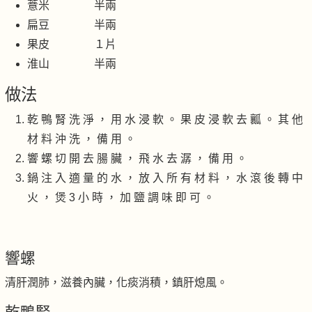
薏米 半兩
扁豆 半兩
果皮 １片
淮山 半兩
做法
乾 鴨 腎 洗 淨 ， 用 水 浸 軟 。 果 皮 浸 軟 去 瓤 。 其 他
材 料 沖 洗 ， 備 用 。
響 螺 切 開 去 腸 臟 ， 飛 水 去 潺 ， 備 用 。
鍋 注 入 適 量 的 水 ， 放 入 所 有 材 料 ， 水 滾 後 轉 中
火 ， 煲 3 小 時 ， 加 鹽 調 味 即 可 。
響螺
清肝潤肺，滋養內臟，化痰消積，鎮肝熄風。