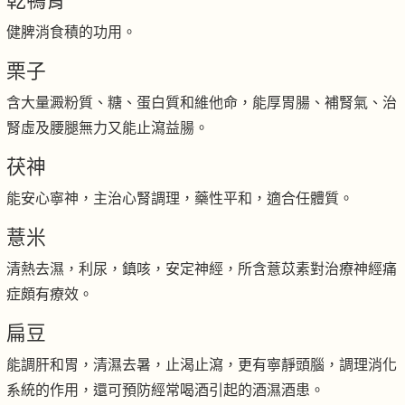
乾鴨腎
健脾消食積的功用。
栗子
含大量澱粉質、糖、蛋白質和維他命，能厚胃腸、補腎氣、治
腎虛及腰腿無力又能止瀉益腸。
茯神
能安心寧神，主治心腎調理，藥性平和，適合任體質。
薏米
清熱去濕，利尿，鎮咳，安定神經，所含薏苡素對治療神經痛
症頗有療效。
扁豆
能調肝和胃，清濕去暑，止渴止瀉，更有寧靜頭腦，調理消化
系統的作用，還可預防經常喝酒引起的酒濕酒患。