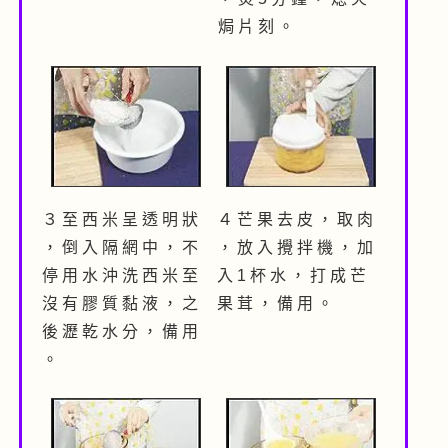
焗 片 刻 。
３ 至 西 米 呈 透 明 狀
４ 芒 果 去 皮 ， 取 肉
， 倒 入 隔 網 中 ， 不
， 放 入 攪 拌 機 ， 加
停 用 水 沖 洗 西 米 至
入 1 杯 水 ， 打 成 芒
沒 有 膠 質 黏 液 ， 之
果 茸 ， 備 用 。
後 瀝 乾 水 分 ， 備 用
。