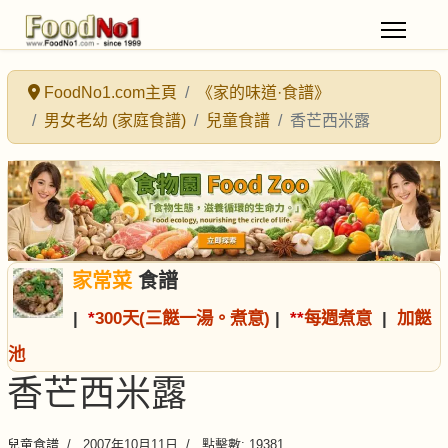
FoodNo1.com主頁
《家的味道·食譜》
男女老幼 (家庭食譜)
兒童食譜
香芒西米露
家常菜
食譜
|
*
300天(三餸一湯。煮意)
|
*
*
每週煮意
|
加餸
池
香芒西米露
兒童食譜
2007年10月11日
點擊數: 19381