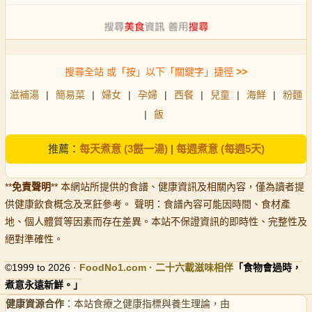
搜尋全站 或「按」以下「關鍵字」捷徑
>>
滋補湯
|
簡易菜
|
婦女
|
孕婦
|
西餐
|
兒童
|
海鮮
|
粉麵
|
飯
推薦：
每天煮意 (3餸一湯)
|
每週煮意 (每週5天)
**
免責聲明
** 本網站所提供的食譜、健康資訊及相關內容，僅為讀者提
供健康飲食概念及烹飪參考。 聲明：食譜內容可能因時間、食材產
地、個人體質等因素而存在差異。本站不保證資訊的即時性、完整性及
絕對準確性。
©1999 to 2026 ·
FoodNo1
.com · 二十六載滋味相伴
「食物會過時，
煮意永遠新鮮。」
健康資源合作
：本站食療之健康指標與養生理論，由