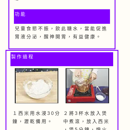
功 能
兒 童 食 慾 不 振 ， 飲 此 糖 水 ， 當 能 促 進
胃 液 分 泌 ， 醒 神 開 胃 ， 有 益 健 康 。
製 作 過 程
１ 西 米 用 水 浸 3 0 分
２ 將 3 杯 水 放 入 煲
鐘 ， 瀝 乾 備 用 。
中 煮 滾 ， 放 入 西 米
， 煲 5 分 鐘 ， 熄 火