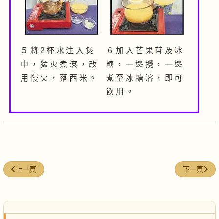
５ 將 2 杯 水 注 入 煲
６ 加 入 芒 果 茸 及 冰
中 ， 猛 火 煮 滾 ， 改
糖 ， 一 邊 攪 ， 一 邊
用 慢 火 ， 落 西 米 。
煮 至 冰 糖 溶 ， 即 可
飲 用 。
上一篇文章: 芥菜滾魚湯
下一篇文章:
上一頁
下一頁