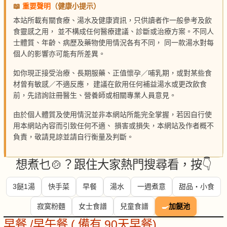
📖
重要聲明
（健康小提示）
本站所載有關食療、湯水及健康資訊，只供讀者作一般參考及飲
食靈感之用， 並不構成任何醫療建議、診斷或治療方案。不同人
士體質、年齡、病歷及藥物使用情況各有不同， 同一款湯水對每
個人的影響亦可能有所差異。
如你現正接受治療、長期服藥、正值懷孕／哺乳期，或對某些食
材曾有敏感／不適反應， 建議在飲用任何補益湯水或更改飲食
前，先諮詢註冊醫生、營養師或相關專業人員意見。
由於個人體質及使用情況並非本網站所能完全掌握，若因自行使
用本網站內容而引致任何不適、 損害或損失，本網站及作者概不
負責，敬請見諒並請自行衡量及判斷。
想煮乜🍲？跟住大家熱門搜尋看，按👇
3餸1湯
快手菜
早餐
湯水
一週煮意
甜品・小食
寂寞粉麵
女士食譜
兒童食譜
🍳
加餸池
早餐 /早午餐 ( 備有 90天早餐)