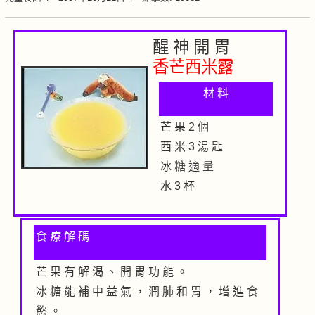
醒 神 開 胃
香芒西米露
材 料
芒 果 2 個
西 米 3 湯 匙
冰 糖 適 量
水 3 杯
食 療 解 碼
芒 果 有 解 渴 、 開 胃 功 能 。
冰 糖 能 補 中 益 氣 ， 潤 肺 和 胃 ， 增 進 食
慾 。